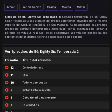
Acción
Ciencia ficción
Drama
Mecha
Militar
Sinopsis de 86: Eighty Six Temporada 2:
Segunda temporada de 86: Eighty
Six.En respuesta a los ataques de drones autónomos enviados por el vecino
Imperio de Giad, la República de San Magnolia ha desarrollado sus propios
drones de combate denominados ‘Juggernaut’, con la esperanza de limitar la
pérdida de vidas.En realidad, estos dispositivos son volados por los 86, los
habitantes de un distrito secreto considerado como ganado.
Ver Episodios de 86: Eighty Six Temporada 2
Episodio
Titulo del episodio
12
Controlador uno
11
Shin
10
Todo lo que queda
9
Juntos hasta la muerte
8
Quédate así para siempre
7
La verdad es