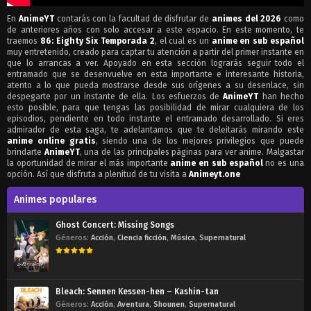
En
AnimeYT
contarás con la facultad de disfrutar de
animes del 2026
como
de anteriores años con solo accesar a este espacio. En este momento, te
traemos
86: Eighty Six Temporada 2
, el cual es un
anime en sub español
muy entretenido, creado para captar tu atención a partir del primer instante en
que lo arrancas a ver. Apoyado en esta sección lograrás seguir todo el
entramado que se desenvuelve en esta importante e interesante historia,
atento a lo que pueda mostrarse desde sus orígenes a su desenlace, sin
despegarte por un instante de ella. Los esfuerzos de
AnimeYT
han hecho
esto posible, para que tengas las posibilidad de mirar cualquiera de los
episodios, pendiente en todo instante el entramado desarrollado. Si eres
admirador de esta saga, te adelantamos que te deleitarás mirando este
anime online gratis
, siendo una de los mejores privilegios que puede
brindarte
AnimeYT
, una de las principales páginas para ver anime. Malgastar
la oportunidad de mirar el más importante
anime en sub español
no es una
opción. Así que disfruta a plenitud de tu visita a
Animeyt.one
Animes populares
Ghost Concert: Missing Songs
Géneros:
Acción
,
Ciencia ficción
,
Música
,
Supernatural
Bleach: Sennen Kessen-hen – Kashin-tan
Géneros:
Acción
,
Aventura
,
Shounen
,
Supernatural