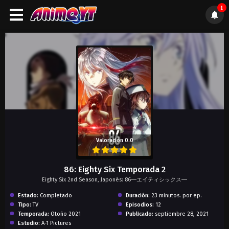
1
);">
Valoración 0.0
86: Eighty Six Temporada 2
Eighty Six 2nd Season, Japonés: 86―エイティシックス―
Estado:
Completado
Duración:
23 minutos. por ep.
Tipo:
TV
Episodios:
12
Temporada:
Otoño 2021
Publicado:
septiembre 28, 2021
Estudio:
A-1 Pictures