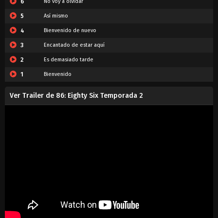
6
No voy a olvidar
5
Así mismo
4
Bienvenido de nuevo
3
Encantado de estar aquí
2
Es demasiado tarde
1
Bienvenido
Ver Trailer de 86: Eighty Six Temporada 2