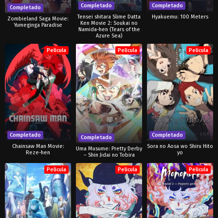
Completado
Completado
Completado
Tensei shitara Slime Datta
Hyakuemu: 100 Meters
Zombieland Saga Movie:
Ken Movie 2: Soukai no
Yumeginga Paradise
Namida-hen (Tears of the
Azure Sea)
Pelicula
Pelicula
Pelicula
Completado
Completado
Completado
Chainsaw Man Movie:
Sora no Aosa wo Shiru Hito
Uma Musume: Pretty Derby
Reze-hen
yo
– Shin Jidai no Tobira
Pelicula
Pelicula
Pelicula