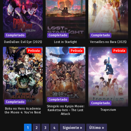
Completado
Completado
Completado
DanDaDan: Evil Eye (2025)
Lost in Starlight
Versailles no Bara (2025)
Pelicula
Pelicula
Pelicula
Completado
Completado
Completado
Shingeki no Kyojin Movie:
Boku no Hero Academia
Trapezium
Kanketsu-hen – The Last
the Movie 4: You’re Next
Attack
1
2
3
4
Siguiente »
Último »