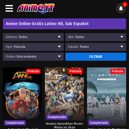
1
Anime Online Gratis Latino HD, Sub Español
Género:
Todos
Año:
Todos
Tipo:
Pelicula
Estado:
Todos
Orden:
Descendente
FILTRAR
Pelicula
Pelicula
Pelicula
Completado
Completado
Completado
Ansatsu Kyoushitsu Movie:
Minna no Jikan