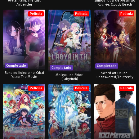
Avatar Aang: The Last
Shibou Yuugi de Meshi wo
Airbender
Kuu. 44: Cloudy Beach
Pelicula
Pelicula
Pelicula
Completado
Completado
Completado
Boku no Kokoro no Yabai
Sword Art Online:
Meikyuu no Shiori
Yatsu: The Movie
Unanswered//butterfly
(Labyrinth)
Pelicula
Pelicula
Pelicula