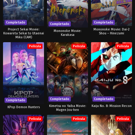
Completado
Completado
Completado
Project Sekai Movie:
Mononoke Movie: Dai-2
Mononoke Movie:
Kowareta Sekai to Utaenai
Shou – Hinezumi
Karakasa
Miku (CAM)
Pelicula
Pelicula
Pelicula
Completado
Completado
Completado
Kimetsu no Yaiba Movie:
Kaiju No. 8: Mission Recon
KPop Demon Hunters
Mugen Jou-hen
Pelicula
Pelicula
Pelicula