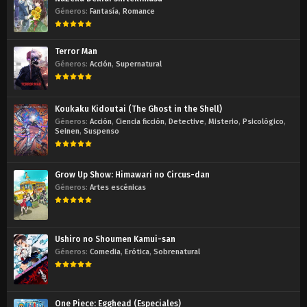
Géneros:
Fantasía
,
Romance
Terror Man
Géneros:
Acción
,
Supernatural
Koukaku Kidoutai (The Ghost in the Shell)
Géneros:
Acción
,
Ciencia ficción
,
Detective
,
Misterio
,
Psicológico
,
Seinen
,
Suspenso
Grow Up Show: Himawari no Circus-dan
Géneros:
Artes escénicas
Ushiro no Shoumen Kamui-san
Géneros:
Comedia
,
Erótica
,
Sobrenatural
One Piece: Egghead (Especiales)