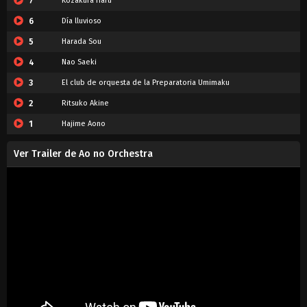
7
Kozakura Haru
6
Día lluvioso
5
Harada Sou
4
Nao Saeki
3
El club de orquesta de la Preparatoria Umimaku
2
Ritsuko Akine
1
Hajime Aono
Ver Trailer de Ao no Orchestra