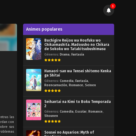
1
Animes populares
Buchigire Reijou wa Houfuku wo
Chikaimashita. Madousho no Chikara
de Sokoku wo Tatakitsubushimasu
Géneros:
Drama
,
Fantasía
Hanaori-san wa Tensei shitemo Kenka
ga Shitai
Géneros:
Comedia
,
Fantasía
,
Reencarnación
,
Romance
,
Seinen
Seihantai na Kimi to Boku Temporada
2
Géneros:
Comedia
,
Escolar
,
Romance
,
Shounen
ntras las
uardan con
sobre sus
problemas
Sousei no Aquarion: Myth of