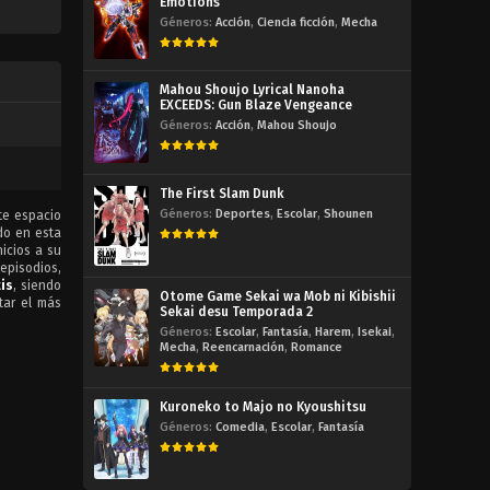
Emotions
Géneros:
Acción
,
Ciencia ficción
,
Mecha
Mahou Shoujo Lyrical Nanoha
EXCEEDS: Gun Blaze Vengeance
Géneros:
Acción
,
Mahou Shoujo
The First Slam Dunk
Géneros:
Deportes
,
Escolar
,
Shounen
te espacio
do en esta
icios a su
 episodios,
is
, siendo
Otome Game Sekai wa Mob ni Kibishii
tar el más
Sekai desu Temporada 2
Géneros:
Escolar
,
Fantasía
,
Harem
,
Isekai
,
Mecha
,
Reencarnación
,
Romance
Kuroneko to Majo no Kyoushitsu
Géneros:
Comedia
,
Escolar
,
Fantasía