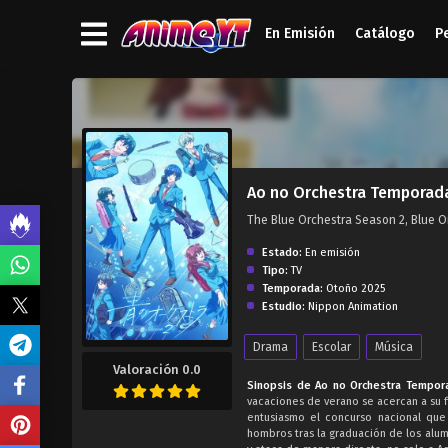
En Emisión
Catálogo
P
');">
Ao no Orchestra Temporad
The Blue Orchestra Season 2, Bl
Estado:
En emisión
Tipo:
TV
Temporada:
Otoño 2025
Estudio:
Nippon Animation
Drama
Escolar
Música
Valoración 0.0
Sinopsis de Ao no Orchestra Tempor
vacaciones de verano se acercan a su fi
entusiasmo el concurso nacional que
hombros tras la graduación de los alu