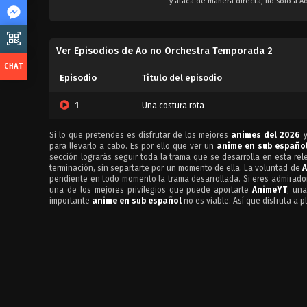
y ataca de manera directa, no solo a 
Ver Episodios de Ao no Orchestra Temporada 2
Episodio
Titulo del episodio
1
Una costura rota
Si lo que pretendes es disfrutar de los mejores
animes del 2026
y
para llevarlo a cabo. Es por ello que ver un
anime en sub españo
sección lograrás seguir toda la trama que se desarrolla en esta rel
terminación, sin separtarte por un momento de ella. La voluntad de
pendiente en todo momento la trama desarrollada. Si eres admirado
una de los mejores privilegios que puede aportarte
AnimeYT
, una
importante
anime en sub español
no es viable. Así que disfruta a p