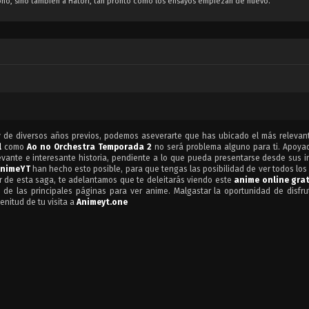
Aono, sino también a Hatori, tan pronto como los ensayos empiezan de nuevo.
 de diversos años previos, podemos aseverarte que has ubicado el más relevan
l
como
Ao no Orchestra Temporada 2
no será problema alguno para ti. Apoya
evante e interesante historia, pendiente a lo que pueda presentarse desde sus in
AnimeYT
han hecho esto posible, para que tengas las posibilidad de ver todos los
r de esta saga, te adelantamos que te deleitarás viendo este
anime online grat
 de las principales páginas para ver anime. Malgastar la oportunidad de disfru
lenitud de tu visita a
Animeyt.one