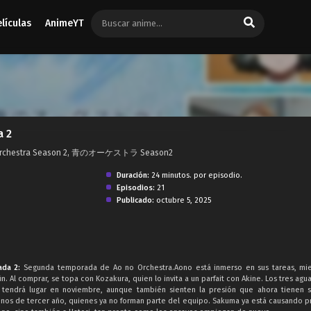
elículas
AnimeYT
a 2
ue Orchestra Season 2, 青のオーケストラ Season2
Duración:
24 minutos. por episodio.
Episodios:
21
Publicado:
octubre 5, 2025
ada 2:
Segunda temporada de Ao no Orchestra.Aono está inmerso en sus tareas, mie
n. Al comprar, se topa con Kozakura, quien lo invita a un parfait con Akine. Los tres ag
 tendrá lugar en noviembre, aunque también sienten la presión que ahora tienen 
mnos de tercer año, quienes ya no forman parte del equipo. Sakuma ya está causando 