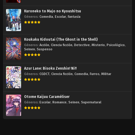
Kuroneko to Majo no Kyoushitsu
Géneros:
Comedia
,
Escolar
,
Fantasía
Koukaku Kidoutai (The Ghost in the Shell)
Géneros:
Acción
,
Ciencia ficción
,
Detective
,
Misterio
,
Psicológico
,
Seinen
,
Suspenso
Azur Lane: Bisoku Zenshin! Ni!!
Géneros:
CGDCT
,
Ciencia ficción
,
Comedia
,
Furros
,
Militar
Otome Kaijuu Caraméliser
Géneros:
Escolar
,
Romance
,
Seinen
,
Supernatural