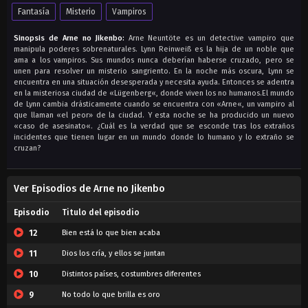
Fantasía
Misterio
Vampiros
Sinopsis de Arne no Jikenbo:
Arne Neuntöte es un detective vampiro que
manipula poderes sobrenaturales. Lynn Reinweiß es la hija de un noble que
ama a los vampiros. Sus mundos nunca deberían haberse cruzado, pero se
unen para resolver un misterio sangriento. En la noche más oscura, Lynn se
encuentra en una situación desesperada y necesita ayuda. Entonces se adentra
en la misteriosa ciudad de «Lügenberg«, donde viven los no humanos.El mundo
de Lynn cambia drásticamente cuando se encuentra con «Arne«, un vampiro al
que llaman «el peor» de la ciudad. Y esta noche se ha producido un nuevo
«caso de asesinato«. ¿Cuál es la verdad que se esconde tras los extraños
incidentes que tienen lugar en un mundo donde lo humano y lo extraño se
cruzan?
Ver Episodios de Arne no Jikenbo
Episodio
Titulo del episodio
12
Bien está lo que bien acaba
11
Dios los cría, y ellos se juntan
10
Distintos países, costumbres diferentes
9
No todo lo que brilla es oro