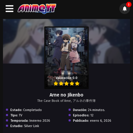
1
);">
Valoración 0.0
Arne no Jikenbo
The Case Book of Arne, アルネの事件簿
Estado:
Completado
Duración:
24 minutos.
Tipo:
TV
Episodios:
12
Temporada:
Invierno 2026
Publicado:
enero 6, 2026
Estudio:
Silver Link