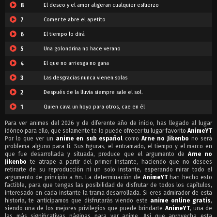
8
El deseo y el amor aligeran cualquier esfuerzo
7
Comer te abre el apetito
6
El tiempo lo dirá
5
Una golondrina no hace verano
4
El que no arriesga no gana
3
Las desgracias nunca vienen solas
2
Después de la lluvia siempre sale el sol.
1
Quien cava un hoyo para otros, cae en él
Para ver animes del 2026 y de diferente año de inicio, has llegado al lugar
idóneo para ello, que solamente te lo puede ofrecer tu lugar favorito
AnimeYT
Por lo que ver un
anime en sub español
como
Arne no Jikenbo
no será
problema alguno para ti. Sus figuras, el entramado, el tiempo y el marco en
que fue desarrollada y situada, produce que el argumento de
Arne no
Jikenbo
te atrape a partir del primer instante, haciendo que no desees
retirarte de su reproducción ni un solo instante, esperando mirar todo el
argumento de principio a fin. La determinación de
AnimeYT
han hecho esto
factible, para que tengas las posibilidad de disfrutar de todos los capítulos,
interesado en cada instante la trama desarrollada. Si eres admirador de esta
historia, te anticipamos que disfrutarás viendo este
anime online gratis
,
siendo una de los mejores privilegios que puede brindarte
AnimeYT
, una de
las más significativas páginas para ver anime. Así que aprovecha esta