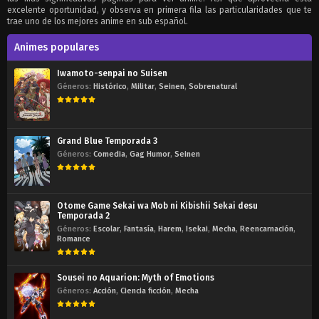
excelente oportunidad, y observa en primera fila las particularidades que te
trae uno de los mejores anime en sub español.
Animes populares
Iwamoto-senpai no Suisen
Géneros:
Histórico
,
Militar
,
Seinen
,
Sobrenatural
Grand Blue Temporada 3
Géneros:
Comedia
,
Gag Humor
,
Seinen
Otome Game Sekai wa Mob ni Kibishii Sekai desu
Temporada 2
Géneros:
Escolar
,
Fantasía
,
Harem
,
Isekai
,
Mecha
,
Reencarnación
,
Romance
Sousei no Aquarion: Myth of Emotions
Géneros:
Acción
,
Ciencia ficción
,
Mecha