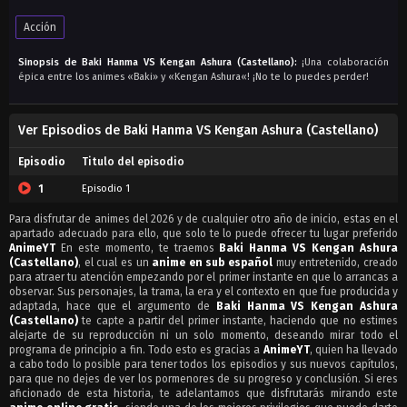
Acción
Sinopsis de Baki Hanma VS Kengan Ashura (Castellano):
¡Una colaboración
épica entre los animes «Baki» y «Kengan Ashura«! ¡No te lo puedes perder!
Ver Episodios de Baki Hanma VS Kengan Ashura (Castellano)
Episodio
Titulo del episodio
1
Episodio 1
Para disfrutar de animes del 2026 y de cualquier otro año de inicio, estas en el
apartado adecuado para ello, que solo te lo puede ofrecer tu lugar preferido
AnimeYT
En este momento, te traemos
Baki Hanma VS Kengan Ashura
(Castellano)
, el cual es un
anime en sub español
muy entretenido, creado
para atraer tu atención empezando por el primer instante en que lo arrancas a
observar. Sus personajes, la trama, la era y el contexto en que fue producida y
adaptada, hace que el argumento de
Baki Hanma VS Kengan Ashura
(Castellano)
te capte a partir del primer instante, haciendo que no estimes
alejarte de su reproducción ni un solo momento, deseando mirar todo el
programa de principio a fin. Todo esto es gracias a
AnimeYT
, quien ha llevado
a cabo todo lo posible para tener todos los episodios y sus nuevos capítulos,
para que no dejes de ver los pormenores de su progreso y conclusión. Si eres
aficionado de esta historia, te adelantamos que disfrutarás mirando este