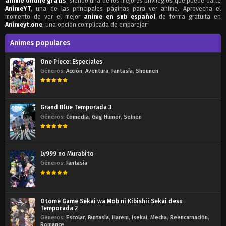
anime online gratis
, siendo una de los mejores privilegios que puede darte
AnimeYT
, una de las principales páginas para ver anime. Aprovecha el
momento de ver el mejor
anime en sub español
de forma gratuita en
Animeyt.one
, una opción complicada de emparejar.
Animes populares
One Piece: Especiales
Géneros:
Acción
,
Aventura
,
Fantasía
,
Shounen
Grand Blue Temporada 3
Géneros:
Comedia
,
Gag Humor
,
Seinen
Lv999 no Murabito
Géneros:
Fantasía
Otome Game Sekai wa Mob ni Kibishii Sekai desu
Temporada 2
Géneros:
Escolar
,
Fantasía
,
Harem
,
Isekai
,
Mecha
,
Reencarnación
,
Romance