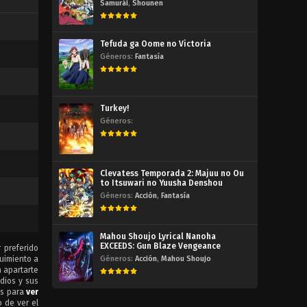
Samurái
,
Shounen
Tefuda ga Oome no Victoria
Géneros:
Fantasía
Turkey!
Géneros:
Clevatess Temporada 2: Majuu no Ou
to Itsuwari no Yuusha Denshou
Géneros:
Acción
,
Fantasía
Mahou Shoujo Lyrical Nanoha
EXCEEDS: Gun Blaze Vengeance
 preferido
uimiento a
Géneros:
Acción
,
Mahou Shoujo
 apartarte
odios y sus
bs para
ver
 de ver el