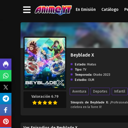
En Emisión
Catálogo
P
');">
Beyblade X
Estado:
Hiatus
Tipo:
TV
Temporada:
Otoño 2023
Estudio:
OLM
Aventura
Deportes
Infantil
Valoración 6.79
Sinopsis de Beyblade X:
¡Profesional
celebra en la Torre X!
Ver Episodios de Beyblade X