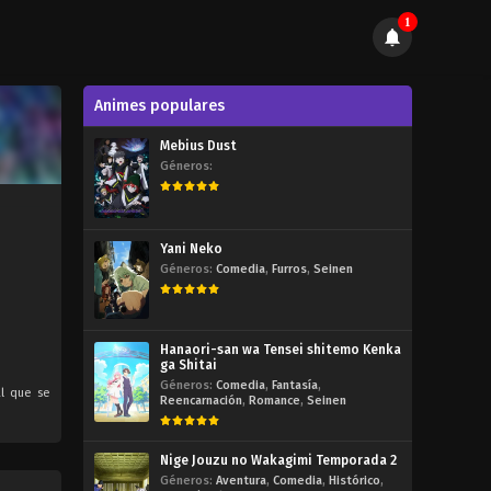
1
Animes populares
Mebius Dust
Géneros:
Yani Neko
Géneros:
Comedia
,
Furros
,
Seinen
Hanaori-san wa Tensei shitemo Kenka
ga Shitai
Géneros:
Comedia
,
Fantasía
,
al que se
Reencarnación
,
Romance
,
Seinen
Nige Jouzu no Wakagimi Temporada 2
Géneros:
Aventura
,
Comedia
,
Histórico
,