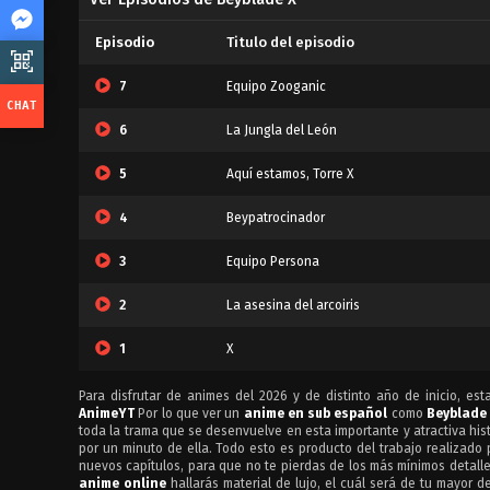
Episodio
Titulo del episodio
7
Equipo Zooganic
6
La Jungla del León
5
Aquí estamos, Torre X
4
Beypatrocinador
3
Equipo Persona
2
La asesina del arcoiris
1
X
Para disfrutar de animes del 2026 y de distinto año de inicio, es
AnimeYT
Por lo que ver un
anime en sub español
como
Beyblade
toda la trama que se desenvuelve en esta importante y atractiva his
por un minuto de ella. Todo esto es producto del trabajo realizado
nuevos capítulos, para que no te pierdas de los más mínimos detalle
anime online
hallarás material de lujo, el cuál será de tu mayor d