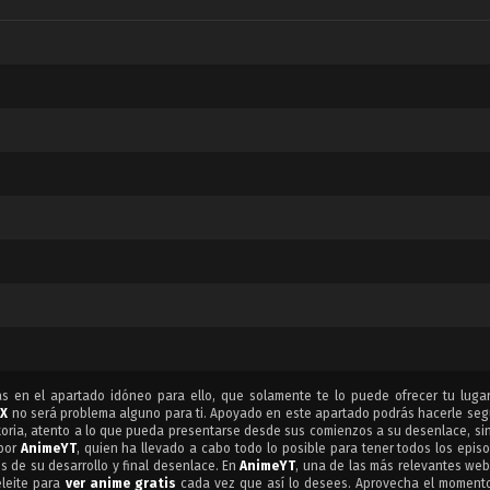
tas en el apartado idóneo para ello, que solamente te lo puede ofrecer tu lugar
 X
no será problema alguno para ti. Apoyado en este apartado podrás hacerle seg
toria, atento a lo que pueda presentarse desde sus comienzos a su desenlace, sin
 por
AnimeYT
, quien ha llevado a cabo todo lo posible para tener todos los epis
s de su desarrollo y final desenlace. En
AnimeYT
, una de las más relevantes we
eleite para
ver anime gratis
cada vez que así lo desees. Aprovecha el momento