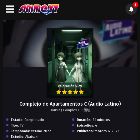
1
);">
Valoración 5.29
Complejo de Apartamentos C (Audio Latino)
Housing Complex C, C団地
Estado:
Completado
Duración:
24 minutos.
Tipo:
TV
Episodios:
4
Temporada:
Verano 2022
Publicado:
febrero 6, 2023
Estudio:
Akatsuki