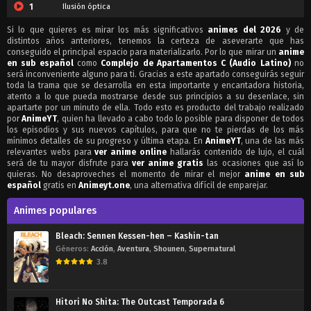
1
Ilusión óptica
Si lo que quieres es mirar los más significativos
animes del 2026
y de
distintos años anteriores, tenemos la certeza de aseverarte que has
conseguido el principal espacio para materializarlo. Por lo que mirar un
anime
en sub español
como
Complejo de Apartamentos C (Audio Latino)
no
será inconveniente alguno para ti. Gracias a este apartado conseguirás seguir
toda la trama que se desarrolla en esta importante y encantadora historia,
atento a lo que pueda mostrarse desde sus principios a su desenlace, sin
apartarte por un minuto de ella. Todo esto es producto del trabajo realizado
por
AnimeYT
, quien ha llevado a cabo todo lo posible para disponer de todos
los episodios y sus nuevos capítulos, para que no te pierdas de los más
mínimos detalles de su progreso y última etapa. En
AnimeYT
, una de las más
relevantes webs para
ver anime online
hallarás contenido de lujo, el cuál
será de tu mayor disfrute para
ver anime gratis
las ocasiones que así lo
quieras. No desaproveches el momento de mirar el mejor
anime en sub
español
gratis en
Animeyt.one
, una alternativa difícil de emparejar.
Animes populares
Bleach: Sennen Kessen-hen – Kashin-tan
Géneros:
Acción
,
Aventura
,
Shounen
,
Supernatural
3.8
Hitori No Shita: The Outcast Temporada 6