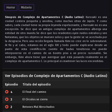
Horror
Misterio
Sinopsis de Complejo de Apartamentos C (Audio Latino):
Kurosaki es una
ciudad costera pequeña y anodina, como muchas otras de Japón. Y como
sabes, cada ciudad tiene su propia leyenda espeluznante, y Kurosaki no es una
excepción. Se dice que un antiguo complejo de apartamentos alberga una
entidad de otro mundo.Se dice que los residentes oyen ruidos extraños y ven
fantasmas, que los objetos se mueven solos y que la gente se ve acechada por
la desgracia. Pero una recién llegada llamada Kimi no cree en lo sobrenatural.
Al fin y al cabo, estamos en el siglo XXI y todo puede explicarse desde un
punto de vista científico.Un cuento de hadas tenebroso no puede
interponerse en el camino de un bonito piso a un precio razonable. Sin
embargo, Kimi ahora tiene que averiguar qué está pasando realmente en el
complejo de apartamentos C. Lo principal es mantener las luces encendidas.
Ver Episodios de Complejo de Apartamentos C (Audio Latino)
Episodio
Titulo del episodio
4
El Final del camino
3
El Círculos se cierra
2
Botones Mal Abrochados