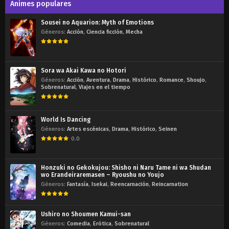
Animes populares
Sousei no Aquarion: Myth of Emotions
Géneros:
Acción
,
Ciencia ficción
,
Mecha
Sora wa Akai Kawa no Hotori
Géneros:
Acción
,
Aventura
,
Drama
,
Histórico
,
Romance
,
Shoujo
,
Sobrenatural
,
Viajes en el tiempo
World Is Dancing
Géneros:
Artes escénicas
,
Drama
,
Histórico
,
Seinen
0.0
Honzuki no Gekokujou: Shisho ni Naru Tame ni wa Shudan
wo Erandeiraremasen – Ryoushu no Youjo
Géneros:
Fantasía
,
Isekai
,
Reencarnación
,
Reincarnation
Ushiro no Shoumen Kamui-san
Géneros:
Comedia
,
Erótica
,
Sobrenatural