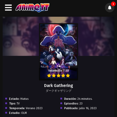
1
);">
Valoración 7.50
Dark Gathering
ダークギャザリング
Estado:
Hiatus
Duración:
24 minutos.
Tipo:
TV
Episodios:
23
Temporada:
Verano 2023
Publicado:
julio 16, 2023
Estudio:
OLM