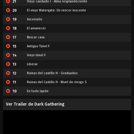
21
Viejo candado I - Alma resplandeciente
20
El viejo Watergate: Un rencor inocente
19
Ascensión
18
El amanecer
17
Buscar casa
15
Antiguo Túnel F
14
Viejo túnel F
13
Liberar
12
Ruinas del castillo H - Graduados
11
Ruinas del Castillo H - Nivel de riesgo S
10
En todo Japón
9
El Kami maldito
Ver Trailer de Dark Gathering
8
Prometida con un dios
7
Túnel S
6
La promesa