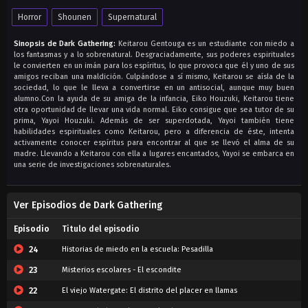
Horror
Shounen
Supernatural
Sinopsis de Dark Gathering:
Keitarou Gentouga es un estudiante con miedo a
los fantasmas y a lo sobrenatural. Desgraciadamente, sus poderes espirituales
le convierten en un imán para los espíritus, lo que provoca que él y uno de sus
amigos reciban una maldición. Culpándose a sí mismo, Keitarou se aísla de la
sociedad, lo que le lleva a convertirse en un antisocial, aunque muy buen
alumno.Con la ayuda de su amiga de la infancia, Eiko Houzuki, Keitarou tiene
otra oportunidad de llevar una vida normal. Eiko consigue que sea tutor de su
prima, Yayoi Houzuki. Además de ser superdotada, Yayoi también tiene
habilidades espirituales como Keitarou, pero a diferencia de éste, intenta
activamente conocer espíritus para encontrar al que se llevó el alma de su
madre. Llevando a Keitarou con ella a lugares encantados, Yayoi se embarca en
una serie de investigaciones sobrenaturales.
Ver Episodios de Dark Gathering
Episodio
Titulo del episodio
24
Historias de miedo en la escuela: Pesadilla
23
Misterios escolares - El escondite
22
El viejo Watergate: El distrito del placer en llamas