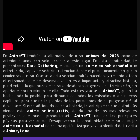
5
Fiesta de bienvenida para los recién llegados
4
Recitado de la Luna Gloriosa
3
Confianza y maldición
2
Linterna mágica Kawataro
1
Yayoi Hozuki
En
AnimeYT
tendrás la alternativa de mirar
animes del 2026
como de
anteriores años con solo accesar a este lugar. En esta oportunidad, te
presentamos
Dark Gathering
, el cual es un
anime en sub español
muy
entretenido, capaz de seducir tu atención desde el primer momento en que lo
comienzas a mirar. Gracias a esta sección podrás hacerle seguimiento a todo
el entramado que se desenvuelve en esta importante y atractiva historia,
pendiente a lo que pueda mostrarse desde sus orígenes a su terminación, sin
apartarte por un minuto de ella. Todo esto es gracias a
AnimeYT
, quien ha
hecho todo lo posible para disponer de todos los episodios y sus nuevos
capítulos, para que no te pierdas de los pormenores de su progreso y final
desenlace. Si eres aficionado de esta historia, te anticipamos que disfrutarás
viendo este
anime online gratis
, siendo una de los más relevantes
privilegios que puede proporcionarte
AnimeYT
, una de las principales
páginas para ver anime. Desaprovechar la oportunidad de mirar el mejor
anime en sub español
no es una opción. Así que goza a plenitud de tu visita
a
Animeyt.one