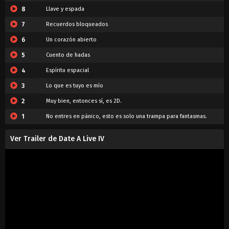
8
Llave y espada
7
Recuerdos bloqueados
6
Un corazón abierto
5
Cuento de hadas
4
Espíritu espacial
3
Lo que es tuyo es mío
2
Muy bien, entonces sí, es 2D.
1
No entres en pánico, esto es solo una trampa para fantasmas.
Ver Trailer de Date A Live IV