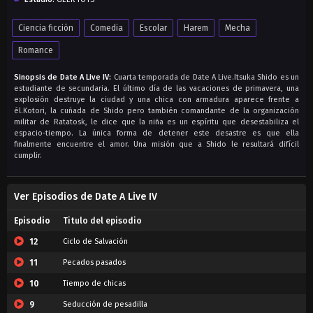
Ciencia ficción
Comedia
Escolar
Harem
Mecha
Romance
Sinopsis de Date A Live IV:
Cuarta temporada de Date A Live.Itsuka Shido es un
estudiante de secundaria. El último día de las vacaciones de primavera, una
explosión destruye la ciudad y una chica con armadura aparece frente a
él.Kotori, la cuñada de Shido pero también comandante de la organización
militar de Ratatosk, le dice que la niña es un espíritu que desestabiliza el
espacio-tiempo. La única forma de detener este desastre es que ella
finalmente encuentre el amor. Una misión que a Shido le resultará difícil
cumplir.
Ver Episodios de Date A Live IV
Episodio
Titulo del episodio
12
Ciclo de Salvación
11
Pecados pasados
10
Tiempo de chicas
9
Seducción de pesadilla