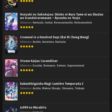
Honzuki no Gekokujou: Shisho ni Naru Tame ni wa Shudan
wo Erandeiraremasen – Ryoushu no Youjo
Géneros:
Fantasía
,
Isekai
,
Reencarnación
,
Reincarnation
Crowned in a Hundred Days (Bai Ri Cheng Wang)
Géneros:
Acción
,
Aventura
,
Fantasía
Otome Kaijuu Caraméliser
Géneros:
Escolar
,
Romance
,
Seinen
,
Supernatural
Kabushikigaisha Magi-Lumière Temporada 2
Géneros:
Acción
,
Mahou Shoujo
,
Shounen
,
Trabajo
Lv999 no Murabito