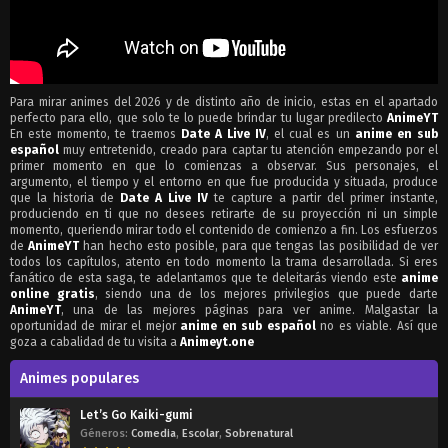
Para mirar animes del 2026 y de distinto año de inicio, estas en el apartado
perfecto para ello, que solo te lo puede brindar tu lugar predilecto
AnimeYT
En este momento, te traemos
Date A Live IV
, el cual es un
anime en sub
español
muy entretenido, creado para captar tu atención empezando por el
primer momento en que lo comienzas a observar. Sus personajes, el
argumento, el tiempo y el entorno en que fue producida y situada, produce
que la historia de
Date A Live IV
te capture a partir del primer instante,
produciendo en ti que no desees retirarte de su proyección ni un simple
momento, queriendo mirar todo el contenido de comienzo a fin. Los esfuerzos
de
AnimeYT
han hecho esto posible, para que tengas las posibilidad de ver
todos los capítulos, atento en todo momento la trama desarrollada. Si eres
fanático de esta saga, te adelantamos que te deleitarás viendo este
anime
online gratis
, siendo una de los mejores privilegios que puede darte
AnimeYT
, una de las mejores páginas para ver anime. Malgastar la
oportunidad de mirar el mejor
anime en sub español
no es viable. Así que
goza a cabalidad de tu visita a
Animeyt.one
Animes populares
Let’s Go Kaiki-gumi
Géneros:
Comedia
,
Escolar
,
Sobrenatural