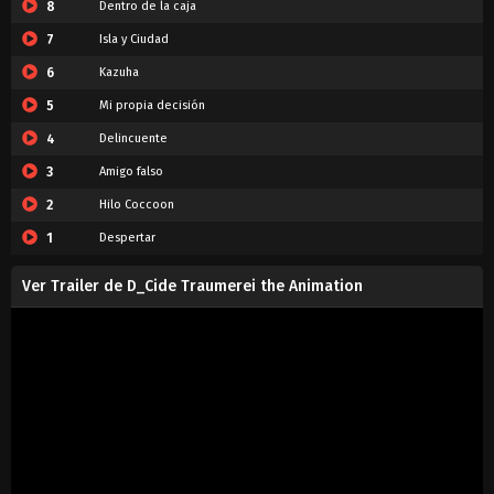
8
Dentro de la caja
7
Isla y Ciudad
6
Kazuha
5
Mi propia decisión
4
Delincuente
3
Amigo falso
2
Hilo Coccoon
1
Despertar
Ver Trailer de D_Cide Traumerei the Animation