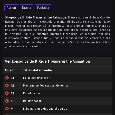
Acción
Drama
Fantasía
Sinopsis de D_Cide Traumerei the Animation:
El escenario es Shibuya.Cuando
Ryuuhei Oda estaba en la escuela primaria, admiraba a su amable hermano
mayor. Ryuuhei, que presenció la misteriosa muerte de su hermano, ahora es
un alegre estudiante de secundaria que no deja que la pesadilla que lo rodea
lo perturbe. Un día, mientras practica kickboxing, es mordido por una
misteriosa criatura llamada Tris y tiene un sueño inusual.Se enfrenta a sus
retorcidos deseos mientras se rumorea que «Gotas» vuelan por las calles.
¿Qué ve más allá de eso?
Ver Episodios de D_Cide Traumerei the Animation
Episodio
Titulo del episodio
13
La luz del amanecer
12
Mantenerse fiel a sus sentimientos
11
Recolección
10
Dejame soñar
9
El hombre que detiene el tiempo