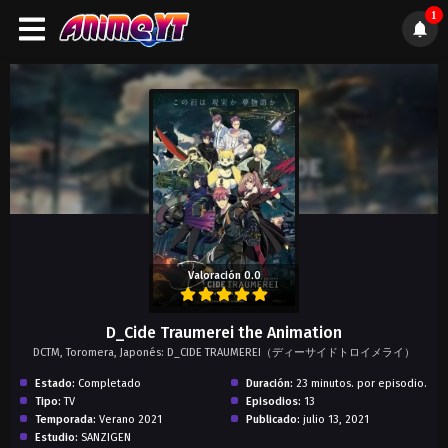
1
);">
Valoración 0.0
D_Cide Traumerei the Animation
DCTM, Toromera, Japonés: D_CIDE TRAUMEREI（ディーサイドトロイメライ）
Estado:
Completado
Duración:
23 minutos. por episodio.
Tipo:
TV
Episodios:
13
Temporada:
Verano 2021
Publicado:
julio 13, 2021
Estudio:
SANZIGEN