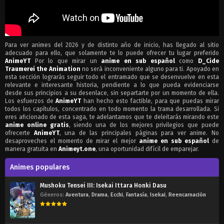
Para ver animes del 2026 y de distinto año de inicio, has llegado al sitio
adecuado para ello, que solamente te lo puede ofrecer tu lugar preferido
AnimeYT
Por lo que mirar un
anime en sub español
como
D_Cide
Traumerei the Animation
no será inconveniente alguno para ti. Apoyado en
esta sección lograrás seguir todo el entramado que se desenvuelve en esta
relevante e interesante historia, pendiente a lo que pueda evidenciarse
desde sus principios a su desenlace, sin separtarte por un momento de ella.
Los esfuerzos de
AnimeYT
han hecho esto factible, para que puedas mirar
todos los capítulos, concentrado en todo momento la trama desarrollada. Si
eres aficionado de esta saga, te adelantamos que te deleitarás mirando este
anime online gratis
, siendo una de los mejores privilegios que puede
ofrecerte
AnimeYT
, una de las principales páginas para ver anime. No
desaproveches el momento de mirar el mejor
anime en sub español
de
manera gratuita en
Animeyt.one
, una oportunidad difícil de emparejar.
Animes populares
Mushoku Tensei III: Isekai Ittara Honki Dasu
Géneros:
Aventura
,
Drama
,
Ecchi
,
Fantasía
,
Isekai
,
Reencarnación