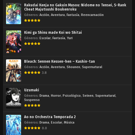
Rakudai Kenja no Gakuin Musou: Nidome no Tensei, S-Rank
Cheat Majutsushi Boukenroku
Géneros:
Acción
,
Aventura
,
Fantasía
,
Reencarnación
Kimi ga Shinu made Koi wo Shitai
Géneros:
Escolar
,
Fantasía
,
Yuri
Bleach: Sennen Kessen-hen – Kashin-tan
Géneros:
Acción
,
Aventura
,
Shounen
,
Supernatural
3.8
Uzumaki
Géneros:
Drama
,
Horror
,
Psicológico
,
Seinen
,
Supernatural
,
Suspenso
Ao no Orchestra Temporada 2
Géneros:
Drama
,
Escolar
,
Música
0.0