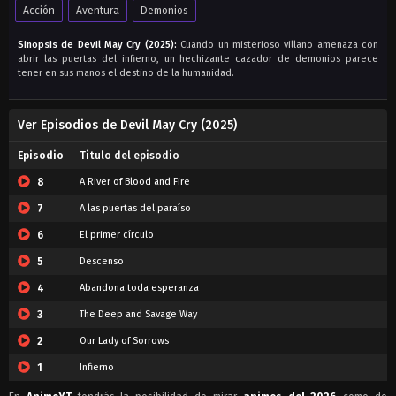
Acción
Aventura
Demonios
Sinopsis de Devil May Cry (2025):
Cuando un misterioso villano amenaza con
abrir las puertas del infierno, un hechizante cazador de demonios parece
tener en sus manos el destino de la humanidad.
Ver Episodios de Devil May Cry (2025)
Episodio
Titulo del episodio
8
A River of Blood and Fire
7
A las puertas del paraíso
6
El primer círculo
5
Descenso
4
Abandona toda esperanza
3
The Deep and Savage Way
2
Our Lady of Sorrows
1
Infierno