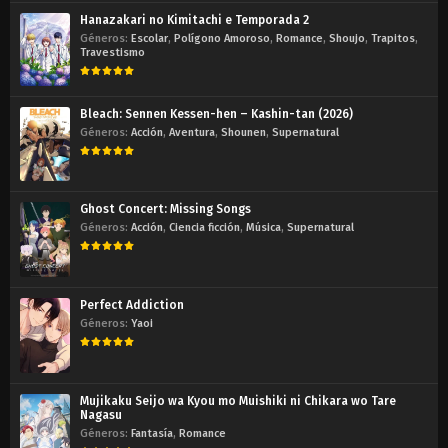
Hanazakari no Kimitachi e Temporada 2
Géneros:
Escolar
,
Polígono Amoroso
,
Romance
,
Shoujo
,
Trapitos
,
Travestismo
Bleach: Sennen Kessen-hen – Kashin-tan (2026)
Géneros:
Acción
,
Aventura
,
Shounen
,
Supernatural
Ghost Concert: Missing Songs
Géneros:
Acción
,
Ciencia ficción
,
Música
,
Supernatural
Perfect Addiction
Géneros:
Yaoi
Mujikaku Seijo wa Kyou mo Muishiki ni Chikara wo Tare
Nagasu
Géneros:
Fantasía
,
Romance