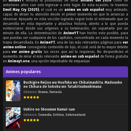
En
AnimeYT
tendrás la posibilidad de mirar
animes del 2026
como de
anteriores años con solo ingresar a este lugar. En esta ocasión, te traemos
Devil May Cry (2025)
, el cual es un
anime en sub español
muy animado,
capaz de atraer tu atención desde el primer momento en que lo arrancas a
observar. Apoyado en esta sección lograrás seguir todo el entramado que se
desarrolla en esta importante y atractiva historia, atento a lo que pueda
evidenciarse desde sus orígenes a su terminación, sin separtarte por un
minuto de ella. La determinación de
AnimeYT
han hecho esto posible, para
que puedas ver cualquiera de los capítulos, concentrado en cada momento la
trama desarrollada. En
AnimeYT
, una de las más relevantes páginas para
ver
anime online
conseguirás contenido de lujo, el cuál será de tu mayor deleite
para
ver anime gratis
las veces que así lo requieras. No desperdicies el
momento de mirar el más relevante
anime en sub español
de forma gratuita
en
Animeyt.one
, una opción improbable de emparejar.
Animes populares
Buchigire Reijou wa Houfuku wo Chikaimashita. Madousho
no Chikara de Sokoku wo Tatakitsubushimasu
Géneros:
Drama
,
Fantasía
Ushiro no Shoumen Kamui-san
Géneros:
Comedia
,
Erótica
,
Sobrenatural