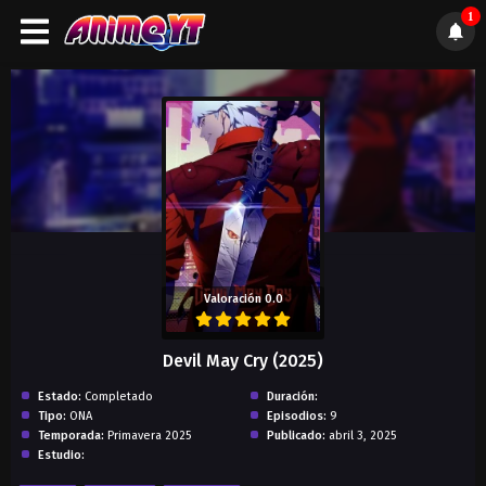
1
);">
Valoración 0.0
Devil May Cry (2025)
Estado:
Completado
Duración:
Tipo:
ONA
Episodios:
9
Temporada:
Primavera 2025
Publicado:
abril 3, 2025
Estudio: