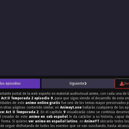
los episodios
Siguiente
De
portante portal de la web experto en material audiovisual anime, con cada una de l
 Act II Temporada 2 episodio 9
, para que sigas viendo el desarrollo de esta e
aridades de este
anime online gratis
fue uno de los temas mayor preservados po
n otras páginas contenido similar, en
Animeyt.one
hallarás cualquiera de los ep
e: Act II Temporada 2
. En el capítulo
9
visualizarás cómo se continúa desenvo
el creador de este
anime en sub español
le da carácter a su historia, capaz d
 forma. Si quieres
ver anime en español latino
, en
AnimeYT
ubicarás todos los
de seguir disfrutando de todos los eventos que se van suscitando, hasta alcanzar