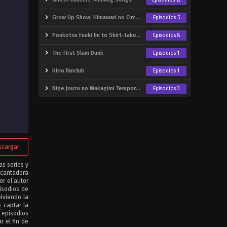
Episodios 12
Grow Up Show: Himawari no Circus-dan
Episodios 5
Ponkotsu Fuuki Iin to Skirt-take ga Futekisetsu na JK no Hanashi
Episodios 8
The First Slam Dunk
Episodios 1
Kirio Fanclub
Episodios 1
Nige Jouzu no Wakagimi Temporada 2
Episodios 3
scargar
as series y
ncantadora
r el autor
isodios de
lviendo la
e captar la
 episodios
 el fin de