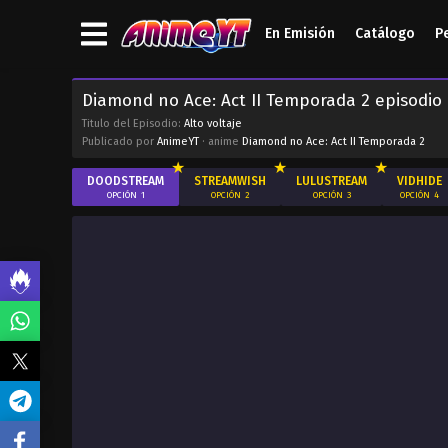
En Emisión
Catálogo
P
Diamond no Ace: Act II Temporada 2 episodio 
Titulo del Episodio:
Alto voltaje
Publicado por
AnimeYT
· anime
Diamond no Ace: Act II Temporada 2
DOODSTREAM
STREAMWISH
LULUSTREAM
VIDHIDE
OPCIÓN
1
OPCIÓN
2
OPCIÓN
3
OPCIÓN
4