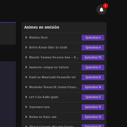
1
Animes en emisión
Mebius Dust
Episodios 4
Ibitte Konai Gibo to Gishi
Episodios 4
Bleach: Sennen Kessen-hen – Kashin-tan (2026)
Episodios 10
Iwamoto-senpai no Suisen
Episodios 5
Kami no Niwatsuki Kusunoki-tei
Episodios 8
Mushoku Tensei III: Isekai Ittara Honki Dasu
Episodios 14
Let’s Go Kaiki-gumi
Episodios 5
Sayonara Lara
Episodios 12
Reiwa no Dara-san
Episodios 13
Ghost Concert: Missing Songs