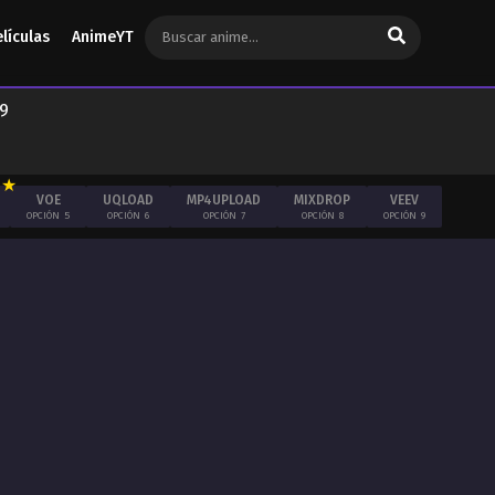
elículas
AnimeYT
9
VOE
UQLOAD
MP4UPLOAD
MIXDROP
VEEV
OPCIÓN
5
OPCIÓN
6
OPCIÓN
7
OPCIÓN
8
OPCIÓN
9