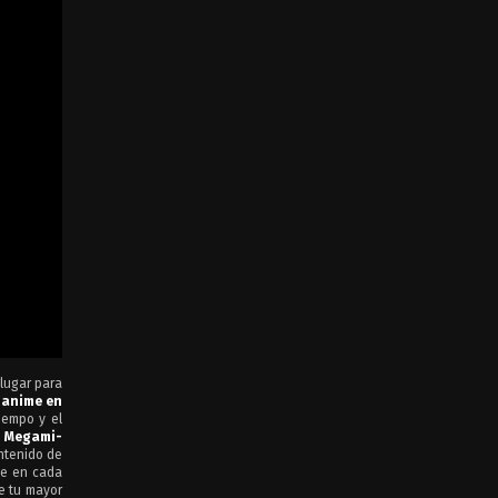
 lugar para
n
anime en
iempo y el
o Megami-
ontenido de
te en cada
de tu mayor