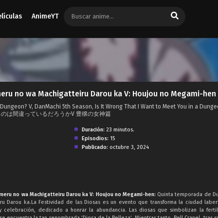
elículas
AnimeYT
eru no wa Machigatteiru Darou ka V: Houjou no Megami-hen
n a Dungeon? V, DanMachi 5th Season, Is It Wrong That I Want to Meet You in a Dunge
めるのは間違っているだろうかV 豊穣の女神篇
Duración:
23 minutos.
Episodios:
15
Publicado:
octubre 3, 2024
meru no wa Machigatteiru Darou ka V: Houjou no Megami-hen:
Quinta temporada de Du
 Darou ka.La Festividad de las Diosas es un evento que transforma la ciudad laber
y celebración, dedicado a honrar la abundancia. Las diosas que simbolizan la ferti
 se encuentra la tan renombrada ‘Diosa de la Belleza‘. Mientras tanto, Bell Cranel, tras 