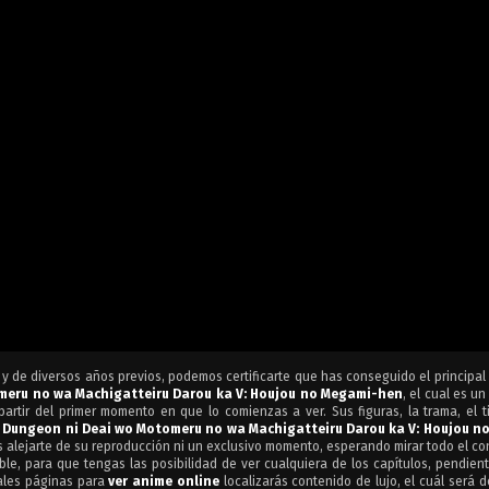
y de diversos años previos, podemos certificarte que has conseguido el principal
meru no wa Machigatteiru Darou ka V: Houjou no Megami-hen
, el cual es u
artir del primer momento en que lo comienzas a ver. Sus figuras, la trama, el t
e
Dungeon ni Deai wo Motomeru no wa Machigatteiru Darou ka V: Houjou n
es alejarte de su reproducción ni un exclusivo momento, esperando mirar todo el c
le, para que tengas las posibilidad de ver cualquiera de los capítulos, pendien
pales páginas para
ver anime online
localizarás contenido de lujo, el cuál será 