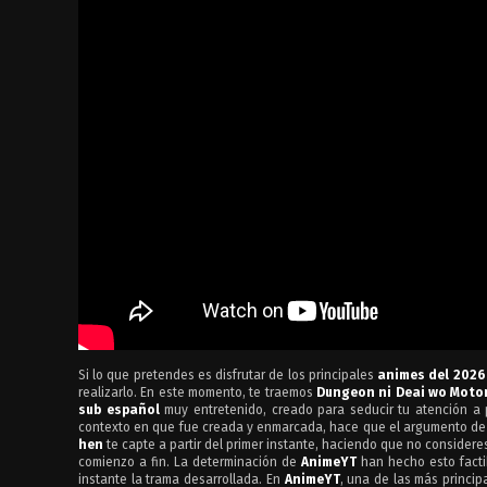
3
Ord | Camarada
2
Entrenamiento
2
Entrenamiento
1
El Nacimiento del Champichien
1
El Nacimiento del Champichien
Si lo que pretendes es disfrutar de los principales
animes del 2026
realizarlo. En este momento, te traemos
Dungeon ni Deai wo Moto
sub español
muy entretenido, creado para seducir tu atención a p
contexto en que fue creada y enmarcada, hace que el argumento d
hen
te capte a partir del primer instante, haciendo que no consider
comienzo a fin. La determinación de
AnimeYT
han hecho esto factib
instante la trama desarrollada. En
AnimeYT
, una de las más princi