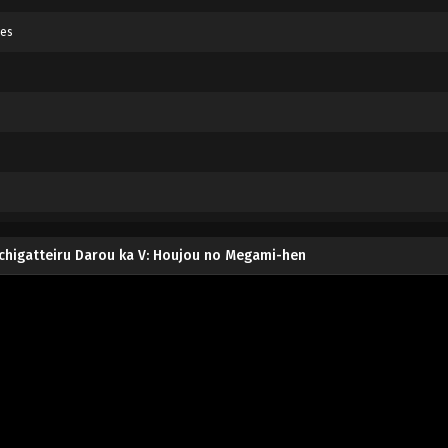
nes
chigatteiru Darou ka V: Houjou no Megami-hen
tteiru Darou ka V: Houjou no Megami-hen Capitulo 5