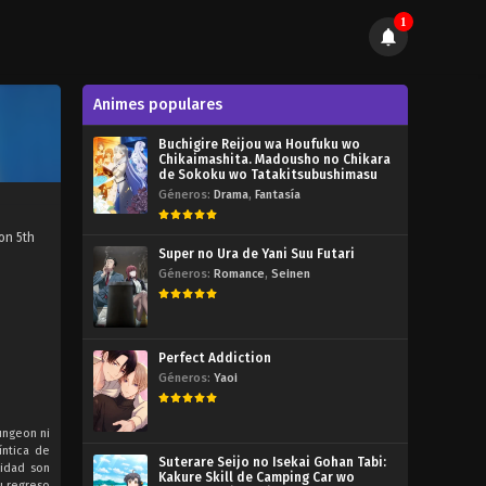
1
Animes populares
Buchigire Reijou wa Houfuku wo
Chikaimashita. Madousho no Chikara
de Sokoku wo Tatakitsubushimasu
Géneros:
Drama
,
Fantasía
on 5th
Super no Ura de Yani Suu Futari
Géneros:
Romance
,
Seinen
Perfect Addiction
Géneros:
Yaoi
ngeon ni
íntica de
Suterare Seijo no Isekai Gohan Tabi:
lidad son
Kakure Skill de Camping Car wo
su regreso