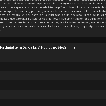
idades del calabozo, también esperaba poder sumergirse en los placeres de esta fes
su vida… hasta que una carta inesperada interrumpió sus planes. Esta carta provenía de 
 lo siguiente:Para Bell, por favor, vamos a tener una cita durante el próximo Festiv
llo acto de resolución por parte de la muchacha en un pequeño rincón de la ciu
entos que alterarán no solo la vida del joven Bell sino también el equilibrio en 
erreros que se proclaman como los más fuertes, los llamados ‘Einheryar‘, también e
e el joven avanza en su camino y la muchacha expresa su deseo; lo que sigue es una 
a.
Machigatteiru Darou ka V: Houjou no Megami-hen