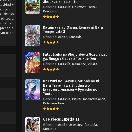
Shoukan shimashita
tividad y
Géneros:
Fantasía
,
Gourmet
,
Isekai
,
una joven
Romance
al de las
dad logra
la ciudad
Katainaka no Ossan, Kensei ni Naru
mpiezan a
Temporada 2
narración
Géneros:
Acción
,
Fantasía
Futsutsuka na Akujo dewa Gozaimasu
ga: Suuguu Chouso Torikae Den
Géneros:
Fantasía
,
Romance
,
Villana
Honzuki no Gekokujou: Shisho ni
Naru Tame ni wa Shudan wo
Erandeiraremasen – Ryoushu no
Youjo
Géneros:
Fantasía
,
Isekai
,
Reencarnación
,
Reincarnation
One Piece: Especiales
Géneros:
Acción
,
Aventura
,
Fantasía
,
Shounen