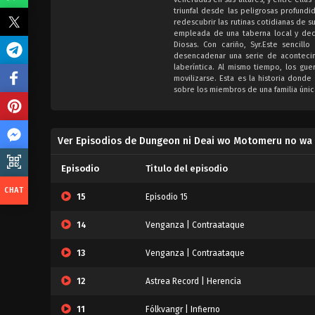
triunfal desde las peligrosas profund
redescubrir las rutinas cotidianas de 
empleada de una taberna local y decía
Diosas. Con cariño, Syr.Este senci
desencadenar una serie de acontecimi
laberíntica. Al mismo tiempo, los gu
movilizarse. Esta es la historia dond
sobre los miembros de una familia únic
Ver Episodios de Dungeon ni Deai wo Motomeru no wa 
Episodio
Titulo del episodio
15
Episodio 15
14
Venganza | Contraataque
13
Venganza | Contraataque
12
Astrea Record | Herencia
11
Fólkvangr | Infierno