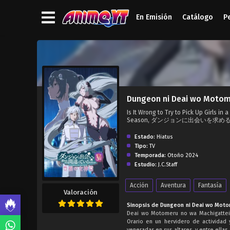
En Emisión
Catálogo
P
');">
Dungeon ni Deai wo Motom
Is It Wrong to Try to Pick Up Girls i
Season, ダンジョンに出会いを求
Estado:
Hiatus
Tipo:
TV
Temporada:
Otoño 2024
Estudio:
J.C.Staff
Acción
Aventura
Fantasía
Valoración
Sinopsis de Dungeon ni Deai wo Moto
Deai wo Motomeru no wa Machigatteiru
Orario en un hervidero de actividad 
veneradas en sus altares, y entre ellas