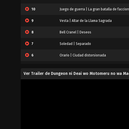
10
Juego de guerra | La gran batalla de faccio
9
Vesta | Altar de la Llama Sagrada
8
Bell Cranel | Deseos
7
Soledad | Separado
6
Orario | Ciudad distorsionada
5
Familia Freya | Invasión
Ver Trailer de Dungeon ni Deai wo Motomeru no wa Ma
5
Dungeon ni Deai wo Motomeru no wa Machiga
4
Seidr | Diosa y niña
4
Seidr | Diosa y niña
3
Ord | Camarada
3
Episodio 3