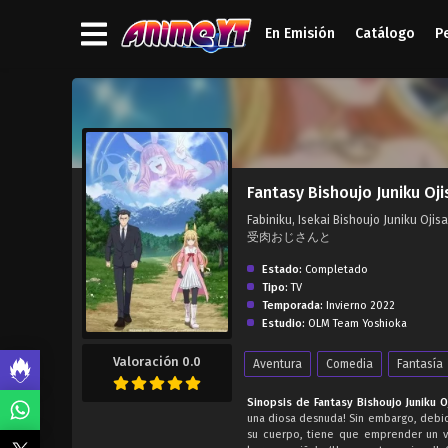
En Emisión
Catálogo
P
');">
Fantasy Bishoujo Juniku Oji
Fabiniku, Isekai Bishoujo Juniku O
受肉おじさんと
Estado:
Completado
Tipo:
TV
Temporada:
Invierno 2022
Estudio:
OLM Team Yoshioka
Valoración 0.0
Aventura
Comedia
Fantasía
Sinopsis de Fantasy Bishoujo Juniku O
una diosa desnuda! Sin embargo, debido
su cuerpo, tiene que emprender un vi