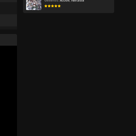
Géneros:
Acción
,
Fantasía