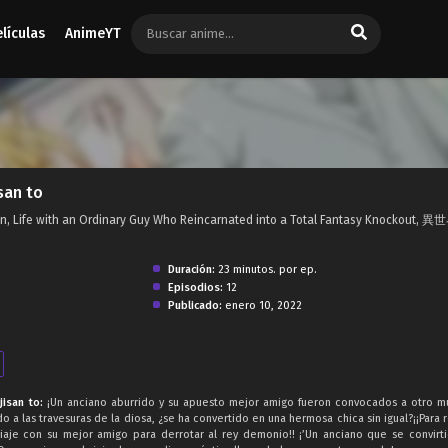
elículas
AnimeYT
san to
jisan, Life with an Ordinary Guy Who Reincarnated into a Total Fantasy Knockou
Duración:
23 minutos. por ep.
Episodios:
12
Publicado:
enero 10, 2022
jisan to:
¡Un anciano aburrido y su apuesto mejor amigo fueron convocados a otro 
 a las travesuras de la diosa, ¿se ha convertido en una hermosa chica sin igual?¡¡Para 
aje con su mejor amigo para derrotar al rey demonio!! ¡’Un anciano que se convirt