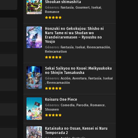
Shoukan shimashita
Géneros:
Fantasía
,
Gourmet
,
Isekai
,
Romance
Honzuki no Gekokujou: Shisho ni
Naru Tame ni wa Shudan wo
Erandeiraremasen – Ryoushu no
Youjo
Géneros:
Fantasía
,
Isekai
,
Reencarnación
,
Reincarnation
Sekai Saikyou no Kouei: Meikyuukoku
no Shinjin Tansakusha
Géneros:
Acción
,
Aventura
,
Fantasía
,
Isekai
,
Reencarnación
Koisuru One Piece
Géneros:
Comedia
,
Parodia
,
Romance
,
Shounen
Katainaka no Ossan, Kensei ni Naru
Temporada 2