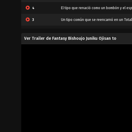
4
El tipo que renació como un bombón y el es
3
Un tipo común que se reencarnó en un Total
2
Un tipo que se reencarnó como un nocaut de 
Ver Trailer de Fantasy Bishoujo Juniku Ojisan to
1
El señor que renació como un bombón y el o