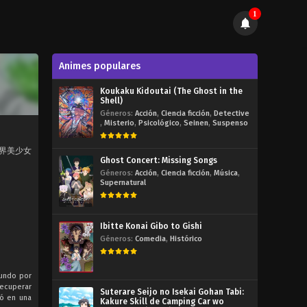
1
Animes populares
Koukaku Kidoutai (The Ghost in the
Shell)
Géneros:
Acción
,
Ciencia ficción
,
Detective
,
Misterio
,
Psicológico
,
Seinen
,
Suspenso
t, 異世界美少女
Ghost Concert: Missing Songs
Géneros:
Acción
,
Ciencia ficción
,
Música
,
Supernatural
Ibitte Konai Gibo to Gishi
Géneros:
Comedia
,
Histórico
mundo por
recuperar
Suterare Seijo no Isekai Gohan Tabi:
ió en una
Kakure Skill de Camping Car wo