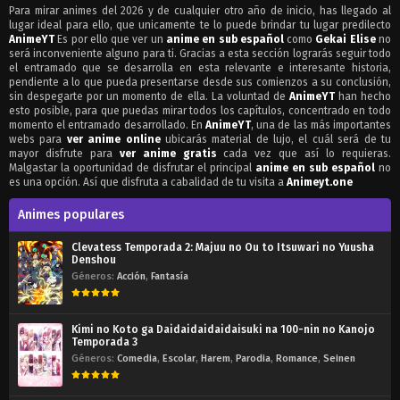
Para mirar animes del 2026 y de cualquier otro año de inicio, has llegado al
lugar ideal para ello, que unicamente te lo puede brindar tu lugar predilecto
AnimeYT
Es por ello que ver un
anime en sub español
como
Gekai Elise
no
será inconveniente alguno para ti. Gracias a esta sección lograrás seguir todo
el entramado que se desarrolla en esta relevante e interesante historia,
pendiente a lo que pueda presentarse desde sus comienzos a su conclusión,
sin despegarte por un momento de ella. La voluntad de
AnimeYT
han hecho
esto posible, para que puedas mirar todos los capítulos, concentrado en todo
momento el entramado desarrollado. En
AnimeYT
, una de las más importantes
webs para
ver anime online
ubicarás material de lujo, el cuál será de tu
mayor disfrute para
ver anime gratis
cada vez que así lo requieras.
Malgastar la oportunidad de disfrutar el principal
anime en sub español
no
es una opción. Así que disfruta a cabalidad de tu visita a
Animeyt.one
Animes populares
Clevatess Temporada 2: Majuu no Ou to Itsuwari no Yuusha
Denshou
Géneros:
Acción
,
Fantasía
Kimi no Koto ga Daidaidaidaidaisuki na 100-nin no Kanojo
Temporada 3
Géneros:
Comedia
,
Escolar
,
Harem
,
Parodia
,
Romance
,
Seinen