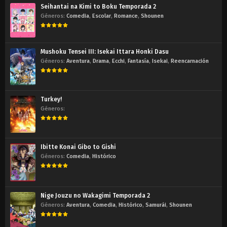
Seihantai na Kimi to Boku Temporada 2
Géneros:
Comedia
,
Escolar
,
Romance
,
Shounen
Mushoku Tensei III: Isekai Ittara Honki Dasu
Géneros:
Aventura
,
Drama
,
Ecchi
,
Fantasía
,
Isekai
,
Reencarnación
Turkey!
Géneros:
Ibitte Konai Gibo to Gishi
Géneros:
Comedia
,
Histórico
Nige Jouzu no Wakagimi Temporada 2
Géneros:
Aventura
,
Comedia
,
Histórico
,
Samurái
,
Shounen