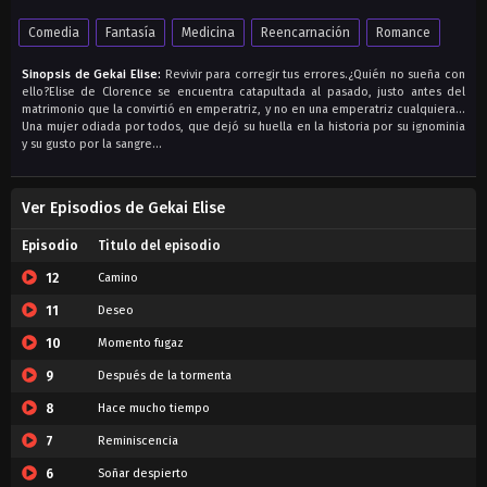
Comedia
Fantasía
Medicina
Reencarnación
Romance
Sinopsis de Gekai Elise:
Revivir para corregir tus errores.¿Quién no sueña con
ello?Elise de Clorence se encuentra catapultada al pasado, justo antes del
matrimonio que la convirtió en emperatriz, y no en una emperatriz cualquiera…
Una mujer odiada por todos, que dejó su huella en la historia por su ignominia
y su gusto por la sangre…
Ver Episodios de Gekai Elise
Episodio
Titulo del episodio
12
Camino
11
Deseo
10
Momento fugaz
9
Después de la tormenta
8
Hace mucho tiempo
7
Reminiscencia
6
Soñar despierto