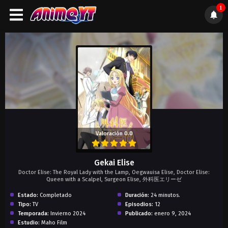
1
);">
Valoración 0.0
Gekai Elise
Doctor Elise: The Royal Lady with the Lamp, Oegwauisa Elise, Doctor Elise:
Queen with a Scalpel, Surgeon Elise, 外科医エリーゼ
Estado:
Completado
Duración:
24 minutos.
Tipo:
TV
Episodios:
12
Temporada:
Invierno 2024
Publicado:
enero 9, 2024
Estudio:
Maho Film