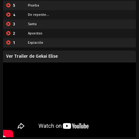
5
Prueba
4
De repente...
3
Santa
2
Apuestas
1
Expiación
Ver Trailer de Gekai Elise