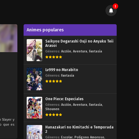
1
Animes populares
Saikyou Degarashi Ouji no Anyaku Teii
Arasoi
Géneros:
Acción
,
Aventura
,
Fantasía
Lv999 no Murabito
Géneros:
Fantasía
One Piece: Especiales
Géneros:
Acción
,
Aventura
,
Fantasía
,
Shounen
 Slayer y
do que es
Hanazakari no Kimitachi e Temporada
2
Géneros:
Escolar
,
Polígono Amoroso
,