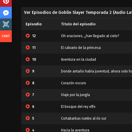
Ver Episodios de Goblin Slayer Temporada 2 (Audio La
Episodio
Titulo del episodio
12
Oh oraciones, ¿han llegado al cielo?
11
El calvario de la princesa
10
Aventura en la ciudad
9
Donde antaño había juventud, ahora solo h
8
Corazón oscuro
7
Viaje por la jungla
6
El bosque del rey elfo
5
Cortabarbas rumbo al río sur
4
Hacia la aventura