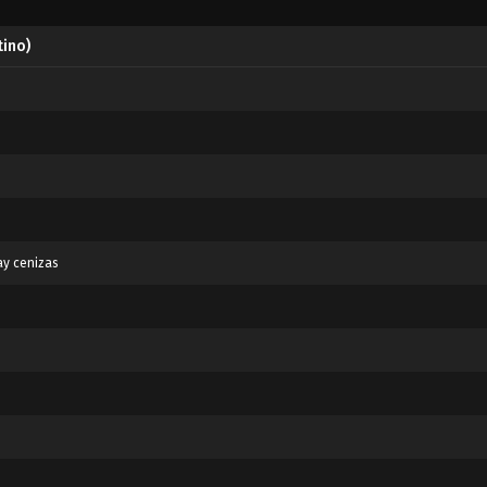
tino)
ay cenizas