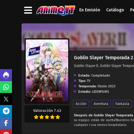
En Emisión
Catálogo
P
');">
Goblin Slayer Temporada 2 
Goblin Slayer II, Goblin Slayer 
Estado:
Completado
Tipo:
TV
Temporada:
Otoño 2023
Estudio:
LIDENFILMS
Acción
Aventura
Fantasía
Valoración 7.43
Sinopsis de Goblin Slayer Temporada 2
su equipo están de vuelta!Nuestros h
cualquier cosa menos hospitalario.