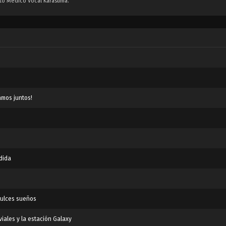
uto Médico Vocal Karasuma.
amos juntos!
edida
 dulces sueños
viales y la estación Galaxy