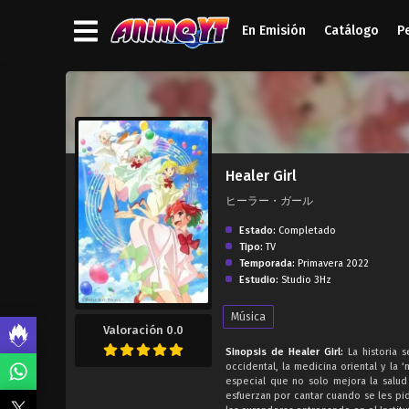
En Emisión
Catálogo
P
');">
Healer Girl
ヒーラー・ガール
Estado:
Completado
Tipo:
TV
Temporada:
Primavera 2022
Estudio:
Studio 3Hz
Música
Valoración 0.0
Sinopsis de Healer Girl:
La historia 
occidental, la medicina oriental y la
especial que no solo mejora la salud
esfuerzan por cantar cuando se les pi