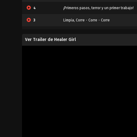
4
¡Primeros pasos, terror y un primer trabajo!
3
Limpia, Corre・Corre・Corre
2
¿Puedo tomar una foto? ¿O tal vez un video
Ver Trailer de Healer Girl
1
Kana Fujii, sanadora (aprendiz)