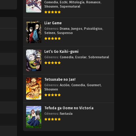
Comedia
,
Ecchi
,
Mitología
,
Romance
,
Shounen
,
Supernatural
Liar Game
Géneros:
Drama
,
Juegos
,
Psicológico
,
Seinen
,
Suspenso
Let’s Go Kaiki-gumi
Géneros:
Comedia
,
Escolar
,
Sobrenatural
Tetsunabe no Jan!
Géneros:
Acción
,
Comedia
,
Gourmet
,
Shounen
Tefuda ga Oome no Victoria
Géneros:
Fantasía