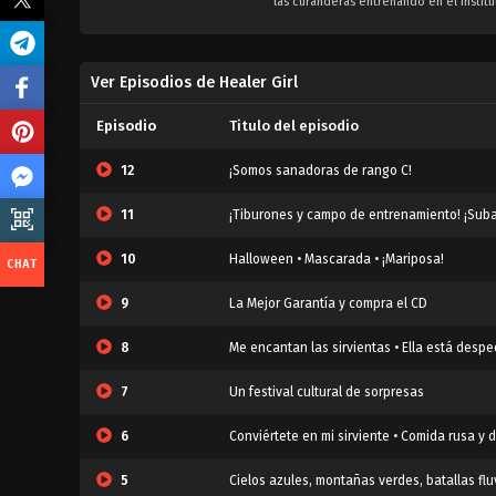
las curanderas entrenando en el Instit
Ver Episodios de Healer Girl
Episodio
Titulo del episodio
12
¡Somos sanadoras de rango C!
11
¡Tiburones y campo de entrenamiento! ¡Sub
10
Halloween • Mascarada • ¡Mariposa!
9
La Mejor Garantía y compra el CD
8
Me encantan las sirvientas • Ella está desp
7
Un festival cultural de sorpresas
6
Conviértete en mi sirviente • Comida rusa y
5
Cielos azules, montañas verdes, batallas flu