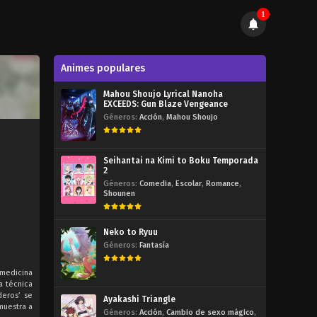
1
Animes populares
Mahou Shoujo Lyrical Nanoha
EXCEEDS: Gun Blaze Vengeance
Géneros:
Acción
,
Mahou Shoujo
Seihantai na Kimi to Boku Temporada
2
Géneros:
Comedia
,
Escolar
,
Romance
,
Shounen
Neko to Ryuu
Géneros:
Fantasía
 medicina
a técnica
deros’ se
Ayakashi Triangle
muestra a
Géneros:
Acción
,
Cambio de sexo mágico
,