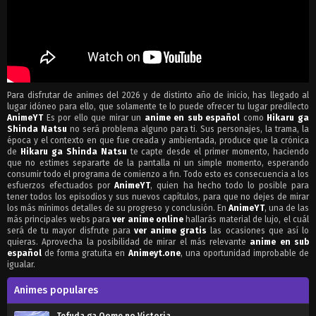
Para disfrutar de animes del 2026 y de distinto año de inicio, has llegado al
lugar idóneo para ello, que solamente te lo puede ofrecer tu lugar predilecto
AnimeYT
Es por ello que mirar un
anime en sub español
como
Hikaru ga
Shinda Natsu
no será problema alguno para ti. Sus personajes, la trama, la
época y el contexto en que fue creada y ambientada, produce que la crónica
de
Hikaru ga Shinda Natsu
te capte desde el primer momento, haciendo
que no estimes separarte de la pantalla ni un simple momento, esperando
consumir todo el programa de comienzo a fin. Todo esto es consecuencia a los
esfuerzos efectuados por
AnimeYT
, quien ha hecho todo lo posible para
tener todos los episodios y sus nuevos capítulos, para que no dejes de mirar
los más mínimos detalles de su progreso y conclusión. En
AnimeYT
, una de las
más principales webs para
ver anime online
hallarás material de lujo, el cuál
será de tu mayor disfrute para
ver anime gratis
las ocasiones que así lo
quieras. Aprovecha la posibilidad de mirar el más relevante
anime en sub
español
de forma gratuita en
Animeyt.one
, una oportunidad improbable de
igualar.
Animes populares
Tefuda ga Oome no Victoria