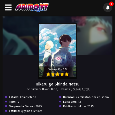
1
);">
Valoración 3.5
Hikaru ga Shinda Natsu
The Summer Hikaru Died, Hikanatsu, 光が死んだ夏
Estado:
Completado
Duración:
24 minutos. por episodio.
Tipo:
TV
Episodios:
12
Temporada:
Verano 2025
Publicado:
julio 4, 2025
Estudio:
CygamesPictures