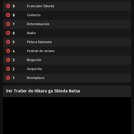
9
El anciano Takeda
8
Contacto
7
Determinación
6
Asako
5
Peluca Fantasma
4
Festival de verano
3
Negación
2
Sospecha
1
Reemplazo
Ver Trailer de Hikaru ga Shinda Natsu