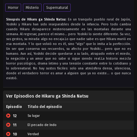
Horror
Misterio
Supernatural
Sinopsis de Hikaru ga Shinda Natsu:
En un tranquilo pueblo rural de Japón,
Yoshiki y Hikaru han sido inseparables desde la infancia. Pero todo cambia
cuando Hikaru desaparece misteriosamente en las montañas durante una
semana. Al regresar, parece el mismo… pero Yoshiki lo siente diferente. Su voz,
sus gestos, su mirada: algo no encaja.Lo que nadie sabe es que Hikaru murió en
esa montaña. Y lo que volvió no es él, sino “algo” que lo imita a la perfección.
Un ser que conserva sus recuerdos, su afecto por Yoshiki… pero que no es
humano. Aun así, Yoshiki decide quedarse a su lado, atrapado entre el miedo,
la negación y un amor que no sabe si sigue siendo real.La historia mezcla
horror psicológico, drama íntimo y una tensión constante entre lo cotidiano y
lo sobrenatural. No hay sustos fáciles: solo una atmósfera densa, silenciosa,
donde el verdadero terror es amar a alguien que ya no existe… o que nunca
existió.
Ver Episodios de Hikaru ga Shinda Natsu
Episodio
Titulo del episodio
12
Su lugar
11
El pecado de Indo
10
Verdad