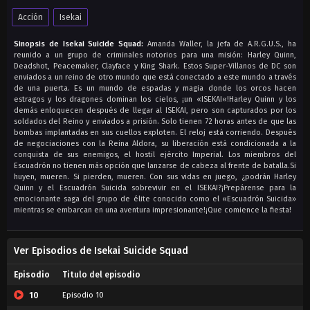
Acción
Isekai
Sinopsis de Isekai Suicide Squad:
Amanda Waller, la jefa de A.R.G.U.S., ha
reunido a un grupo de criminales notorios para una misión: Harley Quinn,
Deadshot, Peacemaker, Clayface y King Shark. Estos Super-Villanos de DC son
enviados a un reino de otro mundo que está conectado a este mundo a través
de una puerta. Es un mundo de espadas y magia donde los orcos hacen
estragos y los dragones dominan los cielos, ¡un «ISEKAI«!Harley Quinn y los
demás enloquecen después de llegar al ISEKAI, pero son capturados por los
soldados del Reino y enviados a prisión. Solo tienen 72 horas antes de que las
bombas implantadas en sus cuellos exploten. El reloj está corriendo. Después
de negociaciones con la Reina Aldora, su liberación está condicionada a la
conquista de sus enemigos, el hostil ejército Imperial. Los miembros del
Escuadrón no tienen más opción que lanzarse de cabeza al frente de batalla.Si
huyen, mueren. Si pierden, mueren. Con sus vidas en juego, ¿podrán Harley
Quinn y el Escuadrón Suicida sobrevivir en el ISEKAI?¡Prepárense para la
emocionante saga del grupo de élite conocido como el «Escuadrón Suicida»
mientras se embarcan en una aventura impresionante!¡Que comience la fiesta!
Ver Episodios de Isekai Suicide Squad
Episodio
Titulo del episodio
10
Episodio 10