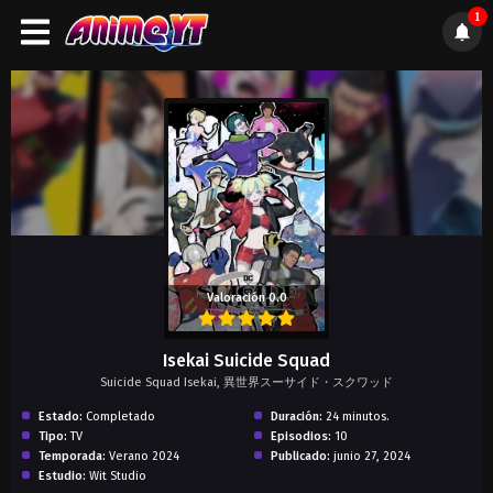
1
);">
Valoración 0.0
Isekai Suicide Squad
Suicide Squad Isekai, 異世界スーサイド・スクワッド
Estado:
Completado
Duración:
24 minutos.
Tipo:
TV
Episodios:
10
Temporada:
Verano 2024
Publicado:
junio 27, 2024
Estudio:
Wit Studio