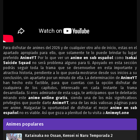
Para disfrutar de animes del 2026 y de cualquier otro año de inicio, estas en el
apartado apropiado para ello, que solamente te lo puede brindar tu lugar
preferido
AnimeYT
Por lo que ver un
anime en sub español
como
Isekai
Suicide Squad
no será problema alguno para ti. Apoyado en esta sección
podrás seguir toda la trama que se desenvuelve en esta importante y
atractiva historia, pendiente a lo que pueda mostrarse desde sus inicios a su
conclusión, sin apartarte por un minuto de ella. La determinación de
AnimeYT
han hecho esto factible, para que cuentas con la opción disfrutar de
cualquiera de los capítulos, interesado en cada instante la trama
desarrollada. Si eres admirador de esta saga, te anticipamos que te deleitarás
mirando este
anime online gratis
, siendo una de los más significativos
privilegios que puede darte
AnimeYT
, una de las más valiosas páginas para
ver anime. Malgastar la oportunidad de disfrutar el mejor
anime en sub
español
no es viable. Así que goza a plenitud de tu visita a
Animeyt.one
Animes populares
Katainaka no Ossan, Kensei ni Naru Temporada 2