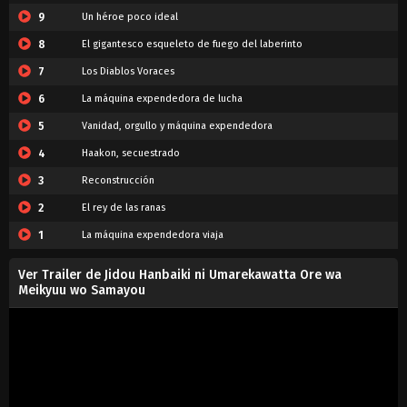
9
Un héroe poco ideal
8
El gigantesco esqueleto de fuego del laberinto
7
Los Diablos Voraces
6
La máquina expendedora de lucha
5
Vanidad, orgullo y máquina expendedora
4
Haakon, secuestrado
3
Reconstrucción
2
El rey de las ranas
1
La máquina expendedora viaja
Ver Trailer de Jidou Hanbaiki ni Umarekawatta Ore wa
Meikyuu wo Samayou