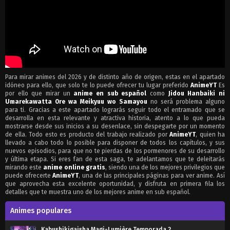
Para mirar animes del 2026 y de distinto año de origen, estas en el apartado
idóneo para ello, que solo te lo puede ofrecer tu lugar preferido
AnimeYT
Es
por ello que mirar un
anime en sub español
como
Jidou Hanbaiki ni
Umarekawatta Ore wa Meikyuu wo Samayou
no será problema alguno
para ti. Gracias a este apartado lograrás seguir todo el entramado que se
desarrolla en esta relevante y atractiva historia, atento a lo que pueda
mostrarse desde sus inicios a su desenlace, sin despegarte por un momento
de ella. Todo esto es producto del trabajo realizado por
AnimeYT
, quien ha
llevado a cabo todo lo posible para disponer de todos los capítulos, y sus
nuevos episodios, para que no te pierdas de los pormenores de su desarrollo
y última etapa. Si eres fan de esta saga, te adelantamos que te deleitarás
mirando este
anime online gratis
, siendo una de los mejores privilegios que
puede ofrecerte
AnimeYT
, una de las principales páginas para ver anime. Así
que aprovecha esta excelente oportunidad, y disfruta en primera fila los
detalles que te muestra uno de los mejores anime en sub español.
Animes populares
Kabushikigaisha Magi-Lumière Temporada 2