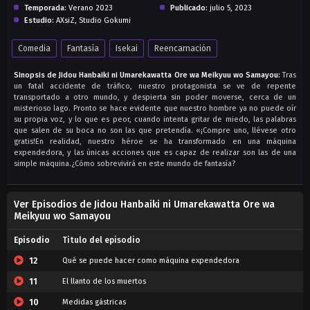
Temporada:
Verano 2023
Publicado:
julio 5, 2023
Estudio:
AXsiZ, Studio Gokumi
Comedia
Fantasía
Isekai
Reencarnación
Sinopsis de Jidou Hanbaiki ni Umarekawatta Ore wa Meikyuu wo Samayou:
Tras
un fatal accidente de tráfico, nuestro protagonista se ve de repente
transportado a otro mundo, y despierta sin poder moverse, cerca de un
misterioso lago. Pronto se hace evidente que nuestro hombre ya no puede oír
su propia voz, y lo que es peor, cuando intenta gritar de miedo, las palabras
que salen de su boca no son las que pretendía. «¡Compre uno, llévese otro
gratis!En realidad, nuestro héroe se ha transformado en una máquina
expendedora, y las únicas acciones que es capaz de realizar son las de una
simple máquina.¿Cómo sobrevivirá en este mundo de fantasía?
Ver Episodios de Jidou Hanbaiki ni Umarekawatta Ore wa
Meikyuu wo Samayou
Episodio
Titulo del episodio
12
Qué se puede hacer como máquina expendedora
11
El llanto de los muertos
10
Medidas gástricas