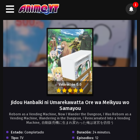
1
);">
Valoración 0.0
Jidou Hanbaiki ni Umarekawatta Ore wa Meikyuu wo
Samayou
Reborn as a Vending Machine, Now I Wander the Dungeon, I Was Reborn as a
Vending Machine, Wandering in the Dungeon, I Reincarnated Into a Vending
Machine, 自動販売機に生まれ変わった俺は迷宮を彷徨う
Estado:
Completado
Duración:
24 minutos.
Tipo:
TV
Episodios:
12