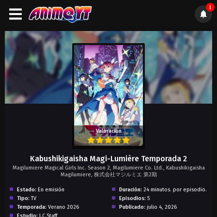
1
);">
Valoración
Kabushikigaisha Magi-Lumière Temporada 2
Magilumiere Magical Girls Inc. Season 2, Magilumiere Co. Ltd., Kabushikigaisha
Magilumiere, 株式会社マジルミエ 第2期
Estado:
En emisión
Duración:
24 minutos. por episodio.
Tipo:
TV
Episodios:
5
Temporada:
Verano 2026
Publicado:
julio 4, 2026
Estudio:
J.C.Staff