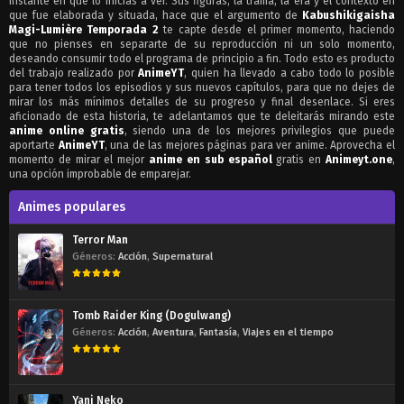
instante en que lo inicias a ver. Sus figuras, la trama, la era y el contexto en
que fue elaborada y situada, hace que el argumento de
Kabushikigaisha
Magi-Lumière Temporada 2
te capte desde el primer momento, haciendo
que no pienses en separarte de su reproducción ni un solo momento,
deseando consumir todo el programa de principio a fin. Todo esto es producto
del trabajo realizado por
AnimeYT
, quien ha llevado a cabo todo lo posible
para tener todos los episodios y sus nuevos capítulos, para que no dejes de
mirar los más mínimos detalles de su progreso y final desenlace. Si eres
aficionado de esta historia, te adelantamos que te deleitarás mirando este
anime online gratis
, siendo una de los mejores privilegios que puede
aportarte
AnimeYT
, una de las mejores páginas para ver anime. Aprovecha el
momento de mirar el mejor
anime en sub español
gratis en
Animeyt.one
,
una opción improbable de emparejar.
Animes populares
Terror Man
Géneros:
Acción
,
Supernatural
Tomb Raider King (Dogulwang)
Géneros:
Acción
,
Aventura
,
Fantasía
,
Viajes en el tiempo
Yani Neko