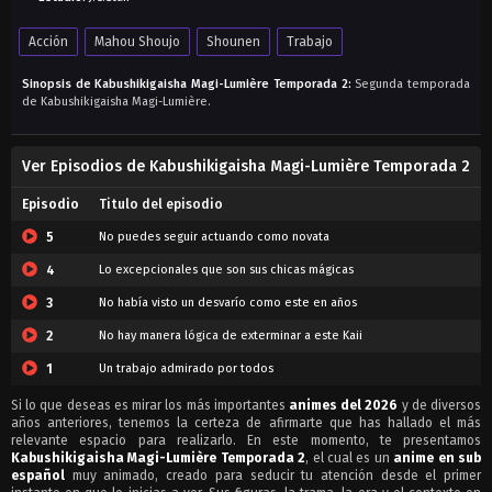
Acción
Mahou Shoujo
Shounen
Trabajo
Sinopsis de Kabushikigaisha Magi-Lumière Temporada 2:
Segunda temporada
de Kabushikigaisha Magi-Lumière.
Ver Episodios de Kabushikigaisha Magi-Lumière Temporada 2
Episodio
Titulo del episodio
5
No puedes seguir actuando como novata
4
Lo excepcionales que son sus chicas mágicas
3
No había visto un desvarío como este en años
2
No hay manera lógica de exterminar a este Kaii
1
Un trabajo admirado por todos
Si lo que deseas es mirar los más importantes
animes del 2026
y de diversos
años anteriores, tenemos la certeza de afirmarte que has hallado el más
relevante espacio para realizarlo. En este momento, te presentamos
Kabushikigaisha Magi-Lumière Temporada 2
, el cual es un
anime en sub
español
muy animado, creado para seducir tu atención desde el primer