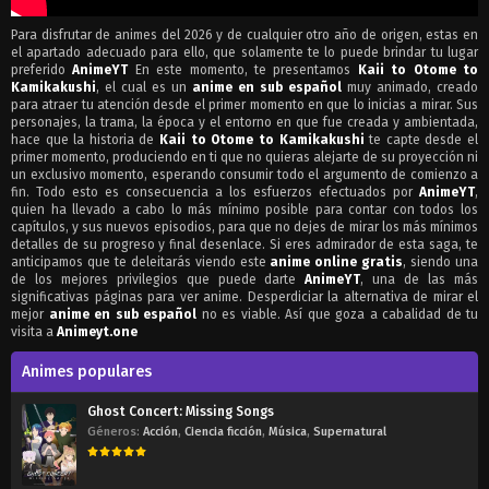
Para disfrutar de animes del 2026 y de cualquier otro año de origen, estas en
el apartado adecuado para ello, que solamente te lo puede brindar tu lugar
preferido
AnimeYT
En este momento, te presentamos
Kaii to Otome to
Kamikakushi
, el cual es un
anime en sub español
muy animado, creado
para atraer tu atención desde el primer momento en que lo inicias a mirar. Sus
personajes, la trama, la época y el entorno en que fue creada y ambientada,
hace que la historia de
Kaii to Otome to Kamikakushi
te capte desde el
primer momento, produciendo en ti que no quieras alejarte de su proyección ni
un exclusivo momento, esperando consumir todo el argumento de comienzo a
fin. Todo esto es consecuencia a los esfuerzos efectuados por
AnimeYT
,
quien ha llevado a cabo lo más mínimo posible para contar con todos los
capítulos, y sus nuevos episodios, para que no dejes de mirar los más mínimos
detalles de su progreso y final desenlace. Si eres admirador de esta saga, te
anticipamos que te deleitarás viendo este
anime online gratis
, siendo una
de los mejores privilegios que puede darte
AnimeYT
, una de las más
significativas páginas para ver anime. Desperdiciar la alternativa de mirar el
mejor
anime en sub español
no es viable. Así que goza a cabalidad de tu
visita a
Animeyt.one
Animes populares
Ghost Concert: Missing Songs
Géneros:
Acción
,
Ciencia ficción
,
Música
,
Supernatural