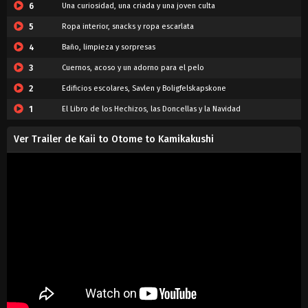
6
Una curiosidad, una criada y una joven culta
5
Ropa interior, snacks y ropa escarlata
4
Baño, limpieza y sorpresas
3
Cuernos, acoso y un adorno para el pelo
2
Edificios escolares, Savlen y Boligfelskapskone
1
El Libro de los Hechizos, las Doncellas y la Navidad
Ver Trailer de Kaii to Otome to Kamikakushi