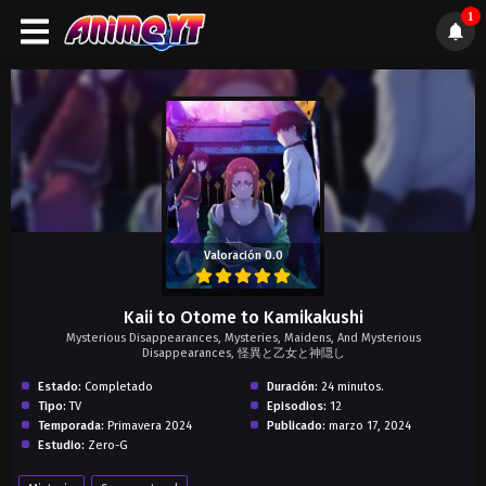
1
);">
Valoración 0.0
Kaii to Otome to Kamikakushi
Mysterious Disappearances, Mysteries, Maidens, And Mysterious
Disappearances, 怪異と乙女と神隠し
Estado:
Completado
Duración:
24 minutos.
Tipo:
TV
Episodios:
12
Temporada:
Primavera 2024
Publicado:
marzo 17, 2024
Estudio:
Zero-G