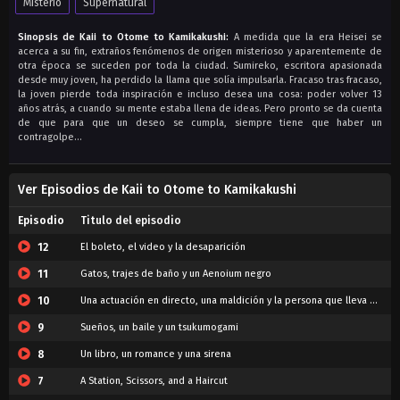
Misterio
Supernatural
Sinopsis de Kaii to Otome to Kamikakushi:
A medida que la era Heisei se
acerca a su fin, extraños fenómenos de origen misterioso y aparentemente de
otra época se suceden por toda la ciudad. Sumireko, escritora apasionada
desde muy joven, ha perdido la llama que solía impulsarla. Fracaso tras fracaso,
la joven pierde toda inspiración e incluso desea una cosa: poder volver 13
años atrás, a cuando su mente estaba llena de ideas. Pero pronto se da cuenta
de que para que un deseo se cumpla, siempre tiene que haber un
contragolpe…
Ver Episodios de Kaii to Otome to Kamikakushi
Episodio
Titulo del episodio
12
El boleto, el video y la desaparición
11
Gatos, trajes de baño y un Aenoium negro
10
Una actuación en directo, una maldición y la persona que lleva dentro
9
Sueños, un baile y un tsukumogami
8
Un libro, un romance y una sirena
7
A Station, Scissors, and a Haircut