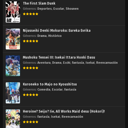
The First Slam Dunk
Géneros:
Deportes
,
Escolar
,
Shounen
Nijusseiki Denki Mokuroku: Eureka Evrika
Géneros:
Drama
,
Histórico
Mushoku Tensei III: Isekai Ittara Honki Dasu
Géneros:
Aventura
,
Drama
,
Ecchi
,
Fantasía
,
Isekai
,
Reencarnación
Kuroneko to Majo no Kyoushitsu
Géneros:
Comedia
,
Escolar
,
Fantasía
Heroine? Seijo? Iie, All Works Maid desu (Hokori)!
Géneros:
Fantasía
,
Isekai
,
Reencarnación