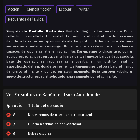
Acción
Ciencia ficción
Escolar
Militar
Recuentos de la vida
Sinopsis de KanColle: Itsuka Ano Umi de:
Segunda temporada de Kantai
Collection: KanColle.La humanidad ha perdido el control de los océanos
debido a la repentina aparición desde las profundidades del mar de unos
misteriosos y poderosos enemigos llamados «los abisales». Las únicas fuerzas
capaces de oponerse al enemigo son las Kan-musume o chicas que, con un
equipo especial, pueden utilizar la fuerza de los famosos barcos del pasado.La
base de operaciones japonesa se encuentra en un distrito naval no
especificado del sur, donde se reúnen los Kan-musume del país bajo el mando
de cierto almirante y donde, en algún momento, llega también Fubuki, un
nuevo destructor especial solicitado expresamente por el almirante.
Ver Episodios de KanColle: Itsuka Ano Umi de
Episodio
Titulo del episodio
8
Nos veremos de nuevo en otro mar azul
7
Guerra marítima no convencional
6
Nubes oscuras