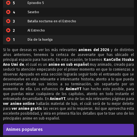
5
Episodio 5
4
Sasebo
3
Batalla nocturna en el Estrecho
2
Al Estrecho
1
Día de la huelga
Si lo que deseas es ver los más relevantes
animes del 2026
y de distintos
años anteriores, tenemos la certeza de aseverarte que has ubicado el
principal espacio para hacerlo. En esta ocasión, te traemos
KanColle: Itsuka
Ano Umi de
, el cual es un
anime en sub español
muy animado, creado para
seducir tu atención empezando por el primer momento en que lo comienzas a
observar. Apoyado en esta sección lograrás seguir todo el entramado que se
desenvuelve en esta relevante e interesante historia, atento a lo que pueda
presentarse desde sus inicios a su terminación, sin separtarte por un
momento de ella. Los esfuerzos de
AnimeYT
han hecho esto posible, para
que puedas mirar cualquiera de los capítulos, atento en todo instante el
entramado desarrollado. En
AnimeYT
, una de las más relevantes páginas para
ver anime online
hallarás material de lujo, el cuál será de tu mejor deleite
para
ver anime gratis
las veces que así lo requieras. Así que aprovecha esta
excelente posibilidad, y mira en primera fila los detalles que te trae uno de los
principales anime en sub español.
Animes populares