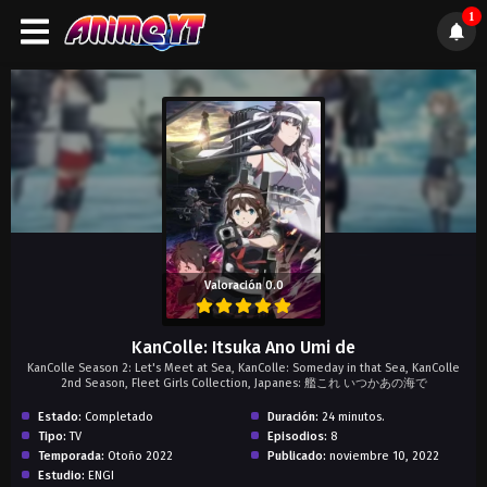
1
);">
Valoración 0.0
KanColle: Itsuka Ano Umi de
KanColle Season 2: Let's Meet at Sea, KanColle: Someday in that Sea, KanColle
2nd Season, Fleet Girls Collection, Japanes: 艦これ いつかあの海で
Estado:
Completado
Duración:
24 minutos.
Tipo:
TV
Episodios:
8
Temporada:
Otoño 2022
Publicado:
noviembre 10, 2022
Estudio:
ENGI