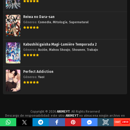
Reiwa no Dara-san
Géneros:
Comedia
,
Mitología
,
Supernatural
Kabushikigaisha Magi-Lumière Temporada 2
Géneros:
Acción
,
Mahou Shoujo
,
Shounen
,
Trabajo
Perfect Addiction
Géneros:
Yaoi
Copyright © 2026
ANIMEYT
. All Rights Reserved
Descargo de responsabilidad: este sitio
ANIMEYT
no almacena ningún archivo en
su servidor. Todos los contenidos son proporcionados por terceros no afiliados.
2850