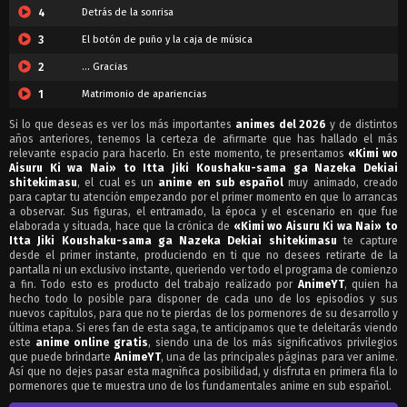
4
Detrás de la sonrisa
3
El botón de puño y la caja de música
2
… Gracias
1
Matrimonio de apariencias
Si lo que deseas es ver los más importantes
animes del 2026
y de distintos
años anteriores, tenemos la certeza de afirmarte que has hallado el más
relevante espacio para hacerlo. En este momento, te presentamos
«Kimi wo
Aisuru Ki wa Nai» to Itta Jiki Koushaku-sama ga Nazeka Dekiai
shitekimasu
, el cual es un
anime en sub español
muy animado, creado
para captar tu atención empezando por el primer momento en que lo arrancas
a observar. Sus figuras, el entramado, la época y el escenario en que fue
elaborada y situada, hace que la crónica de
«Kimi wo Aisuru Ki wa Nai» to
Itta Jiki Koushaku-sama ga Nazeka Dekiai shitekimasu
te capture
desde el primer instante, produciendo en ti que no desees retirarte de la
pantalla ni un exclusivo instante, queriendo ver todo el programa de comienzo
a fin. Todo esto es producto del trabajo realizado por
AnimeYT
, quien ha
hecho todo lo posible para disponer de cada uno de los episodios y sus
nuevos capítulos, para que no te pierdas de los pormenores de su desarrollo y
última etapa. Si eres fan de esta saga, te anticipamos que te deleitarás viendo
este
anime online gratis
, siendo una de los más significativos privilegios
que puede brindarte
AnimeYT
, una de las principales páginas para ver anime.
Así que no dejes pasar esta magnìfica posibilidad, y disfruta en primera fila lo
pormenores que te muestra uno de los fundamentales anime en sub español.