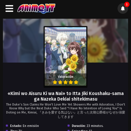
1
);">
Valoración
«Kimi wo Aisuru Ki wa Nai» to Itta Jiki Koushaku-sama
ga Nazeka Dekiai shitekimasu
The Duke’s Son Claims He Won’t Love Me Yet Showers Me with Adoration, I Don't
Know Why but the Next Duke Who Said "I Have No Intention of Loving You" Is
Doting on Me, Kimiai, 『きみを愛する気はない』と言った次期公爵様がなぜか溺愛
してきます
Estado:
En emisión
Duración:
23 minutos.