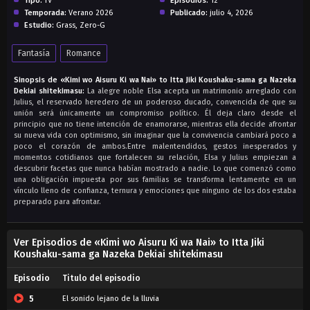
Tipo:
TV
Episodios:
12
Temporada:
Verano 2026
Publicado:
julio 4, 2026
Estudio:
Grass, Zero-G
Fantasía
Romance
Sinopsis de «Kimi wo Aisuru Ki wa Nai» to Itta Jiki Koushaku-sama ga Nazeka
Dekiai shitekimasu:
La alegre noble Elsa acepta un matrimonio arreglado con
Julius, el reservado heredero de un poderoso ducado, convencida de que su
unión será únicamente un compromiso político. Él deja claro desde el
principio que no tiene intención de enamorarse, mientras ella decide afrontar
su nueva vida con optimismo, sin imaginar que la convivencia cambiará poco a
poco el corazón de ambos.Entre malentendidos, gestos inesperados y
momentos cotidianos que fortalecen su relación, Elsa y Julius empiezan a
descubrir facetas que nunca habían mostrado a nadie. Lo que comenzó como
una obligación impuesta por sus familias se transforma lentamente en un
vínculo lleno de confianza, ternura y emociones que ninguno de los dos estaba
preparado para afrontar.
Ver Episodios de «Kimi wo Aisuru Ki wa Nai» to Itta Jiki
Koushaku-sama ga Nazeka Dekiai shitekimasu
Episodio
Titulo del episodio
5
El sonido lejano de la lluvia