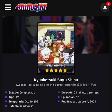
1
);">
Valoración 0.0
Kyuuketsuki Sugu Shinu
KyuuShi, The Vampire dies in no time., Japonés: 吸血鬼すぐ死ぬ
Estado:
Completado
Duración:
23 minutos. por ep.
Tipo:
TV
Episodios:
12
Temporada:
Otoño 2021
Publicado:
octubre 4, 2021
Estudio:
Madhouse