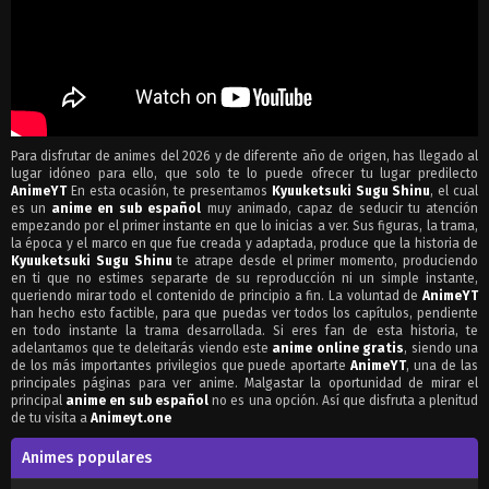
Para disfrutar de animes del 2026 y de diferente año de origen, has llegado al
lugar idóneo para ello, que solo te lo puede ofrecer tu lugar predilecto
AnimeYT
En esta ocasión, te presentamos
Kyuuketsuki Sugu Shinu
, el cual
es un
anime en sub español
muy animado, capaz de seducir tu atención
empezando por el primer instante en que lo inicias a ver. Sus figuras, la trama,
la época y el marco en que fue creada y adaptada, produce que la historia de
Kyuuketsuki Sugu Shinu
te atrape desde el primer momento, produciendo
en ti que no estimes separarte de su reproducción ni un simple instante,
queriendo mirar todo el contenido de principio a fin. La voluntad de
AnimeYT
han hecho esto factible, para que puedas ver todos los capítulos, pendiente
en todo instante la trama desarrollada. Si eres fan de esta historia, te
adelantamos que te deleitarás viendo este
anime online gratis
, siendo una
de los más importantes privilegios que puede aportarte
AnimeYT
, una de las
principales páginas para ver anime. Malgastar la oportunidad de mirar el
principal
anime en sub español
no es una opción. Así que disfruta a plenitud
de tu visita a
Animeyt.one
Animes populares