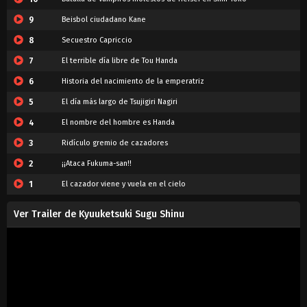
9
Beisbol ciudadano Kane
8
Secuestro Capriccio
7
El terrible día libre de Tou Handa
6
Historia del nacimiento de la emperatriz
5
El día más largo de Tsujigiri Nagiri
4
El nombre del hombre es Handa
3
Ridículo gremio de cazadores
2
¡¡Ataca Fukuma-san!!
1
El cazador viene y vuela en el cielo
Ver Trailer de Kyuuketsuki Sugu Shinu