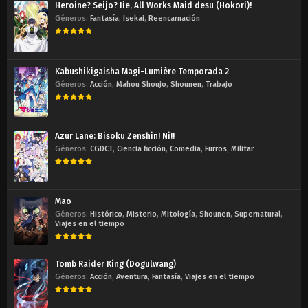
Heroine? Seijo? Iie, All Works Maid desu (Hokori)!
Géneros:
Fantasía
,
Isekai
,
Reencarnación
Kabushikigaisha Magi-Lumière Temporada 2
Géneros:
Acción
,
Mahou Shoujo
,
Shounen
,
Trabajo
Azur Lane: Bisoku Zenshin! Ni!!
Géneros:
CGDCT
,
Ciencia ficción
,
Comedia
,
Furros
,
Militar
Mao
Géneros:
Histórico
,
Misterio
,
Mitología
,
Shounen
,
Supernatural
,
Viajes en el tiempo
Tomb Raider King (Dogulwang)
Géneros:
Acción
,
Aventura
,
Fantasía
,
Viajes en el tiempo