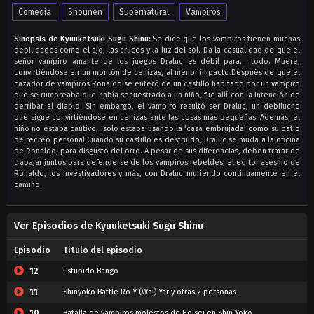
Comedia
Shounen
Supernatural
Vampiros
Sinopsis de Kyuuketsuki Sugu Shinu:
Se dice que los vampiros tienen muchas
debilidades como el ajo, las cruces y la luz del sol. Da la casualidad de que el
señor vampiro amante de los juegos Draluc es débil para… todo. Muere,
convirtiéndose en un montón de cenizas, al menor impacto.Después de que el
cazador de vampiros Ronaldo se enteró de un castillo habitado por un vampiro
que se rumoreaba que había secuestrado a un niño, fue allí con la intención de
derribar al diablo. Sin embargo, el vampiro resultó ser Draluc, un debilucho
que sigue convirtiéndose en cenizas ante las cosas más pequeñas. Además, el
niño no estaba cautivo, ¡solo estaba usando la ‘casa embrujada’ como su patio
de recreo personal!Cuando su castillo es destruido, Draluc se muda a la oficina
de Ronaldo, para disgusto del otro. A pesar de sus diferencias, deben tratar de
trabajar juntos para defenderse de los vampiros rebeldes, el editor asesino de
Ronaldo, los investigadores y más, con Draluc muriendo continuamente en el
camino.
Ver Episodios de Kyuuketsuki Sugu Shinu
Episodio
Titulo del episodio
12
Estupido Bango
11
Shinyoko Battle Ro Y (Wai) Yar y otras 2 personas
10
Batalla de vampiros molestos de Heisei en Shin-Yoko