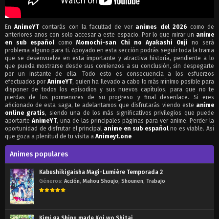
En
AnimeYT
contarás con la facultad de ver
animes del 2026
como de
anteriores años con solo accesar a este espacio. Por lo que mirar un
anime
en sub español
como
Momochi-san Chi no Ayakashi Ouji
no será
problema alguno para ti. Apoyado en esta sección podrás seguir toda la trama
que se desenvuelve en esta importante y atractiva historia, pendiente a lo
que pueda mostrarse desde sus comienzos a su conclusión, sin despegarte
por un instante de ella. Todo esto es consecuencia a los esfuerzos
efectuados por
AnimeYT
, quien ha llevado a cabo lo más mínimo posible para
disponer de todos los episodios y sus nuevos capítulos, para que no te
pierdas de los pormenores de su progreso y final desenlace. Si eres
aficionado de esta saga, te adelantamos que disfrutarás viendo este
anime
online gratis
, siendo una de los más significativos privilegios que puede
aportarte
AnimeYT
, una de las principales páginas para ver anime. Perder la
oportunidad de disfrutar el principal
anime en sub español
no es viable. Así
que goza a plenitud de tu visita a
Animeyt.one
Animes populares
Kabushikigaisha Magi-Lumière Temporada 2
Géneros:
Acción
,
Mahou Shoujo
,
Shounen
,
Trabajo
Kimi ga Shinu made Koi wo Shitai