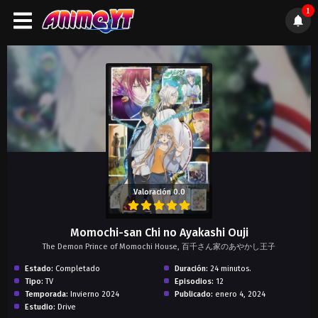
1
);">
Valoración 0.0
Momochi-san Chi no Ayakashi Ouji
The Demon Prince of Momochi House, 百千さん家のあやかし王子
Estado:
Completado
Duración:
24 minutos.
Tipo:
TV
Episodios:
12
Temporada:
Invierno 2024
Publicado:
enero 4, 2024
Estudio:
Drive