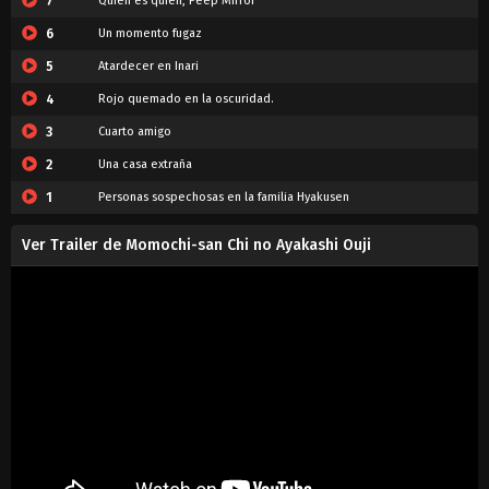
7
Quién es quién, Peep Mirror
6
Un momento fugaz
5
Atardecer en Inari
4
Rojo quemado en la oscuridad.
3
Cuarto amigo
2
Una casa extraña
1
Personas sospechosas en la familia Hyakusen
Ver Trailer de Momochi-san Chi no Ayakashi Ouji