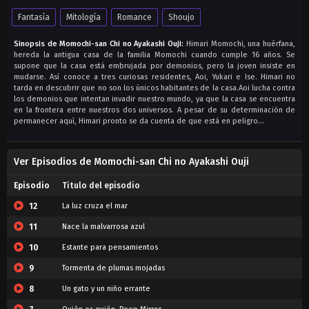
Fantasía
Mitología
Romance
Shoujo
Sinopsis de Momochi-san Chi no Ayakashi Ouji:
Himari Momochi, una huérfana,
hereda la antigua casa de la familia Momochi cuando cumple 16 años. Se
supone que la casa está embrujada por demonios, pero la joven insiste en
mudarse. Así conoce a tres curiosas residentes, Aoi, Yukari e Ise. Himari no
tarda en descubrir que no son los únicos habitantes de la casa.Aoi lucha contra
los demonios que intentan invadir nuestro mundo, ya que la casa se encuentra
en la frontera entre nuestros dos universos. A pesar de su determinación de
permanecer aquí, Himari pronto se da cuenta de que está en peligro…
Ver Episodios de Momochi-san Chi no Ayakashi Ouji
Episodio
Titulo del episodio
12
La luz cruza el mar
11
Nace la malvarrosa azul
10
Estante para pensamientos
9
Tormenta de plumas mojadas
8
Un gato y un niño errante