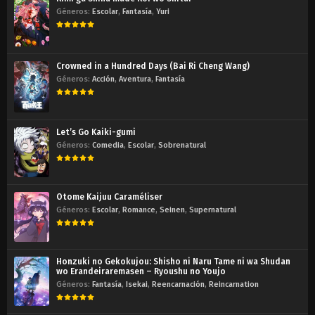
Géneros:
Escolar
,
Fantasía
,
Yuri
Crowned in a Hundred Days (Bai Ri Cheng Wang)
Géneros:
Acción
,
Aventura
,
Fantasía
Let’s Go Kaiki-gumi
Géneros:
Comedia
,
Escolar
,
Sobrenatural
Otome Kaijuu Caraméliser
Géneros:
Escolar
,
Romance
,
Seinen
,
Supernatural
Honzuki no Gekokujou: Shisho ni Naru Tame ni wa Shudan
wo Erandeiraremasen – Ryoushu no Youjo
Géneros:
Fantasía
,
Isekai
,
Reencarnación
,
Reincarnation