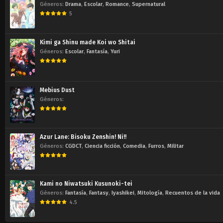
Géneros:
Drama
,
Escolar
,
Romance
,
Supernatural
5
Kimi ga Shinu made Koi wo Shitai
Géneros:
Escolar
,
Fantasía
,
Yuri
Mebius Dust
Géneros:
Azur Lane: Bisoku Zenshin! Ni!!
Géneros:
CGDCT
,
Ciencia ficción
,
Comedia
,
Furros
,
Militar
Kami no Niwatsuki Kusunoki-tei
Géneros:
Fantasía
,
Fantasy
,
Iyashikei
,
Mitología
,
Recuentos de la vida
4.5