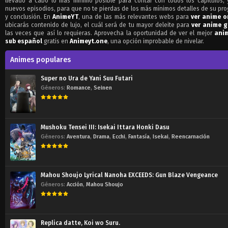
llevado a cabo lo más mínimo posible para contar con todos los capítulos, 
nuevos episodios, para que no te pierdas de los más mínimos detalles de su pr
y conclusión. En
AnimeYT
, una de las más relevantes webs para
ver anime o
ubicarás contenido de lujo, el cuál será de tu mayor deleite para
ver anime g
las veces que así lo requieras. Aprovecha la oportunidad de ver el mejor
ani
sub español
gratis en
Animeyt.one
, una opción improbable de nivelar.
Animes populares
Super no Ura de Yani Suu Futari
Géneros:
Romance
,
Seinen
Mushoku Tensei III: Isekai Ittara Honki Dasu
Géneros:
Aventura
,
Drama
,
Ecchi
,
Fantasía
,
Isekai
,
Reencarnación
Mahou Shoujo Lyrical Nanoha EXCEEDS: Gun Blaze Vengeance
Géneros:
Acción
,
Mahou Shoujo
Replica datte, Koi wo Suru.