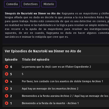
Comedia
Detectives
Misterio
Sinopsis de Nazotoki wa Dinner no Ato de:
Kageyama es un mayordomo y chófe
lengua afilada que no duda en decirle lo que piensa a la rica heredera Reiko Ho
para quien trabaja. Hosho está convencida de que es una detective en ciernes, 
en realidad no tiene ni las habilidades ni la lógica para resolver un simple misterio.
eso recurre a la ayuda de su mayordomo para resolver sus investigaciones
supuesto, de vez en cuando, Kageyama no duda en hacer algunos comenta
sarcásticos e insinuar lo estúpida que cree que es.
Ver Episodios de Nazotoki wa Dinner no Ato de
Episodio
Titulo del episodio
6
La persona que lo dejó caer es un VTuber Expediente 2
5
5
4
Por favor, ten cuidado con los asuntos de doble tiempo Archivo 1
3
Aquí hay un mensaje de los muertos Archivo 2
2
1
Bienvenido a la fiesta de la muerte - Archivo 1