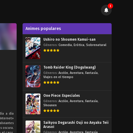
1
Animes populares
Ushiro no Shoumen Kamui-san
Géneros:
Comedia
,
Erótica
,
Sobrenatural
Tomb Raider King (Dogulwang)
Géneros:
Acción
,
Aventura
,
Fantasía
,
Viajes en el tiempo
One Piece: Especiales
Géneros:
Acción
,
Aventura
,
Fantasía
,
Shounen
día a día
Internet»
Saikyou Degarashi Ouji no Anyaku Teii
aliviantes
Arasoi
s oscura.
Géneros:
Acción
,
Aventura
,
Fantasía
 el caos.