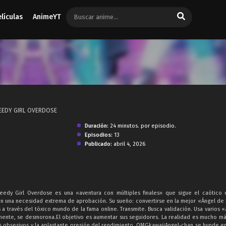
elículas
AnimeYT
 NEEDY GIRL OVERDOSE
Duración:
24 minutos. por episodio.
Episodios:
13
Publicado:
abril 4, 2026
edy Girl Overdose es una «aventura con múltiples finales» que sigue el caótico 
 una necesidad extrema de aprobación. Su sueño: convertirse en la mejor «Ángel de 
 a través del tóxico mundo de la fama online. Transmite. Busca validación. Usa varios «
amente, se desmorona.El objetivo es aumentar sus seguidores. La realidad es mucho má
s obsesivos y la aplastante presión del rendimiento, OMGkawaiiAngel-chan se hunde en