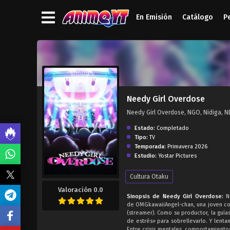
En Emisión
Catálogo
P
');">
Needy Girl Overdose
Needy Girl Overdose, NGO, Nidiga,
Estado:
Completado
Tipo:
TV
Temporada:
Primavera 2026
Estudio:
Yostar Pictures
Cultura Otaku
Valoración 0.0
Sinopsis de Needy Girl Overdose:
Ne
de OMGkawaiiAngel-chan, una joven con
(streamer). Como su productor, la guías
de estrés» para sobrellevarlo. Y lent
Entre crisis mentales, comportamiento