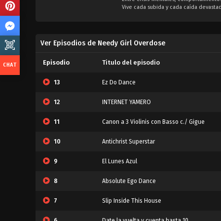
Vive cada subida y cada caída devastado
Ver Episodios de Needy Girl Overdose
Episodio
Titulo del episodio
13
Ez Do Dance
12
INTERNET YAMERO
11
Canon a 3 Violinis con Basso c./ Gigue
10
Antichrist Superstar
9
El Lunes Azul
8
Absolute Ego Dance
7
Slip Inside This House
6
Date la vuelta y cuenta hasta 10