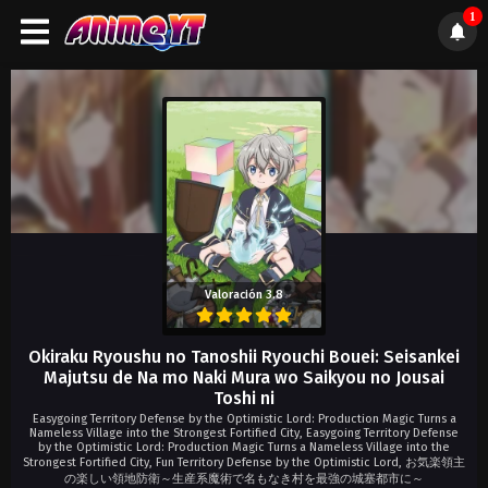
1
);">
Valoración 3.8
Okiraku Ryoushu no Tanoshii Ryouchi Bouei: Seisankei
Majutsu de Na mo Naki Mura wo Saikyou no Jousai
Toshi ni
Easygoing Territory Defense by the Optimistic Lord: Production Magic Turns a
Nameless Village into the Strongest Fortified City, Easygoing Territory Defense
by the Optimistic Lord: Production Magic Turns a Nameless Village into the
Strongest Fortified City, Fun Territory Defense by the Optimistic Lord, お気楽領主
の楽しい領地防衛～生産系魔術で名もなき村を最強の城塞都市に～