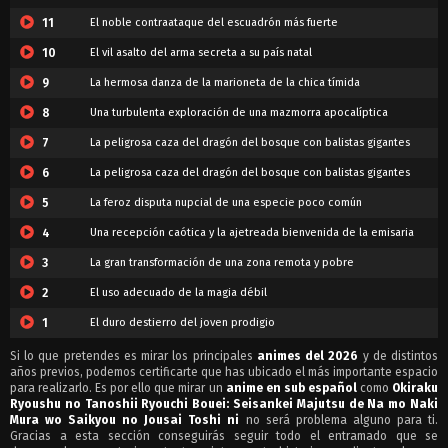
11
El noble contraataque del escuadrón más fuerte
10
El vil asalto del arma secreta a su país natal
9
La hermosa danza de la marioneta de la chica tímida
8
Una turbulenta exploración de una mazmorra apocalíptica
7
La peligrosa caza del dragón del bosque con balistas gigantes
6
La peligrosa caza del dragón del bosque con balistas gigantes
5
La feroz disputa nupcial de una especie poco común
4
Una recepción caótica y la ajetreada bienvenida de la emisaria
3
La gran transformación de una zona remota y pobre
2
El uso adecuado de la magia débil
1
El duro destierro del joven prodigio
Si lo que pretendes es mirar los principales
animes del 2026
y de distintos
años previos, podemos certificarte que has ubicado el más importante espacio
para realizarlo. Es por ello que mirar un
anime en sub español
como
Okiraku
Ryoushu no Tanoshii Ryouchi Bouei: Seisankei Majutsu de Na mo Naki
Mura wo Saikyou no Jousai Toshi ni
no será problema alguno para ti.
Gracias a esta sección conseguirás seguir todo el entramado que se