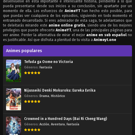
desenvuelve en esta importante e interesante historia, pendiente a lo que
pueda presentarse desde sus inicios a su conclusión, sin apartarte por un
momento de ella. Los esfuerzos de
AnimeYT
han hecho esto posible, para
que puedas ver cualquiera de los episodios, siguiendo en todo momento el
entramado desarrollado. Si eres admirador de esta saga, te adelantamos que
te deleitarás mirando este
anime online gratis
, siendo una de los mejores
privilegios que puede ofrecerte
AnimeYT
, una de las principales páginas para
ver anime. Perder la alternativa de mirar el mejor
anime en sub español
no
es justificable. Así que disfruta a plenitud de tu visita a
Animeyt.one
Animes populares
Tefuda ga Oome no Victoria
Géneros:
Fantasía
Nijusseiki Denki Mokuroku: Eureka Evrika
Géneros:
Drama
,
Histórico
Crowned in a Hundred Days (Bai Ri Cheng Wang)
Géneros:
Acción
,
Aventura
,
Fantasía