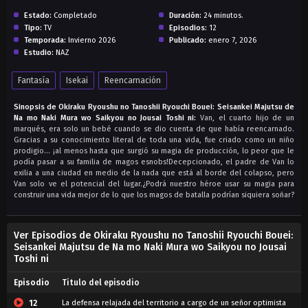
Estado:
Completado
Duración:
24 minutos.
Tipo:
TV
Episodios:
12
Temporada:
Invierno 2026
Publicado:
enero 7, 2026
Estudio:
NAZ
Fantasía
Isekai
Reencarnación
Sinopsis de Okiraku Ryoushu no Tanoshii Ryouchi Bouei: Seisankei Majutsu de
Na mo Naki Mura wo Saikyou no Jousai Toshi ni:
Van, el cuarto hijo de un
marqués, era solo un bebé cuando se dio cuenta de que había reencarnado.
Gracias a su conocimiento literal de toda una vida, fue criado como un niño
prodigio… ¡al menos hasta que surgió su magia de producción, lo peor que le
podía pasar a su familia de magos esnobs!Decepcionado, el padre de Van lo
exilia a una ciudad en medio de la nada que está al borde del colapso, pero
Van solo ve el potencial del lugar.¿Podrá nuestro héroe usar su magia para
construir una vida mejor de lo que los magos de batalla podrían siquiera soñar?
Ver Episodios de Okiraku Ryoushu no Tanoshii Ryouchi Bouei:
Seisankei Majutsu de Na mo Naki Mura wo Saikyou no Jousai
Toshi ni
Episodio
Titulo del episodio
12
La defensa relajada del territorio a cargo de un señor optimista