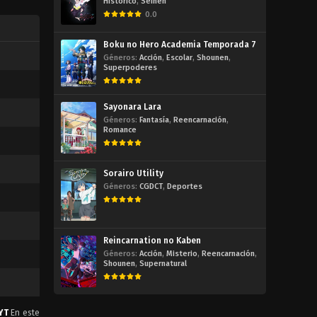
Histórico
,
Seinen
0.0
Boku no Hero Academia Temporada 7
Géneros:
Acción
,
Escolar
,
Shounen
,
Superpoderes
Sayonara Lara
Géneros:
Fantasía
,
Reencarnación
,
Romance
Sorairo Utility
Géneros:
CGDCT
,
Deportes
Reincarnation no Kaben
Géneros:
Acción
,
Misterio
,
Reencarnación
,
Shounen
,
Supernatural
YT
En este