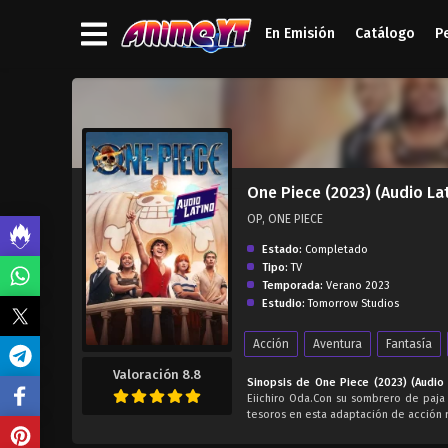
En Emisión
Catálogo
P
');">
One Piece (2023) (Audio La
OP, ONE PIECE
Estado:
Completado
Tipo:
TV
Temporada:
Verano 2023
Estudio:
Tomorrow Studios
Acción
Aventura
Fantasía
Valoración 8.8
Sinopsis de One Piece (2023) (Audio 
Eiichiro Oda.Con su sombrero de paja 
tesoros en esta adaptación de acción 