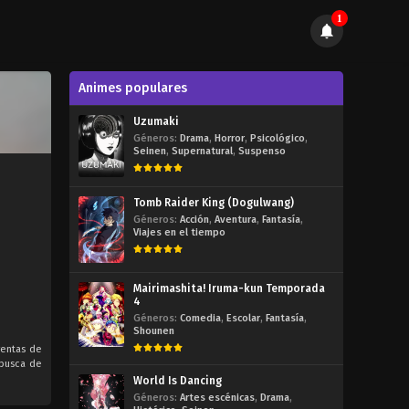
1
Animes populares
Uzumaki
Géneros:
Drama
,
Horror
,
Psicológico
,
Seinen
,
Supernatural
,
Suspenso
Tomb Raider King (Dogulwang)
Géneros:
Acción
,
Aventura
,
Fantasía
,
Viajes en el tiempo
Mairimashita! Iruma-kun Temporada
4
Géneros:
Comedia
,
Escolar
,
Fantasía
,
Shounen
ventas de
 busca de
World Is Dancing
Géneros:
Artes escénicas
,
Drama
,