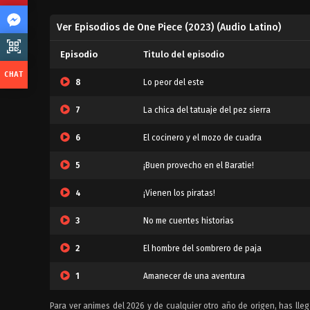
Ver Episodios de One Piece (2023) (Audio Latino)
Episodio
Titulo del episodio
8
Lo peor del este
7
La chica del tatuaje del pez sierra
6
El cocinero y el mozo de cuadra
5
¡Buen provecho en el Baratie!
4
¡Vienen los piratas!
3
No me cuentes historias
2
El hombre del sombrero de paja
1
Amanecer de una aventura
Para ver animes del 2026 y de cualquier otro año de origen, has llega