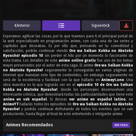
Anterior
Siguiente
Esperamos agilizar las cosas, por lo que traemos para ti el principal portal de
la web especializado en programación anime, con cada una de las series y
capítulos que deseabas. Es por ello que, pensando en tu comodidad y
satisfacción, podrás continuar viendo
Ore wa Seikan Kokka no Akutoku
Ryoushu! episodio 10
sin perder el hilo por un momento lo fascinante de
esta trama. Los detalles de este
anime online gratis
fue uno de los temas
mayor preservados por el autor de esta saga. El anime
Ore wa Seikan Kokka
no Akutoku Ryoushu!
seguramente lo conseguirás en varias páginas de
internet que manejan este tipo de contenidos, sin embargo seguramente no
será de la excelencia y facilidad con la que hallarlo en
Animeyt.one
. Una
obra maestra es lo que lograrás ver en el
episodio 10 de Ore wa Seikan
Kokka no Akutoku Ryoushu!
, donde los personajes desenvuelven una
interesante crónica, que demostrará todas las particularidades que tiene este
anime en sub español
. Si deseas
ver anime en español latino
, en
AnimeYT
hallarás todos los episodios de
Ore wa Seikan Kokka no Akutoku
Ryoushu!
y podrás continuar disfrutando de todos los eventos que se van
produciendo, hasta llegar al final de este entretenido e intrigante anime.
Animes Recomendados
VER TODO