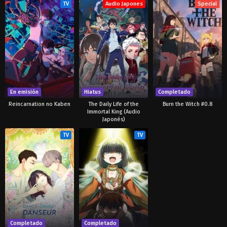
TV
Audio Japones
Special
En emisión
Hiatus
Completado
Reincarnation no Kaben
The Daily Life of the
Burn the Witch #0.8
Immortal King (Audio
Japonés)
TV
TV
Completado
Completado