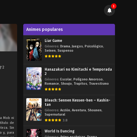
1
Animes populares
Liar Game
Géneros:
Drama
,
Juegos
,
Psicológico
,
Seinen
,
Suspenso
です2
Hanazakari no Kimitachi e Temporada
2
Géneros:
Escolar
,
Polígono Amoroso
,
Romance
,
Shoujo
,
Trapitos
,
Travestismo
Bleach: Sennen Kessen-hen – Kashin-
tan
Géneros:
Acción
,
Aventura
,
Shounen
,
Supernatural
a Mob ni
3.8
título de
leza. Sin
World Is Dancing
o y, para
Géneros:
Artes escénicas
,
Drama
,