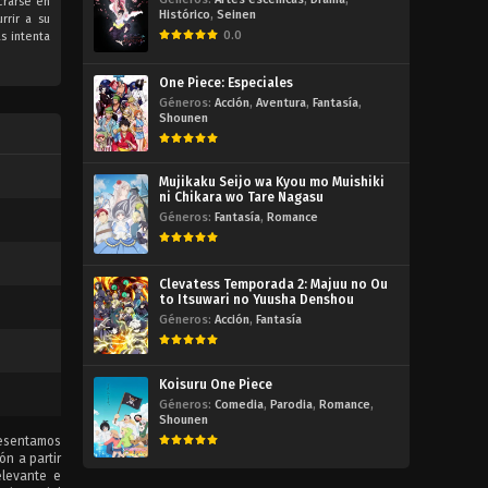
crarse en
Histórico
,
Seinen
rrir a su
0.0
s intenta
One Piece: Especiales
Géneros:
Acción
,
Aventura
,
Fantasía
,
Shounen
Mujikaku Seijo wa Kyou mo Muishiki
ni Chikara wo Tare Nagasu
Géneros:
Fantasía
,
Romance
Clevatess Temporada 2: Majuu no Ou
to Itsuwari no Yuusha Denshou
Géneros:
Acción
,
Fantasía
Koisuru One Piece
Géneros:
Comedia
,
Parodia
,
Romance
,
Shounen
resentamos
ón a partir
elevante e