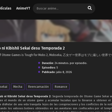
elículas
AnimeYT
i Kibishii Sekai desu Temporada 2
World of Otome Games is Tough for Mobs 2, Mobseka, 乙女ゲー世界はモブに厳しい世界
Duración:
24 minutos. por episodio.
Episodios:
5
Publicado:
julio 8, 2026
Isekai
Mecha
Reencarnación
Romance
 ni Kibishii Sekai desu Temporada 2:
Segunda temporada de Otome Game Sekai w
se en el mundo de un otome game y acumular hazañas que lo llevaron a obtener el 
 disfrutar de una vida tranquila lejos de las conspiraciones y los conflictos de la nob
ndo los valiosos botines obtenidos en sus aventuras son confiscados por el templ