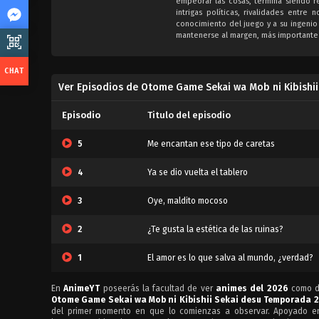
empeorar las cosas, termina siendo re
intrigas políticas, rivalidades entr
conocimiento del juego y a su ingenio
mantenerse al margen, más importante
Ver Episodios de Otome Game Sekai wa Mob ni Kibishi
Episodio
Titulo del episodio
5
Me encantan ese tipo de caretas
4
Ya se dio vuelta el tablero
3
Oye, maldito mocoso
2
¿Te gusta la estética de las ruinas?
1
El amor es lo que salva al mundo, ¿verdad?
En
AnimeYT
poseerás la facultad de ver
animes del 2026
como de
Otome Game Sekai wa Mob ni Kibishii Sekai desu Temporada 2
del primer momento en que lo comienzas a observar. Apoyado en