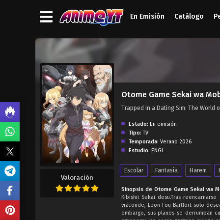
En Emisión
Catálogo
P
');">
Otome Game Sekai wa Mob n
Trapped in a Dating Sim: The 
Estado:
En emisión
Tipo:
TV
Temporada:
Verano 2026
Estudio:
ENGI
Escolar
Fantasía
Harem
Valoración
Sinopsis de Otome Game Sekai wa Mob
Kibishii Sekai desu.Tras reencarnar
vizconde, Leon Fou Bartfort solo desea
embargo, sus planes se derrumban cua