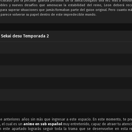
clutado por la peculiar guardia personal de la Santa.Obligado una vez más a involu
e nobles y nuevos desafíos que amenazan la estabilidad del reino, Leon deberá recu
 para superar situaciones que jamás formaban parte del guion original. Pero cuanto má
 parece volverse su papel dentro de este impredecible mundo.
i Sekai desu Temporada 2
 anteriores años sin más que ingresar a este espacio. En este momento, te p
, el cual es un
anime en sub español
muy entretenido, capaz de atraer tu atenci
 este apartado lograrás seguir toda la trama que se desenvuelve en esta r