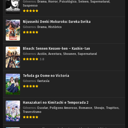
Géneros:
Drama
,
Horror
,
Psicológico
,
Seinen
,
Supernatural
,
Suspenso
Nijusseiki Denki Mokuroku: Eureka Evrika
Géneros:
Drama
,
Histórico
Bleach: Sennen Kessen-hen – Kashin-tan
Géneros:
Acción
,
Aventura
,
Shounen
,
Supernatural
3.8
Tefuda ga Oome no Victoria
Géneros:
Fantasía
Hanazakari no Kimitachi e Temporada 2
Géneros:
Escolar
,
Polígono Amoroso
,
Romance
,
Shoujo
,
Trapitos
,
Travestismo