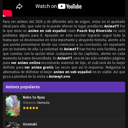
Para ver animes del 2026 y de diferente año de origen, estas en el apartado
ideal para ello, que solo te lo puede ofrecer tu lugar predilecto
AnimeYT
Por
lo que mirar un
anime en sub español
como
Peach Boy Riverside
no será
problema alguno para ti. Apoyado en esta sección lograrás seguir toda la
trama que se desenvuelve en esta importante y atrayente historia, atento a lo
que pueda presentarse desde sus comienzos a su conclusión, sin separtarte
por un instante de ella. La voluntad de
AnimeYT
han hecho esto factible, para
que cuentas con la opción mirar cualquiera de los capítulos, atento en cada
momento la trama desarrollada. En
AnimeYT
, una de las más notables páginas
para
ver anime online
encontrarás material de lujo, el cuál será de tu mejor
disfrute para
ver anime gratis
las veces que así lo requieras. Malgastar la
alternativa de disfrutar el mejor
anime en sub español
no es viable. Así que
goza a plenitud de tu visita a
Animeyt.one
Animes populares
Neko to Ryuu
Géneros:
Fantasía
Uzumaki