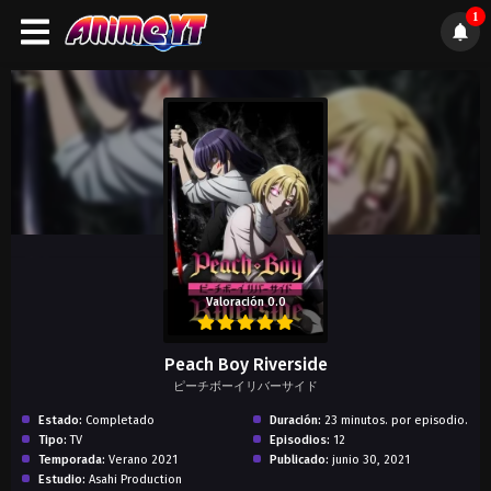
1
);">
Valoración 0.0
Peach Boy Riverside
ピーチボーイリバーサイド
Estado:
Completado
Duración:
23 minutos. por episodio.
Tipo:
TV
Episodios:
12
Temporada:
Verano 2021
Publicado:
junio 30, 2021
Estudio:
Asahi Production