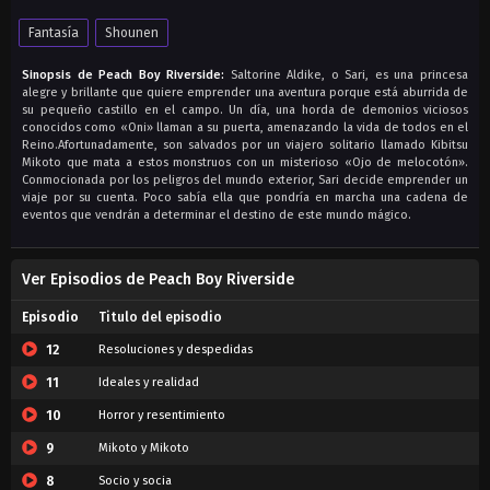
Fantasía
Shounen
Sinopsis de Peach Boy Riverside:
Saltorine Aldike, o Sari, es una princesa
alegre y brillante que quiere emprender una aventura porque está aburrida de
su pequeño castillo en el campo. Un día, una horda de demonios viciosos
conocidos como «Oni» llaman a su puerta, amenazando la vida de todos en el
Reino.Afortunadamente, son salvados por un viajero solitario llamado Kibitsu
Mikoto que mata a estos monstruos con un misterioso «Ojo de melocotón».
Conmocionada por los peligros del mundo exterior, Sari decide emprender un
viaje por su cuenta. Poco sabía ella que pondría en marcha una cadena de
eventos que vendrán a determinar el destino de este mundo mágico.
Ver Episodios de Peach Boy Riverside
Episodio
Titulo del episodio
12
Resoluciones y despedidas
11
Ideales y realidad
10
Horror y resentimiento
9
Mikoto y Mikoto
8
Socio y socia