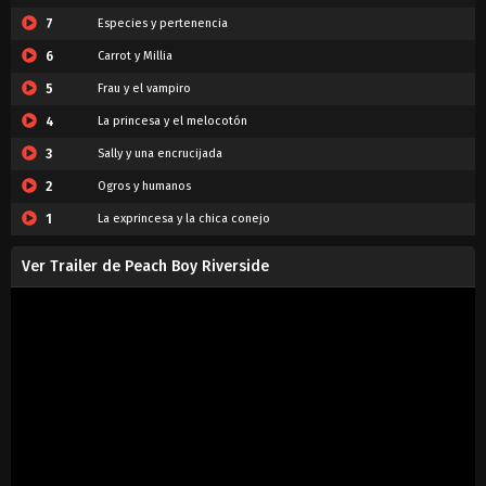
7
Especies y pertenencia
6
Carrot y Millia
5
Frau y el vampiro
4
La princesa y el melocotón
3
Sally y una encrucijada
2
Ogros y humanos
1
La exprincesa y la chica conejo
Ver Trailer de Peach Boy Riverside