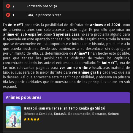
2
Corriendo por Shiga
1
Lara, la princesa sirena
En
AnimeYT
poseerás la posibilidad de disfrutar de
animes del 2026
como
de anteriores años con solo accesar a este lugar. Es por ello que mirar un
anime en sub español
como
Sayonara Lara
no será problema alguno para
ti. Apoyado en este apartado conseguirás hacerle seguimiento a toda la trama
que se desenvuelve en esta importante e interesante historia, pendiente a lo
que pueda mostrarse desde sus comienzos a su desenlace, sin despegarte
por un minuto de ella. La determinación de
AnimeYT
han hecho esto posible,
para que tengas las posibilidad de disfrutar de todos los capítulos,
concentrado en todo instante el entramado desarrollado. En
AnimeYT
, una de
las más relevantes páginas para
ver anime online
localizarás material de
lujo, el cuál será de tu mejor disfrute para
ver anime gratis
cada vez que así
lo desees. Así que aprovecha esta magnìfica posibilidad, y observa en primera
fila las particularidades que te muestra uno de los principales anime en sub
español.
Animes populares
Hanaori-san wa Tensei shitemo Kenka ga Shitai
Géneros:
Comedia
,
Fantasía
,
Reencarnación
,
Romance
,
Seinen