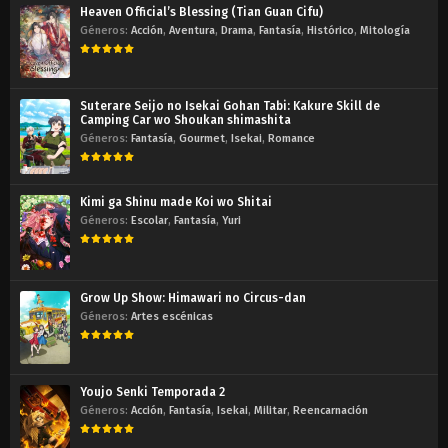
Heaven Official’s Blessing (Tian Guan Cifu)
Géneros:
Acción
,
Aventura
,
Drama
,
Fantasía
,
Histórico
,
Mitología
Suterare Seijo no Isekai Gohan Tabi: Kakure Skill de
Camping Car wo Shoukan shimashita
Géneros:
Fantasía
,
Gourmet
,
Isekai
,
Romance
Kimi ga Shinu made Koi wo Shitai
Géneros:
Escolar
,
Fantasía
,
Yuri
Grow Up Show: Himawari no Circus-dan
Géneros:
Artes escénicas
Youjo Senki Temporada 2
Géneros:
Acción
,
Fantasía
,
Isekai
,
Militar
,
Reencarnación