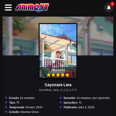
1
);">
Valoración
Sayonara Lara
Goodbye, Lara, さよならララ
Estado:
En emisión
Duración:
24 minutos. por episodio.
Tipo:
TV
Episodios:
12
Temporada:
Verano 2026
Publicado:
julio 5, 2026
Estudio:
Kinema Citrus