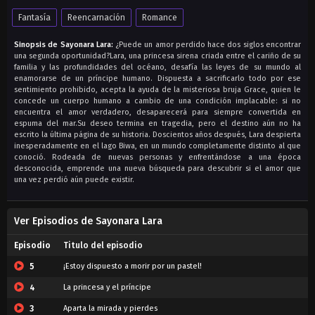
Fantasía
Reencarnación
Romance
Sinopsis de Sayonara Lara:
¿Puede un amor perdido hace dos siglos encontrar
una segunda oportunidad?Lara, una princesa sirena criada entre el cariño de su
familia y las profundidades del océano, desafía las leyes de su mundo al
enamorarse de un príncipe humano. Dispuesta a sacrificarlo todo por ese
sentimiento prohibido, acepta la ayuda de la misteriosa bruja Grace, quien le
concede un cuerpo humano a cambio de una condición implacable: si no
encuentra el amor verdadero, desaparecerá para siempre convertida en
espuma del mar.Su deseo termina en tragedia, pero el destino aún no ha
escrito la última página de su historia. Doscientos años después, Lara despierta
inesperadamente en el lago Biwa, en un mundo completamente distinto al que
conoció. Rodeada de nuevas personas y enfrentándose a una época
desconocida, emprende una nueva búsqueda para descubrir si el amor que
una vez perdió aún puede existir.
Ver Episodios de Sayonara Lara
Episodio
Titulo del episodio
5
¡Estoy dispuesto a morir por un pastel!
4
La princesa y el príncipe
3
Aparta la mirada y pierdes