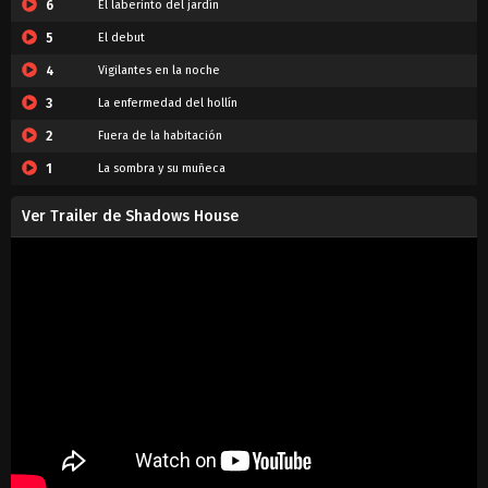
6
El laberinto del jardín
5
El debut
4
Vigilantes en la noche
3
La enfermedad del hollín
2
Fuera de la habitación
1
La sombra y su muñeca
Ver Trailer de Shadows House