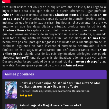
Para mirar animes del 2026 y de cualquier otro año de inicio, has llegado al
lugar idóneo para ello, que solo te lo puede ofrecer tu lugar preferido
AnimeYT
En este momento, te traemos
Shadows House
, el cual es un
anime
en sub español
muy animado, capaz de captar tu atención desde el primer
instante en que lo comienzas a mirar. Sus figuras, el argumento, la era y el
entorno en que fue desarrollada y situada, produce que la crónica de
Shadows House
te capture a partir del primer momento, produciendo en ti
que no pienses en retirarte de su proyección ni un único instante, queriendo
mirar todo el argumento de principio a fin. Los esfuerzos de
AnimeYT
han
hecho esto posible, para que tengas las posibilidad de mirar cualquiera de los
capítulos, siguiendo en cada instante el entramado desarrollado. Si eres
fanático de esta saga, te anticipamos que disfrutarás mirando este
anime
online gratis
, siendo una de los más significativos privilegios que puede
ofrecerte
AnimeYT
, una de las más significativas páginas para ver anime.
Desaprovechar la oportunidad de mirar el principal
anime en sub español
no
es viable. Así que goza a plenitud de tu visita a
Animeyt.one
Animes populares
Honzuki no Gekokujou: Shisho ni Naru Tame ni wa Shudan
wo Erandeiraremasen – Ryoushu no Youjo
Géneros:
Fantasía
,
Isekai
,
Reencarnación
,
Reincarnation
Kabushikigaisha Magi-Lumière Temporada 2