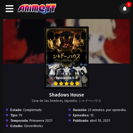
1
);">
Valoración 0.0
Shadows House
Casa de las Sombras, Japonés: シャドーハウス
Estado:
Completado
Duración:
23 minutos. por episodio.
Tipo:
TV
Episodios:
13
Temporada:
Primavera 2021
Publicado:
abril 10, 2021
Estudio:
CloverWorks