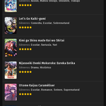
Géneros:
Acción
,
Mahou Shoujo
,
Shounen
,
Trabajo
Let’s Go Kaiki-gumi
Géneros:
Comedia
,
Escolar
,
Sobrenatural
Kimi ga Shinu made Koi wo Shitai
Géneros:
Escolar
,
Fantasía
,
Yuri
Nijusseiki Denki Mokuroku: Eureka Evrika
Géneros:
Drama
,
Histórico
Otome Kaijuu Caraméliser
Géneros:
Escolar
,
Romance
,
Seinen
,
Supernatural