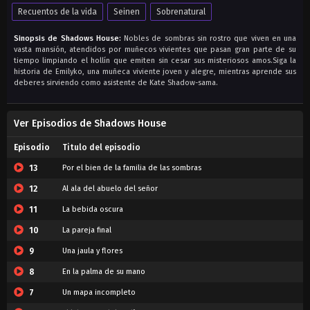
Recuentos de la vida
Seinen
Sobrenatural
Sinopsis de Shadows House:
Nobles de sombras sin rostro que viven en una
vasta mansión, atendidos por muñecos vivientes que pasan gran parte de su
tiempo limpiando el hollín que emiten sin cesar sus misteriosos amos.Siga la
historia de Emilyko, una muñeca viviente joven y alegre, mientras aprende sus
deberes sirviendo como asistente de Kate Shadow-sama.
Ver Episodios de Shadows House
Episodio
Titulo del episodio
13
Por el bien de la familia de las sombras
12
Al ala del abuelo del señor
11
La bebida oscura
10
La pareja final
9
Una jaula y flores
8
En la palma de su mano
7
Un mapa incompleto