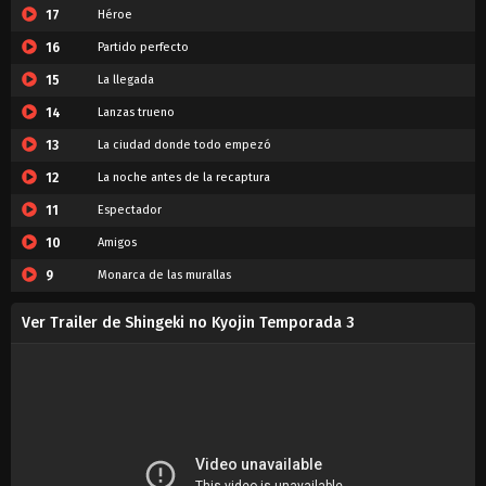
17
Héroe
16
Partido perfecto
15
La llegada
14
Lanzas trueno
13
La ciudad donde todo empezó
12
La noche antes de la recaptura
11
Espectador
10
Amigos
9
Monarca de las murallas
8
La muralla de Orvud
Ver Trailer de Shingeki no Kyojin Temporada 3
7
Deseos
6
Crimen
5
Respuestas
4
Confianza
3
Relatos del pasado