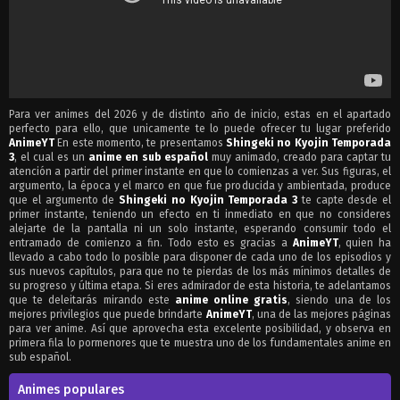
2
Dolor
1
Señales de humo
Para ver animes del 2026 y de distinto año de inicio, estas en el apartado
perfecto para ello, que unicamente te lo puede ofrecer tu lugar preferido
AnimeYT
En este momento, te presentamos
Shingeki no Kyojin Temporada
3
, el cual es un
anime en sub español
muy animado, creado para captar tu
atención a partir del primer instante en que lo comienzas a ver. Sus figuras, el
argumento, la época y el marco en que fue producida y ambientada, produce
que el argumento de
Shingeki no Kyojin Temporada 3
te capte desde el
primer instante, teniendo un efecto en ti inmediato en que no consideres
alejarte de la pantalla ni un solo instante, esperando consumir todo el
entramado de comienzo a fin. Todo esto es gracias a
AnimeYT
, quien ha
llevado a cabo todo lo posible para disponer de cada uno de los episodios y
sus nuevos capítulos, para que no te pierdas de los más mínimos detalles de
su progreso y última etapa. Si eres admirador de esta historia, te adelantamos
que te deleitarás mirando este
anime online gratis
, siendo una de los
mejores privilegios que puede brindarte
AnimeYT
, una de las mejores páginas
para ver anime. Así que aprovecha esta excelente posibilidad, y observa en
primera fila lo pormenores que te muestra uno de los fundamentales anime en
sub español.
Animes populares