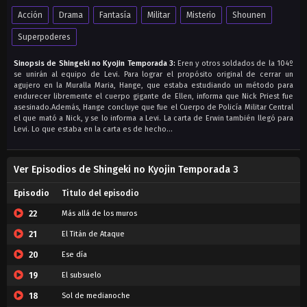
Acción
Drama
Fantasía
Militar
Misterio
Shounen
Superpoderes
Sinopsis de Shingeki no Kyojin Temporada 3:
Eren y otros soldados de la 104º
se unirán al equipo de Levi. Para lograr el propósito original de cerrar un
agujero en la Muralla Maria, Hange, que estaba estudiando un método para
endurecer libremente el cuerpo gigante de Ellen, informa que Nick Priest fue
asesinado.Además, Hange concluye que fue el Cuerpo de Policía Militar Central
el que mató a Nick, y se lo informa a Levi. La carta de Erwin también llegó para
Levi. Lo que estaba en la carta es de hecho…
Ver Episodios de Shingeki no Kyojin Temporada 3
Episodio
Titulo del episodio
22
Más allá de los muros
21
El Titán de Ataque
20
Ese día
19
El subsuelo
18
Sol de medianoche