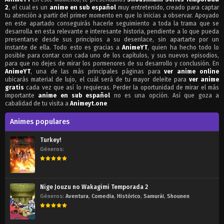
2
, el cual es un
anime en sub español
muy entretenido, creado para captar
tu atención a partir del primer momento en que lo inicias a observar. Apoyado
en este apartado conseguirás hacerle seguimiento a toda la trama que se
desarrolla en esta relevante e interesante historia, pendiente a lo que pueda
presentarse desde sus principios a su desenlace, sin apartarte por un
instante de ella. Todo esto es gracias a
AnimeYT
, quien ha hecho todo lo
posible para contar con cada uno de los capítulos, y sus nuevos episodios,
para que no dejes de mirar los pormenores de su desarrollo y conclusión. En
AnimeYT
, una de las más principales páginas para
ver anime online
ubicarás material de lujo, el cuál será de tu mayor deleite para
ver anime
gratis
cada vez que así lo requieras. Perder la oportunidad de mirar el más
importante
anime en sub español
no es una opción. Así que goza a
cabalidad de tu visita a
Animeyt.one
Animes populares
Turkey!
Géneros:
Nige Jouzu no Wakagimi Temporada 2
Géneros:
Aventura
,
Comedia
,
Histórico
,
Samurái
,
Shounen