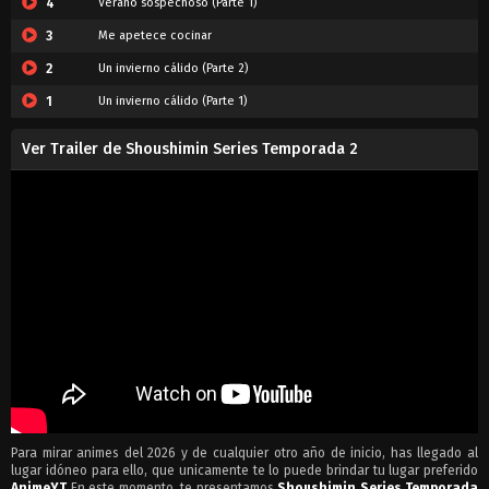
4
Verano sospechoso (Parte 1)
3
Me apetece cocinar
2
Un invierno cálido (Parte 2)
1
Un invierno cálido (Parte 1)
Ver Trailer de Shoushimin Series Temporada 2
Para mirar animes del 2026 y de cualquier otro año de inicio, has llegado al
lugar idóneo para ello, que unicamente te lo puede brindar tu lugar preferido
AnimeYT
En este momento, te presentamos
Shoushimin Series Temporada