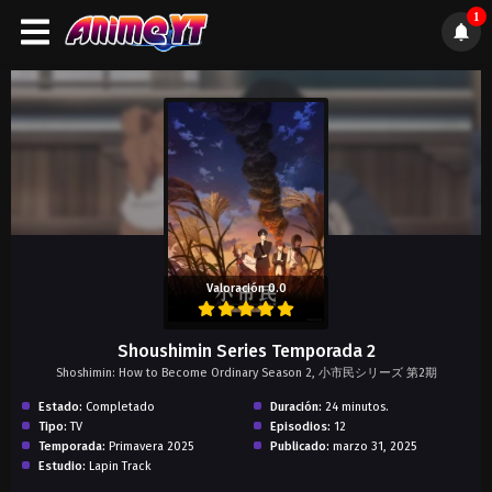
1
);">
Valoración 0.0
Shoushimin Series Temporada 2
Shoshimin: How to Become Ordinary Season 2, 小市民シリーズ 第2期
Estado:
Completado
Duración:
24 minutos.
Tipo:
TV
Episodios:
12
Temporada:
Primavera 2025
Publicado:
marzo 31, 2025
Estudio:
Lapin Track