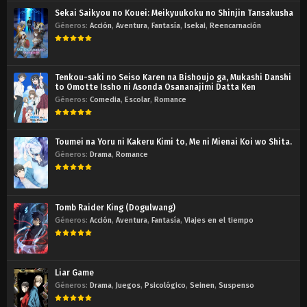
Sekai Saikyou no Kouei: Meikyuukoku no Shinjin Tansakusha
Géneros:
Acción
,
Aventura
,
Fantasía
,
Isekai
,
Reencarnación
Tenkou-saki no Seiso Karen na Bishoujo ga, Mukashi Danshi
to Omotte Issho ni Asonda Osananajimi Datta Ken
Géneros:
Comedia
,
Escolar
,
Romance
Toumei na Yoru ni Kakeru Kimi to, Me ni Mienai Koi wo Shita.
Géneros:
Drama
,
Romance
Tomb Raider King (Dogulwang)
Géneros:
Acción
,
Aventura
,
Fantasía
,
Viajes en el tiempo
Liar Game
Géneros:
Drama
,
Juegos
,
Psicológico
,
Seinen
,
Suspenso