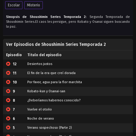
Escolar
Misterio
Sinopsis de Shoushimin Series Temporada 2:
Segunda Temporada de
Shoushimin Series.El caos les persigue, pero Kobato y Osanai siguen buscando
la paz.
Ver Episodios de Shoushimin Series Temporada 2
Episodio
Titulo del episodio
12
Desiertos justos
11
El fin de la era que creí dorada
10
Por favor, agua para la flor marchita
9
Kobato-kun y Osanai-san
8
¿Deberíamos habernos conocido?
7
Vuelve el otoño
6
Noche de verano
5
Verano sospechoso (Parte 2)