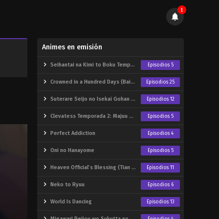
1
Animes en emisión
Seihantai na Kimi to Boku Temporada 2
Episodios 5
Crowned in a Hundred Days (Bai Ri Cheng Wang)
Episodios 25
Suterare Seijo no Isekai Gohan Tabi: Kakure Skill de Camping Car wo Shoukan shimashita
Episodios 12
Clevatess Temporada 2: Majuu no Ou to Itsuwari no Yuusha Denshou
Episodios 5
Perfect Addiction
Episodios 4
Oni no Hanayome
Episodios 5
Heaven Official’s Blessing (Tian Guan Cifu)
Episodios 11
Neko to Ryuu
Episodios 6
World Is Dancing
Episodios 13
Migawari Reijou wo Sukutta no wa Reikoku Mujihi na Koori no Ouji no Ai deshita