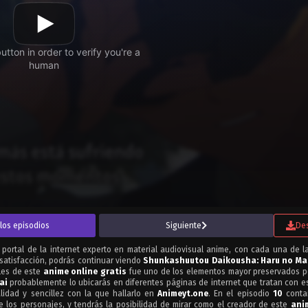
los episodios
Siguiente
De
r portal de la internet experto en material audiovisual anime, con cada una de l
 satisfacción, podrás continuar viendo
Shunkashuutou Daikousha: Haru no Mai
lles de este
anime online gratis
fue uno de los elementos mayor preservados po
ai
probablemente lo ubicarás en diferentes páginas de internet que tratan con es
lidad y sencillez con la que hallarlo en
Animeyt.one
. En el episodio
10
conta
 los personajes, y tendrás la posibilidad de mirar como el creador de este
ani