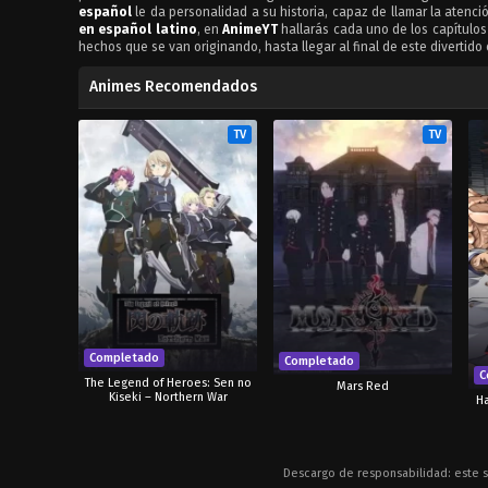
español
le da personalidad a su historia, capaz de llamar la aten
en español latino
, en
AnimeYT
hallarás cada uno de los capítulo
hechos que se van originando, hasta llegar al final de este divertido 
Animes Recomendados
TV
TV
Completado
Completado
C
The Legend of Heroes: Sen no
Mars Red
Kiseki – Northern War
Ha
Descargo de responsabilidad: este s