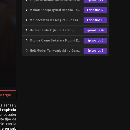
Episodios 4
Mahou Shoujo Lyrical Nanoha EXCEEDS: Gun Blaze Vengeance
Episodios 12
Me encantan las Magical Girls (Audio Latino)
Episodios 13
Undead Unluck (Audio Latino)
Episodios 24
Otome Game Sekai wa Mob ni Kibishii Sekai desu Temporada 2
Episodios 5
Hell Mode: Yarikomizuki no Gamer wa Hai Settei no Isekai de Musou suru Temporada 2
Episodios 5
scargar
as series y
 capítulo
r el autor
te tipo de
rás con la
me en sub