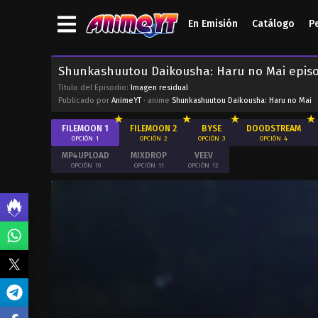
En Emisión
Catálogo
P
Shunkashuutou Daikousha: Haru no Mai episo
Titulo del Episodio:
Imagen residual
Publicado por
AnimeYT
· anime
Shunkashuutou Daikousha: Haru no Mai
FILEMOON 1
FILEMOON 2
BYSE
DOODSTREAM
OPCIÓN
1
OPCIÓN
2
OPCIÓN
3
OPCIÓN
4
MP4UPLOAD
MIXDROP
VEEV
OPCIÓN
10
OPCIÓN
11
OPCIÓN
12