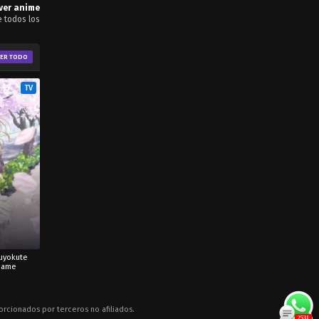
ver anime
 todos los
VER TODO
TV
suyokute
Game
rcionados por terceros no afiliados.
2537