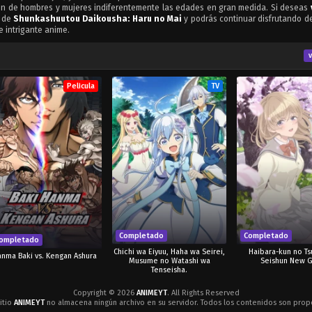
ción de hombres y mujeres indiferentemente las edades en gran medida. Si deseas
s de
Shunkashuutou Daikousha: Haru no Mai
y podrás continuar disfrutando de
e intrigante anime.
Pelicula
TV
Completado
Completado
ompletado
Chichi wa Eiyuu, Haha wa Seirei,
Haibara-kun no T
nma Baki vs. Kengan Ashura
Musume no Watashi wa
Seishun New 
Tenseisha.
Copyright © 2026
ANIMEYT
. All Rights Reserved
itio
ANIMEYT
no almacena ningún archivo en su servidor. Todos los contenidos son propo