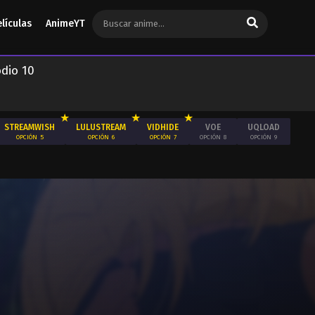
elículas
AnimeYT
dio 10
STREAMWISH
LULUSTREAM
VIDHIDE
VOE
UQLOAD
OPCIÓN
5
OPCIÓN
6
OPCIÓN
7
OPCIÓN
8
OPCIÓN
9