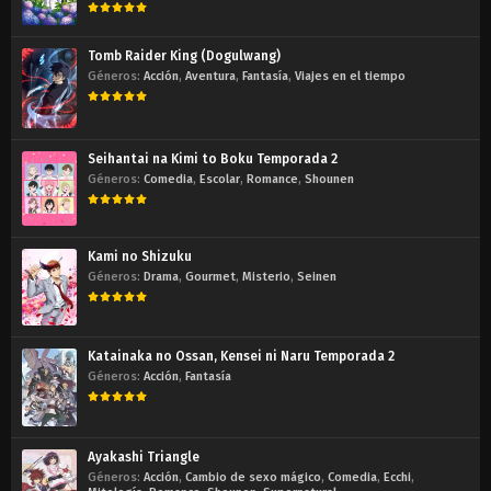
Tomb Raider King (Dogulwang)
Géneros:
Acción
,
Aventura
,
Fantasía
,
Viajes en el tiempo
Seihantai na Kimi to Boku Temporada 2
Géneros:
Comedia
,
Escolar
,
Romance
,
Shounen
Kami no Shizuku
Géneros:
Drama
,
Gourmet
,
Misterio
,
Seinen
Katainaka no Ossan, Kensei ni Naru Temporada 2
Géneros:
Acción
,
Fantasía
Ayakashi Triangle
Géneros:
Acción
,
Cambio de sexo mágico
,
Comedia
,
Ecchi
,