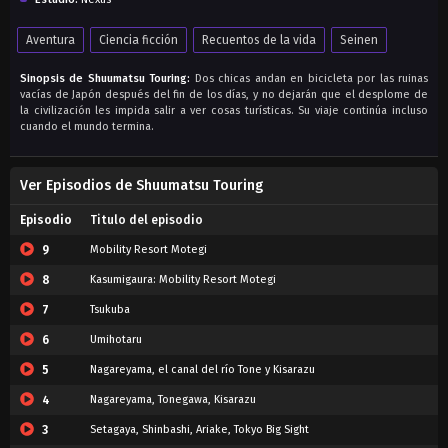
Aventura
Ciencia ficción
Recuentos de la vida
Seinen
Sinopsis de Shuumatsu Touring:
Dos chicas andan en bicicleta por las ruinas
vacías de Japón después del fin de los días, y no dejarán que el desplome de
la civilización les impida salir a ver cosas turísticas. Su viaje continúa incluso
cuando el mundo termina.
Ver Episodios de Shuumatsu Touring
Episodio
Titulo del episodio
9
Mobility Resort Motegi
8
Kasumigaura: Mobility Resort Motegi
7
Tsukuba
6
Umihotaru
5
Nagareyama, el canal del río Tone y Kisarazu
4
Nagareyama, Tonegawa, Kisarazu
3
Setagaya, Shinbashi, Ariake, Tokyo Big Sight