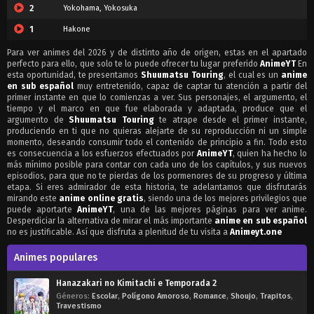
2
Yokohama, Yokosuka
1
Hakone
Para ver animes del 2026 y de distinto año de origen, estas en el apartado
perfecto para ello, que solo te lo puede ofrecer tu lugar preferido
AnimeYT
En
esta oportunidad, te presentamos
Shuumatsu Touring
, el cual es un
anime
en sub español
muy entretenido, capaz de captar tu atención a partir del
primer instante en que lo comienzas a ver. Sus personajes, el argumento, el
tiempo y el marco en que fue elaborada y adaptada, produce que el
argumento de
Shuumatsu Touring
te atrape desde el primer instante,
produciendo en ti que no quieras alejarte de su reproducción ni un simple
momento, deseando consumir todo el contenido de principio a fin. Todo esto
es consecuencia a los esfuerzos efectuados por
AnimeYT
, quien ha hecho lo
más mínimo posible para contar con cada uno de los capítulos, y sus nuevos
episodios, para que no te pierdas de los pormenores de su progreso y última
etapa. Si eres admirador de esta historia, te adelantamos que disfrutarás
mirando este
anime online gratis
, siendo una de los mejores privilegios que
puede aportarte
AnimeYT
, una de las mejores páginas para ver anime.
Desperdiciar la alternativa de mirar el más importante
anime en sub español
no es justificable. Así que disfruta a plenitud de tu visita a
Animeyt.one
Animes populares
Hanazakari no Kimitachi e Temporada 2
Géneros:
Escolar
,
Polígono Amoroso
,
Romance
,
Shoujo
,
Trapitos
,
Travestismo