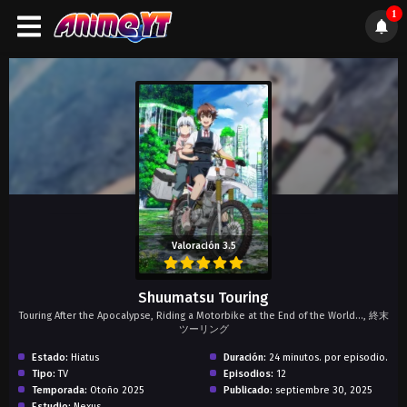
1
);">
Valoración 3.5
Shuumatsu Touring
Touring After the Apocalypse, Riding a Motorbike at the End of the World..., 終末
ツーリング
Estado:
Hiatus
Duración:
24 minutos. por episodio.
Tipo:
TV
Episodios:
12
Temporada:
Otoño 2025
Publicado:
septiembre 30, 2025
Estudio:
Nexus