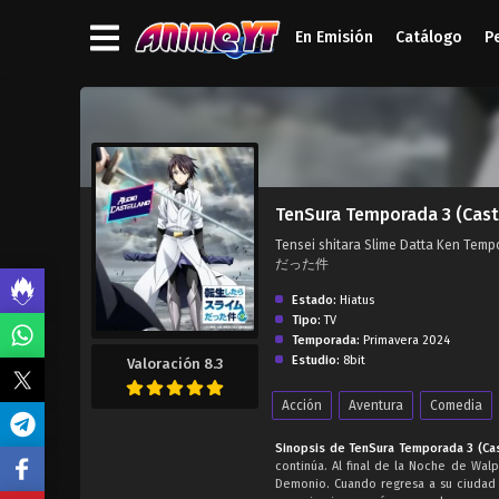
En Emisión
Catálogo
P
');">
TenSura Temporada 3 (Cast
Tensei shitara Slime Datta Ken Te
だった件
Estado:
Hiatus
Tipo:
TV
Temporada:
Primavera 2024
Estudio:
8bit
Valoración 8.3
Acción
Aventura
Comedia
Sinopsis de TenSura Temporada 3 (Cas
continúa. Al final de la Noche de Wal
Demonio. Cuando regresa a su ciudad n