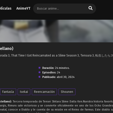
elículas
AnimeYT
ellano)
mporada 3, That Time I Got Reincarnated as a Slime Season 3, Tensura 3, 転生
Duración:
24 minutos.
Episodios:
24
Publicado:
abril 30, 2024
Fantasía
Isekai
Reencarnación
Shounen
tellano):
Tercera temporada de Tensei Shitara Slime Datta Ken.Nuestra historia favorit
purgis, Rimuru sale victorioso y se convierte oficialmente en uno de los Ocho Grande
atal, conoce a Diablo y le cuenta de su misión en el Reino de Farmus. Este diablo s