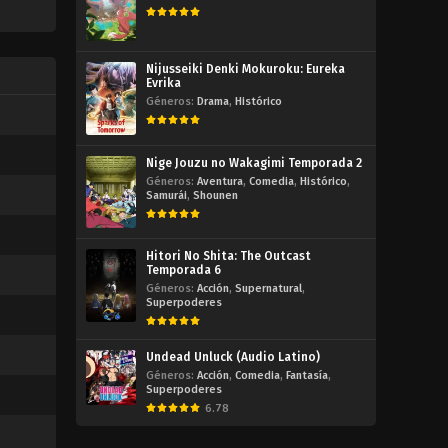
Nijusseiki Denki Mokuroku: Eureka
Evrika
Géneros:
Drama
,
Histórico
Nige Jouzu no Wakagimi Temporada 2
Géneros:
Aventura
,
Comedia
,
Histórico
,
Samurái
,
Shounen
Hitori No Shita: The Outcast
Temporada 6
Géneros:
Acción
,
Supernatural
,
Superpoderes
Undead Unluck (Audio Latino)
Géneros:
Acción
,
Comedia
,
Fantasía
,
Superpoderes
6.78