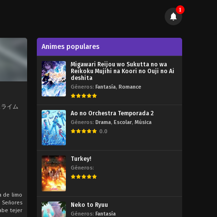
1
Animes populares
Migawari Reijou wo Sukutta no wa
Reikoku Mujihi na Koori no Ouji no Ai
deshita
Géneros:
Fantasía
,
Romance
したらスライム
Ao no Orchestra Temporada 2
Géneros:
Drama
,
Escolar
,
Música
0.0
Turkey!
Géneros:
a de limo
s Señores
Neko to Ryuu
abe tejer
Géneros:
Fantasía