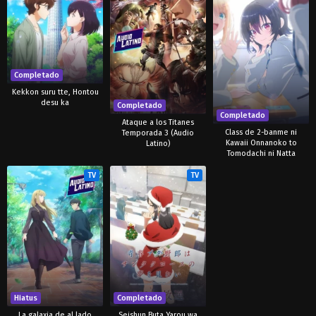
Completado
Kekkon suru tte, Hontou
desu ka
Completado
Completado
Ataque a los Titanes
Class de 2-banme ni
Temporada 3 (Audio
Kawaii Onnanoko to
Latino)
Tomodachi ni Natta
TV
TV
Hiatus
Completado
La galaxia de al lado
Seishun Buta Yarou wa