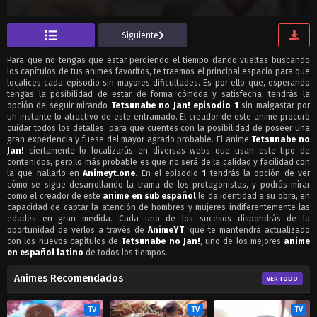
Siguiente
Para que no tengas que estar perdiendo el tiempo dando vueltas buscando
los capítulos de tus animes favoritos, te traemos el principal espacio para que
localices cada episodio sin mayores dificultades. Es por ello que, esperando
tengas la posibilidad de estar de forma cómoda y satisfecha, tendrás la
opción de seguir mirando
Tetsunabe no Jan! episodio 1
sin malgastar por
un instante lo atractivo de este entramado. El creador de este anime procuró
cuidar todos los detalles, para que cuentes con la posibilidad de poseer una
gran experiencia y fuese del mayor agrado probable. El anime
Tetsunabe no
Jan!
ciertamente lo localizarás en diversas webs que usan este tipo de
contenidos, pero lo más probable es que no será de la calidad y facilidad con
la que hallarlo en
Animeyt.one
. En el episodio
1
tendrás la opción de ver
cómo se sigue desarrollando la trama de los protagonistas, y podrás mirar
como el creador de este
anime en sub español
le da identidad a su obra, en
capacidad de captar la atención de hombres y mujeres indiferentemente las
edades en gran medida. Cada uno de los sucesos dispondrás de la
oportunidad de verlos a través de
AnimeYT
, que te mantendrá actualizado
con los nuevos capítulos de
Tetsunabe no Jan!
, uno de los mejores
anime
en español latino
de todos los tiempos.
Animes Recomendados
VER TODO
TV
TV
TV