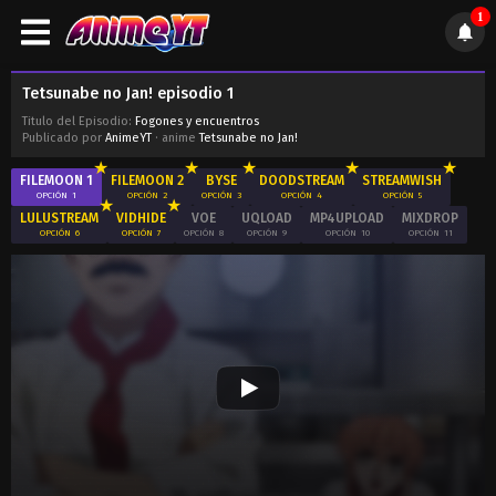
1
Tetsunabe no Jan! episodio 1
Titulo del Episodio:
Fogones y encuentros
Publicado por
AnimeYT
· anime
Tetsunabe no Jan!
FILEMOON 1
FILEMOON 2
BYSE
DOODSTREAM
STREAMWISH
OPCIÓN
1
OPCIÓN
2
OPCIÓN
3
OPCIÓN
4
OPCIÓN
5
LULUSTREAM
VIDHIDE
VOE
UQLOAD
MP4UPLOAD
MIXDROP
OPCIÓN
6
OPCIÓN
7
OPCIÓN
8
OPCIÓN
9
OPCIÓN
10
OPCIÓN
11