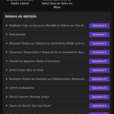
(Audio Latino)
Santa Claus no Yume wo
Minai
Animes en emisión
Mujikaku Seijo wa Kyou mo Muishiki ni Chikara wo Tare Nagasu
Episodios 6
Kirio Fanclub
Episodios 1
Migawari Reijou wo Sukutta no wa Reikoku Mujihi na Koori no Ouji no Ai deshita
Episodios 4
Clevatess Temporada 2: Majuu no Ou to Itsuwari no Yuusha Denshou
Episodios 5
Sousei no Aquarion: Myth of Emotions
Episodios 12
Ibitte Konai Gibo to Gishi
Episodios 5
Buchigire Reijou wa Houfuku wo Chikaimashita. Madousho no Chikara de Sokoku wo Tatakitsubushimasu
Episodios 12
Lv999 no Murabito
Episodios 12
Ghost Concert: Missing Songs
Episodios 12
Super no Ura de Yani Suu Futari
Episodios 6