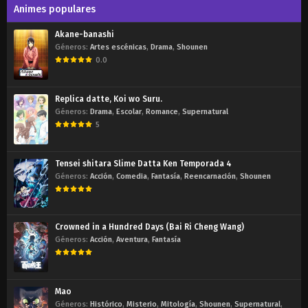
Animes populares
Akane-banashi
Géneros:
Artes escénicas
,
Drama
,
Shounen
0.0
Replica datte, Koi wo Suru.
Géneros:
Drama
,
Escolar
,
Romance
,
Supernatural
5
Tensei shitara Slime Datta Ken Temporada 4
Géneros:
Acción
,
Comedia
,
Fantasía
,
Reencarnación
,
Shounen
Crowned in a Hundred Days (Bai Ri Cheng Wang)
Géneros:
Acción
,
Aventura
,
Fantasía
Mao
Géneros:
Histórico
,
Misterio
,
Mitología
,
Shounen
,
Supernatural
,