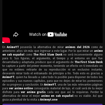
En
AnimeYT
poseerás la alternativa de mirar
animes del 2026
como de
anteriores años sin más que ingresar a este lugar. Por lo que mirar un
anime
en sub español
como
The First Slam Dunk
no será inconveniente alguno
para ti. Sus figuras, el argumento, el tiempo y el entorno en que fue
desarrollada y adaptada, produce que el argumento de
The First Slam Dunk
te capture a partir del primer momento, teniendo un efecto en ti inmediato en
que no estimes retirarte de su reproducción ni un exclusivo instante,
deseando mirar todo el entramado de principio a fin. Todo esto es gracias a
AnimeYT
, quien ha llevado a cabo todo lo posible para disponer de todos los
episodios y sus nuevos capítulos, para que no dejes de mirar los pormenores
de su progreso y conclusión. En
AnimeYT
, una de las más relevantes páginas
para
ver anime online
conseguirás material de lujo, el cuál será de tu mejor
disfrute para
ver anime gratis
cada vez que así lo requieras. Perder la
alternativa de mirar el mejor
anime en sub español
no es viable. Así que
goza a plenitud de tu visita a
Animeyt.one