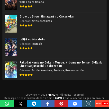
Viajes en el tiempo
Grow Up Show: Himawari no Circus-dan
Géneros:
Artes escénicas
Lv999 no Murabito
Géneros:
Fantasía
Rakudai Kenja no Gakuin Musou: Nidome no Tensei, S-Rank
Cheat Majutsushi Boukenroku
Géneros:
Acción
,
Aventura
,
Fantasía
,
Reencarnación
Copyright © 2026
ANIMEYT
. All Rights Reserved
Descargo de responsabilidad: este sitio
ANIMEYT
no almacena ningún archivo en
su servidor. Todos los contenidos son proporcionados por terceros no afiliados.
2584