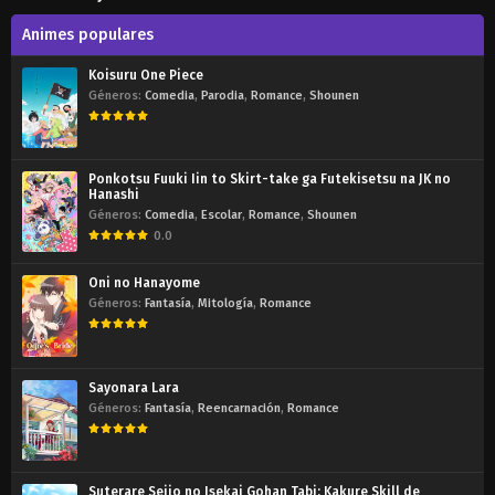
Animes populares
Koisuru One Piece
Géneros:
Comedia
,
Parodia
,
Romance
,
Shounen
Ponkotsu Fuuki Iin to Skirt-take ga Futekisetsu na JK no
Hanashi
Géneros:
Comedia
,
Escolar
,
Romance
,
Shounen
0.0
Oni no Hanayome
Géneros:
Fantasía
,
Mitología
,
Romance
Sayonara Lara
Géneros:
Fantasía
,
Reencarnación
,
Romance
Suterare Seijo no Isekai Gohan Tabi: Kakure Skill de