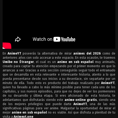
En
AnimeYT
poseerás la alternativa de mirar
animes del 2026
como de
anteriores años con solo accesar a este espacio. En esta ocasión, te traemos
Umibe no Étranger
, el cual es un
anime en sub español
muy animado,
creado para captar tu atención empezando por el primer momento en que lo
arrancas a ver. Gracias a esta sección conseguirás seguir todo el entramado
que se desarrolla en esta relevante e interesante historia, atento a lo que
pueda presentarse desde sus inicios a su desenlace, sin separtarte por un
minuto de ella. Todo esto es producto del trabajo realizado por
AnimeYT
,
quien ha llevado a cabo lo más mínimo posible para tener cada uno de los
capítulos, y sus nuevos episodios, para que no dejes de ver los pormenores
de su desarrollo y última etapa. Si eres aficionado de esta historia, te
adelantamos que disfrutarás viendo este
anime online gratis
, siendo una
de los mejores privilegios que puede darte
AnimeYT
, una de las más
significativas páginas para ver anime. Malgastar la oportunidad de mirar el
mejor
anime en sub español
no es viable. Así que disfruta a plenitud de tu
visita a
Animeyt.one