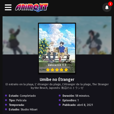
1
);">
Valoración 0.0
Umibe no Étranger
El extraño en la playa, L' étranger du plage, L'étranger de la plage, The Stranger
by the Beach, Japonés: 海辺のエトランゼ
Estado:
Completado
Duración:
58 minutos.
Tipo:
Pelicula
Episodios:
1
Temporada:
Publicado:
abril 8, 2021
Estudio:
Studio Hibari