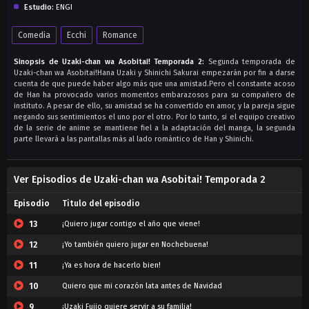
Estudio:
ENGI
Comedia
Ecchi
Romance
Sinopsis de Uzaki-chan wa Asobitai! Temporada 2:
Segunda temporada de
Uzaki-chan wa Asobitai!Hana Uzaki y Shinichi Sakurai empezarán por fin a darse
cuenta de que puede haber algo más que una amistad.Pero el constante acoso
de Han ha provocado varios momentos embarazosos para su compañero de
instituto. A pesar de ello, su amistad se ha convertido en amor, y la pareja sigue
negando sus sentimientos el uno por el otro. Por lo tanto, si el equipo creativo
de la serie de anime se mantiene fiel a la adaptación del manga, la segunda
parte llevará a las pantallas más al lado romántico de Han y Shinichi.
Ver Episodios de Uzaki-chan wa Asobitai! Temporada 2
Episodio
Titulo del episodio
13
¡Quiero jugar contigo el año que viene!
12
¡Yo también quiero jugar en Nochebuena!
11
¡Ya es hora de hacerlo bien!
10
Quiero que mi corazón lata antes de Navidad
9
¡Uzaki Fujio quiere servir a su familia!