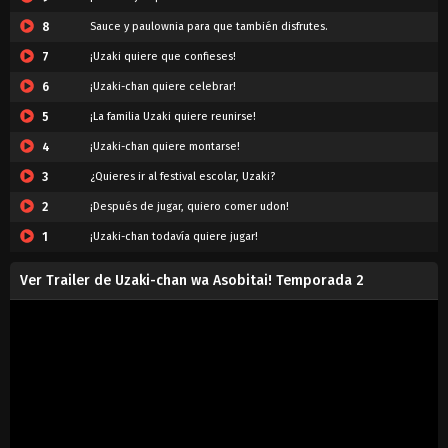
8
Sauce y paulownia para que también disfrutes.
7
¡Uzaki quiere que confieses!
6
¡Uzaki-chan quiere celebrar!
5
¡La familia Uzaki quiere reunirse!
4
¡Uzaki-chan quiere montarse!
3
¿Quieres ir al festival escolar, Uzaki?
2
¡Después de jugar, quiero comer udon!
1
¡Uzaki-chan todavía quiere jugar!
Ver Trailer de Uzaki-chan wa Asobitai! Temporada 2