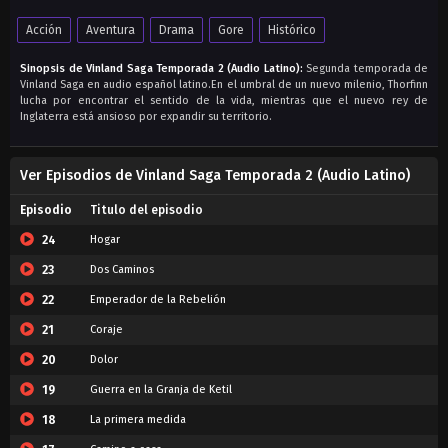
Acción
Aventura
Drama
Gore
Histórico
Sinopsis de Vinland Saga Temporada 2 (Audio Latino):
Segunda temporada de
Vinland Saga en audio español latino.En el umbral de un nuevo milenio, Thorfinn
lucha por encontrar el sentido de la vida, mientras que el nuevo rey de
Inglaterra está ansioso por expandir su territorio.
Ver Episodios de Vinland Saga Temporada 2 (Audio Latino)
Episodio
Titulo del episodio
24
Hogar
23
Dos Caminos
22
Emperador de la Rebelión
21
Coraje
20
Dolor
19
Guerra en la Granja de Ketil
18
La primera medida