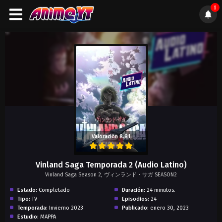
1
);">
Valoración 8.81
Vinland Saga Temporada 2 (Audio Latino)
Vinland Saga Season 2, ヴィンランド・サガ SEASON2
Estado:
Completado
Duración:
24 minutos.
Tipo:
TV
Episodios:
24
Temporada:
Invierno 2023
Publicado:
enero 30, 2023
Estudio:
MAPPA