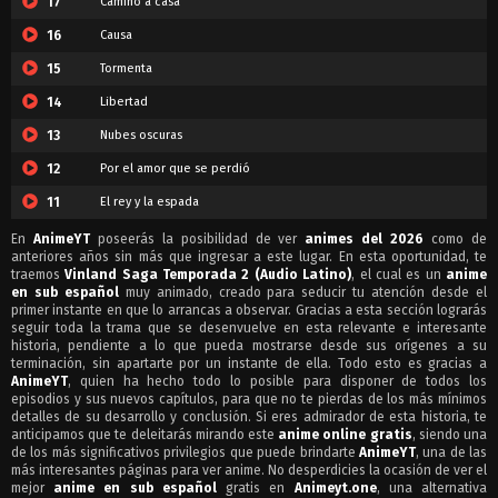
17
Camino a casa
16
Causa
15
Tormenta
14
Libertad
13
Nubes oscuras
12
Por el amor que se perdió
11
El rey y la espada
10
La maldición de la corona
En
AnimeYT
poseerás la posibilidad de ver
animes del 2026
como de
anteriores años sin más que ingresar a este lugar. En esta oportunidad, te
9
Juramento
traemos
Vinland Saga Temporada 2 (Audio Latino)
, el cual es un
anime
en sub español
muy animado, creado para seducir tu atención desde el
8
Un hombre vacío
primer instante en que lo arrancas a observar. Gracias a esta sección lograrás
seguir toda la trama que se desenvuelve en esta relevante e interesante
7
Ketil Puño de Hierro
historia, pendiente a lo que pueda mostrarse desde sus orígenes a su
terminación, sin apartarte por un instante de ella. Todo esto es gracias a
6
Quiero un caballo
AnimeYT
, quien ha hecho todo lo posible para disponer de todos los
episodios y sus nuevos capítulos, para que no te pierdas de los más mínimos
5
El camino de la sangre
detalles de su desarrollo y conclusión. Si eres admirador de esta historia, te
anticipamos que te deleitarás mirando este
anime online gratis
, siendo una
4
Despertar
de los más significativos privilegios que puede brindarte
AnimeYT
, una de las
3
Serpiente
más interesantes páginas para ver anime. No desperdicies la ocasión de ver el
mejor
anime en sub español
gratis en
Animeyt.one
, una alternativa