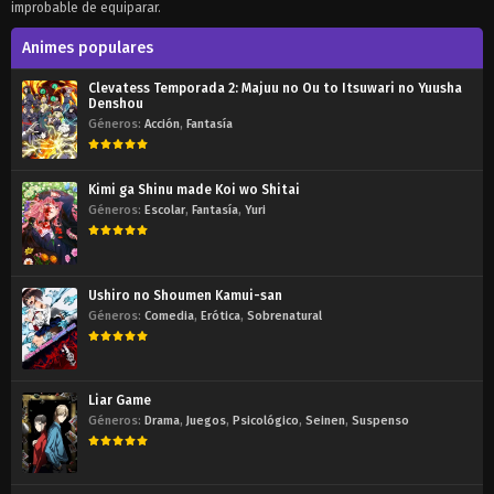
2
La granja de Ketil
improbable de equiparar.
1
Esclavos
Animes populares
Clevatess Temporada 2: Majuu no Ou to Itsuwari no Yuusha
Denshou
Géneros:
Acción
,
Fantasía
Kimi ga Shinu made Koi wo Shitai
Géneros:
Escolar
,
Fantasía
,
Yuri
Ushiro no Shoumen Kamui-san
Géneros:
Comedia
,
Erótica
,
Sobrenatural
Liar Game
Géneros:
Drama
,
Juegos
,
Psicológico
,
Seinen
,
Suspenso