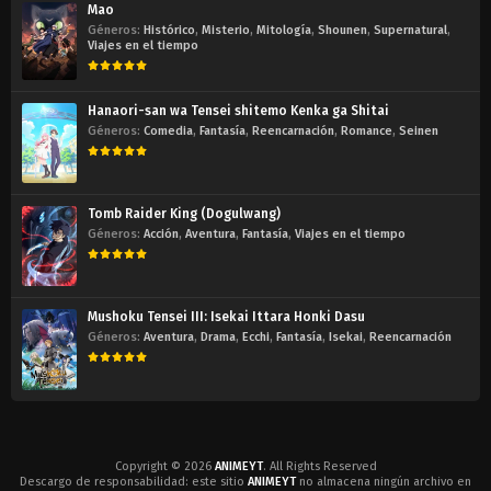
Mao
Géneros:
Histórico
,
Misterio
,
Mitología
,
Shounen
,
Supernatural
,
Viajes en el tiempo
Hanaori-san wa Tensei shitemo Kenka ga Shitai
Géneros:
Comedia
,
Fantasía
,
Reencarnación
,
Romance
,
Seinen
Tomb Raider King (Dogulwang)
Géneros:
Acción
,
Aventura
,
Fantasía
,
Viajes en el tiempo
Mushoku Tensei III: Isekai Ittara Honki Dasu
Géneros:
Aventura
,
Drama
,
Ecchi
,
Fantasía
,
Isekai
,
Reencarnación
Copyright © 2026
ANIMEYT
. All Rights Reserved
Descargo de responsabilidad: este sitio
ANIMEYT
no almacena ningún archivo en