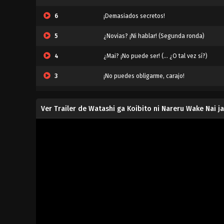
6
¡Demasiados secretos!
5
¿Novias? ¡Ni hablar! (Segunda ronda)
4
¿Mai? ¡No puede ser! (... ¿O tal vez sí?)
3
¡No puedes obligarme, carajo!
2
¿Un beso? ¡Ni loca!
Ver Trailer de Watashi ga Koibito ni Nareru Wake Nai ja
1
¿Novias? ¡De ninguna manera!