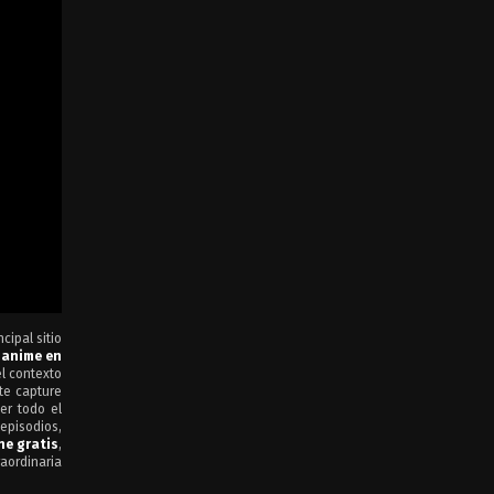
cipal sitio
n
anime en
el contexto
te capture
er todo el
episodios,
ne gratis
,
raordinaria