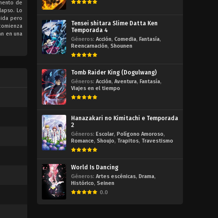
omento de
lapso. Lo
dida pero
Tensei shitara Slime Datta Ken
 comienza
Temporada 4
an en una
Géneros:
Acción
,
Comedia
,
Fantasía
,
Reencarnación
,
Shounen
Tomb Raider King (Dogulwang)
Géneros:
Acción
,
Aventura
,
Fantasía
,
Viajes en el tiempo
Hanazakari no Kimitachi e Temporada
2
Géneros:
Escolar
,
Polígono Amoroso
,
Romance
,
Shoujo
,
Trapitos
,
Travestismo
World Is Dancing
Géneros:
Artes escénicas
,
Drama
,
Histórico
,
Seinen
0.0