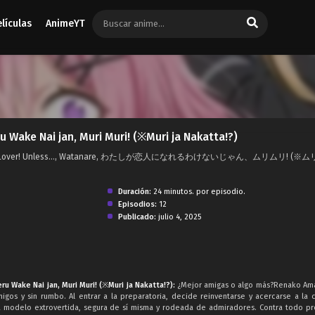
elículas
AnimeYT
u Wake Nai jan, Muri Muri! (※Muri ja Nakatta!?)
l be Your Lover! Unless..., Watanare, わたしが恋人になれるわけないじゃん、ムリムリ! (
Duración:
24 minutos. por episodio.
Episodios:
12
Publicado:
julio 4, 2025
ru Wake Nai jan, Muri Muri! (※Muri ja Nakatta!?):
¿Mejor amigas o algo más?Renako Am
migos y sin rumbo. Al entrar a la preparatoria, decide reinventarse y acercarse a la 
a modelo extrovertida, segura de sí misma y rodeada de admiradores. Contra todo pr