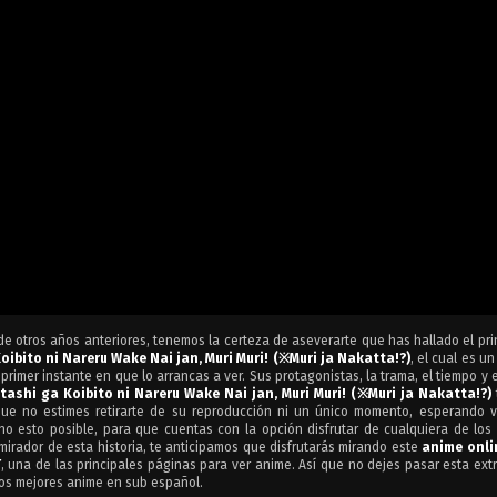
de otros años anteriores, tenemos la certeza de aseverarte que has hallado el prin
ibito ni Nareru Wake Nai jan, Muri Muri! (※Muri ja Nakatta!?)
, el cual es u
rimer instante en que lo arrancas a ver. Sus protagonistas, la trama, el tiempo y 
tashi ga Koibito ni Nareru Wake Nai jan, Muri Muri! (※Muri ja Nakatta!?)
que no estimes retirarte de su reproducción ni un único momento, esperando v
 esto posible, para que cuentas con la opción disfrutar de cualquiera de los 
irador de esta historia, te anticipamos que disfrutarás mirando este
anime onli
T
, una de las principales páginas para ver anime. Así que no dejes pasar esta ext
 los mejores anime en sub español.