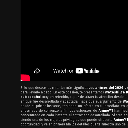
Si lo que deseas es mirar los más significativos
animes del 2026
y 
para llevarlo a cabo. En esta ocasión, te presentamos
Watashi ga Ko
sub español
muy entretenido, capaz de atraer tu atención desde el p
en que fue desarrollada y adaptada, hace que el argumento de
Wa
desde el primer instante, teniendo un efecto en ti inmediato en 
entramado de comienzo a fin. Los esfuerzos de
AnimeYT
han hecho
concentrado en cada instante el entramado desarrollado. Si eres adm
siendo una de los mejores privilegios que puede ofrecerte
AnimeY
oportunidad, y ve en primera fila los detalles que te muestra uno de