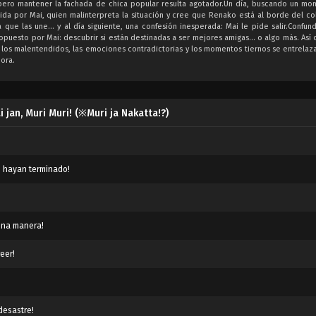
pero mantener la fachada de chica popular resulta agotador.Un día, buscando un m
da por Mai, quien malinterpreta la situación y cree que Renako está al borde del co
 que las une… y al día siguiente, una confesión inesperada: Mai le pide salir.Confun
ropuesto por Mai: descubrir si están destinadas a ser mejores amigas… o algo más. Así
os malentendidos, las emociones contradictorias y los momentos tiernos se entrelaz
dora.
jan, Muri Muri! (※Muri ja Nakatta!?)
o hayan terminado!
guna manera!
reer!
desastre!