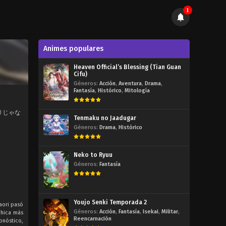
1
Animes populares
Heaven Official’s Blessing (Tian Guan
Cifu)
Géneros:
Acción
,
Aventura
,
Drama
,
Fantasía
,
Histórico
,
Mitología
※ムリじゃな
Tenmaku no Jaadugar
Géneros:
Drama
,
Histórico
Neko to Ryuu
Géneros:
Fantasía
Youjo Senki Temporada 2
aori pasó
Géneros:
Acción
,
Fantasía
,
Isekai
,
Militar
,
chica más
Reencarnación
onóstico,