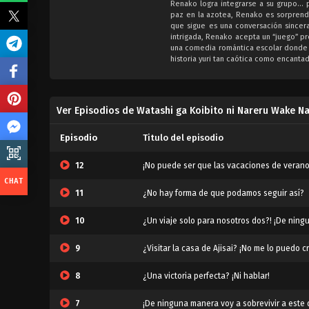
Renako logra integrarse a su grupo… 
paz en la azotea, Renako es sorprendi
que sigue es una conversación sincera
intrigada, Renako acepta un “juego” p
una comedia romántica escolar donde l
historia yuri tan caótica como encanta
Ver Episodios de Watashi ga Koibito ni Nareru Wake Nai 
Episodio
Titulo del episodio
12
¡No puede ser que las vacaciones de veran
11
¿No hay forma de que podamos seguir así?
10
¿Un viaje solo para nosotros dos?! ¡De nin
9
¿Visitar la casa de Ajisai? ¡No me lo puedo c
8
¿Una victoria perfecta? ¡Ni hablar!
7
¡De ninguna manera voy a sobrevivir a este 