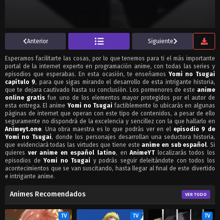
Anterior
Siguiente
Esperamos facilitarte las cosas, por lo que tenemos para ti el más importante
portal de la internet experto en programación anime, con todas las series y
episodios que esperabas. En esta ocasión, te enseñamos
Yomi no Tsugai
capítulo 9
, para que sigas mirando el desarrollo de esta intrigante historia,
que te dejara cautivado hasta su conclusión. Los pormenores de este
anime
online gratis
fue uno de los elementos mayor protegidos por el autor de
esta entrega. El anime
Yomi no Tsugai
factiblemente lo ubicarás en algunas
páginas de internet que operan con este tipo de contenidos, a pesar de ello
seguramente no dispondrá de la excelencia y sencillez con la que hallarlo en
Animeyt.one
. Una obra maestra es lo que podrás ver en el
episodio 9 de
Yomi no Tsugai
, donde los personajes desarrollan una seductora historia,
que evidenciará todas las virtudes que tiene este
anime en sub español
. Si
quieres
ver anime en español latino
, en
AnimeYT
localizarás todos los
episodios de
Yomi no Tsugai
y podrás seguir deleitándote con todos los
acontecimientos que se van suscitando, hasta llegar al final de este divertido
e intrigante anime.
Animes Recomendados
VER TODO
TV
TV
TV