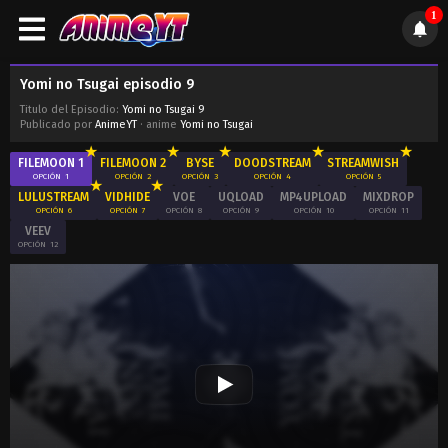
1
Yomi no Tsugai episodio 9
Titulo del Episodio:
Yomi no Tsugai 9
Publicado por
AnimeYT
· anime
Yomi no Tsugai
FILEMOON 1
FILEMOON 2
BYSE
DOODSTREAM
STREAMWISH
OPCIÓN
1
OPCIÓN
2
OPCIÓN
3
OPCIÓN
4
OPCIÓN
5
LULUSTREAM
VIDHIDE
VOE
UQLOAD
MP4UPLOAD
MIXDROP
OPCIÓN
6
OPCIÓN
7
OPCIÓN
8
OPCIÓN
9
OPCIÓN
10
OPCIÓN
11
VEEV
OPCIÓN
12