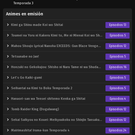
Temporada 3
Animes en emisión
Kimi ga Shinu made Koi wo Shitai
Episodios 13
Toumei na Yoru ni Kakeru Kimi to, Me ni Mienai Koi wo Shita.
Episodios 5
Mahou Shoujo Lyrical Nanoha EXCEEDS: Gun Blaze Vengeance
Episodios 12
Tetsunabe no Jan!
Episodios 5
Honzuki no Gekokujou: Shisho ni Naru Tame ni wa Shudan wo Erandeiraremasen – Ryoushu no Youjo
Episodios 16
Let’s Go Kaiki-gumi
Episodios 5
Seihantai na Kimi to Boku Temporada 2
Episodios 5
Hanaori-san wa Tensei shitemo Kenka ga Shitai
Episodios 4
Tomb Raider King (Dogulwang)
Episodios 12
Sekai Saikyou no Kouei: Meikyuukoku no Shinjin Tansakusha
Episodios 12
Mairimashita! Iruma-kun Temporada 4
Episodios 24