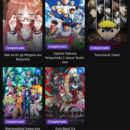
Completado
Completado
Completado
Captain Tsubasa
Suki na Ko ga Megane wo
Tomodachi Game
Temporada 2: Junior Youth-
Wasureta
hen
TV
TV
Completado
Completado
Mairimashita! Iruma-kun
Girls Band Cry