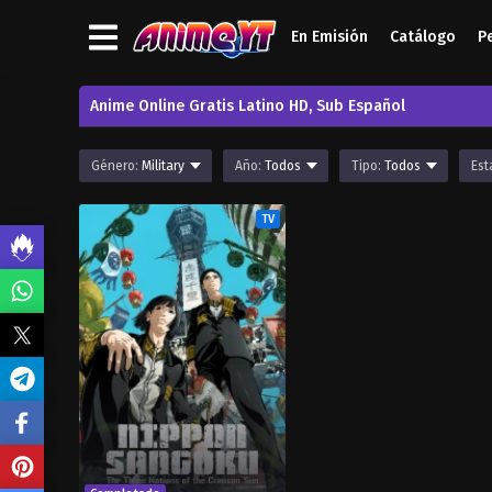
En Emisión
Catálogo
P
Anime Online Gratis Latino HD, Sub Español
Género:
Military
Año:
Todos
Tipo:
Todos
Est
TV