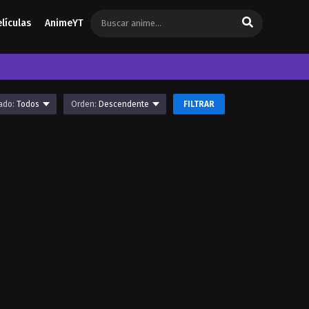
elículas
AnimeYT
ado:
Todos
Orden:
Descendente
FILTRAR