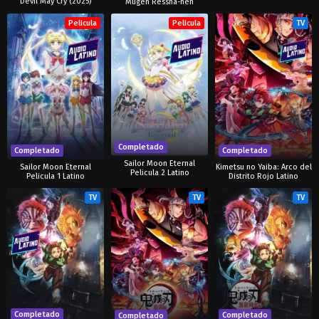
Devil May Cry (2025)
Mugen Ressha-hen
Pelicula
Pelicula
TV
Completado
Completado
Completado
Sailor Moon Eternal
Sailor Moon Eternal
Kimetsu no Yaiba: Arco del
Pelicula 2 Latino
Pelicula 1 Latino
Distrito Rojo Latino
TV
TV
TV
Completado
Completado
Completado