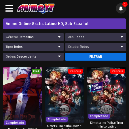
1
Anime Online Gratis Latino HD, Sub Español
Género:
Demonios
Año:
Todos
Tipo:
Todos
Estado:
Todos
Orden:
Descendente
FILTRAR
ONA
Pelicula
Pelicula
Completado
Completado
Completado
Kimetsu no Yaiba: Tren
Kimetsu no Yaiba Movie:
infinito Latino