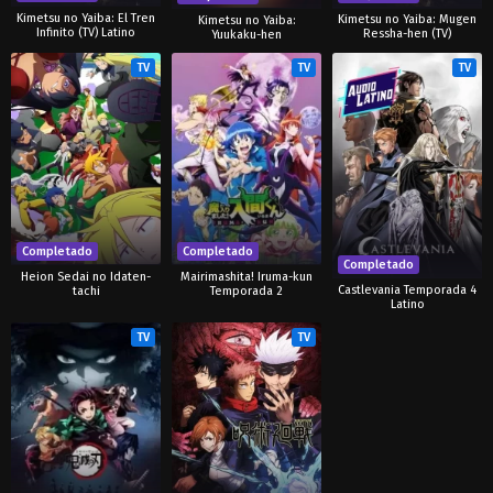
Kimetsu no Yaiba: El Tren
Kimetsu no Yaiba: Mugen
Kimetsu no Yaiba:
Infinito (TV) Latino
Ressha-hen (TV)
Yuukaku-hen
TV
TV
TV
Completado
Completado
Completado
Heion Sedai no Idaten-
Mairimashita! Iruma-kun
Castlevania Temporada 4
tachi
Temporada 2
Latino
TV
TV